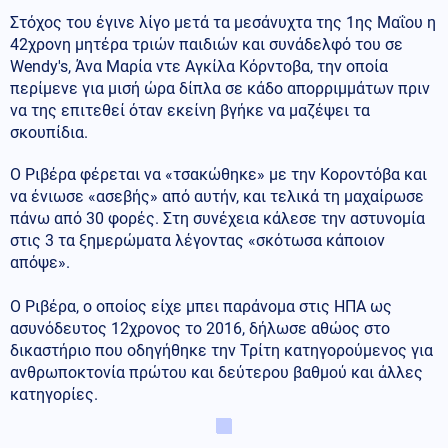
Στόχος του έγινε λίγο μετά τα μεσάνυχτα της 1ης Μαΐου η
42χρονη μητέρα τριών παιδιών και συνάδελφό του σε
Wendy's, Άνα Μαρία ντε Αγκίλα Κόρντοβα, την οποία
περίμενε για μισή ώρα δίπλα σε κάδο απορριμμάτων πριν
να της επιτεθεί όταν εκείνη βγήκε να μαζέψει τα
σκουπίδια.
Ο Ριβέρα φέρεται να «τσακώθηκε» με την Κοροντόβα και
να ένιωσε «ασεβής» από αυτήν, και τελικά τη μαχαίρωσε
πάνω από 30 φορές. Στη συνέχεια κάλεσε την αστυνομία
στις 3 τα ξημερώματα λέγοντας «σκότωσα κάποιον
απόψε».
Ο Ριβέρα, ο οποίος είχε μπει παράνομα στις ΗΠΑ ως
ασυνόδευτος 12χρονος το 2016, δήλωσε αθώος στο
δικαστήριο που οδηγήθηκε την Τρίτη κατηγορούμενος για
ανθρωποκτονία πρώτου και δεύτερου βαθμού και άλλες
κατηγορίες.