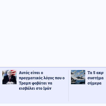
Αυτός είναι ο
Τα 5 ακρι
πραγματικός λόγος που ο
συστήματ
Τραμπ φοβάται να
σήμερα
εισβάλει στο Ιράν