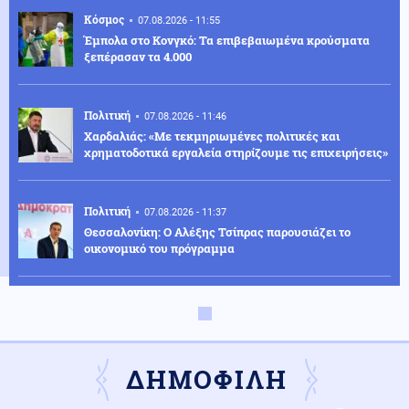
Κόσμος
07.08.2026 - 11:55
Έμπολα στο Κονγκό: Τα επιβεβαιωμένα κρούσματα
ξεπέρασαν τα 4.000
Πολιτική
07.08.2026 - 11:46
Χαρδαλιάς: «Με τεκμηριωμένες πολιτικές και
χρηματοδοτικά εργαλεία στηρίζουμε τις επιχειρήσεις»
Πολιτική
07.08.2026 - 11:37
Θεσσαλονίκη: Ο Αλέξης Τσίπρας παρουσιάζει το
οικονομικό του πρόγραμμα
Ελληνοτουρκικά
07.08.2026 - 11:30
Τι είναι ο "μηχανισμός R-4" που προωθεί η Τουρκία και
πως θα τον χρησιμοποιήσει κατά Ισραήλ-Ελλάδας-
Κύπρου;
ΔΗΜΟΦΙΛΗ
Κόσμος