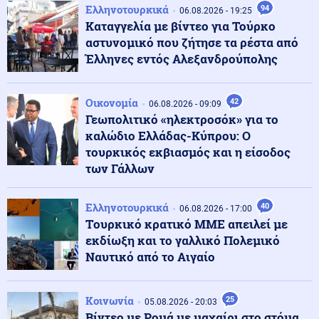
07.08.2026 - 11:23
Ελληνοτουρκικά
94
06.08.2026 - 19:25
Eurostat: Πρωταθλήτρια στο κάπνισμα η Ελλάδα
Καταγγελία με βίντεο για Τούρκο
ανάμεσα στις χώρες της ΕΕ
αστυνομικό που ζήτησε τα ρέστα από
Έλληνες εντός Αλεξανδρούπολης
Κοινωνία
07.08.2026 - 11:16
Θεσσαλονίκη: Συνελήφθη Τούρκος για διακίνηση
Οικονομία
42
ναρκωτικών, οπλοκατοχή και ληστεία
06.08.2026 - 09:09
Γεωπολιτικό «ηλεκτροσόκ» για το
καλώδιο Ελλάδας-Κύπρου: Ο
Κοινωνία
τουρκικός εκβιασμός και η είσοδος
07.08.2026 - 11:08
Σεισμός μεγέθους 3,6 Ρίχτερ χτύπησε τη Ρόδο
των Γάλλων
Ελληνοτουρκικά
40
06.08.2026 - 17:00
Tουρκικό κρατικό ΜΜΕ απειλεί με
Κόσμος
07.08.2026 - 10:52
εκδίωξη και το γαλλικό Πολεμικό
Νέα μελέτη: Οι πρώτοι Ευρωπαίοι ίσως κατέφευγαν
στον κανιβαλισμό (εικόνες)
Ναυτικό από το Αιγαίο
Κοινωνία
Κοινωνία
25
07.08.2026 - 10:45
05.08.2026 - 20:03
Πάτρα: Επιτήδειοι εξαπάτησαν 63χρονη ζητώντας
Βίντεο με Ρομά με μαχαίρι στο στόμα