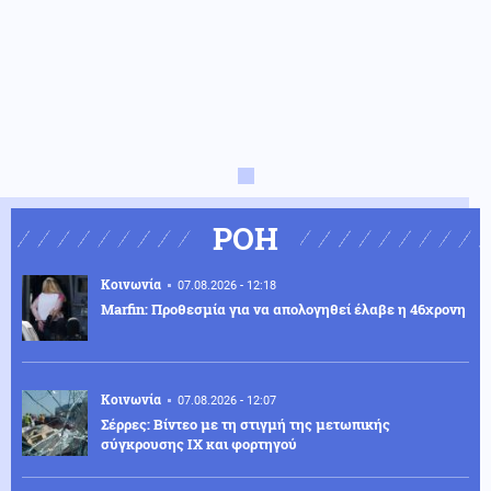
ΡΟΗ
Κοινωνία
07.08.2026 - 12:18
Marfin: Προθεσμία για να απολογηθεί έλαβε η 46χρονη
Κοινωνία
07.08.2026 - 12:07
Σέρρες: Βίντεο με τη στιγμή της μετωπικής
σύγκρουσης ΙΧ και φορτηγού