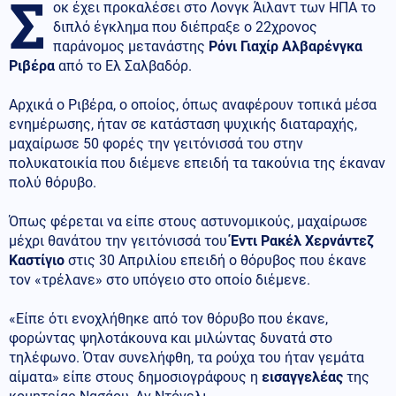
Σ
οκ έχει προκαλέσει στο Λονγκ Άιλαντ των ΗΠΑ το
διπλό έγκλημα που διέπραξε ο 22χρονος
παράνομος μετανάστης
Ρόνι Γιαχίρ Αλβαρένγκα
Ριβέρα
από το Ελ Σαλβαδόρ.
Αρχικά ο Ριβέρα, ο οποίος, όπως αναφέρουν τοπικά μέσα
ενημέρωσης, ήταν σε κατάσταση ψυχικής διαταραχής,
μαχαίρωσε 50 φορές την γειτόνισσά του στην
πολυκατοικία που διέμενε επειδή τα τακούνια της έκαναν
πολύ θόρυβο.
Όπως φέρεται να είπε στους αστυνομικούς, μαχαίρωσε
μέχρι θανάτου την γειτόνισσά του
Έντι Ρακέλ Χερνάντεζ
Καστίγιο
στις 30 Απριλίου επειδή ο θόρυβος που έκανε
τον «τρέλανε» στο υπόγειο στο οποίο διέμενε.
«Είπε ότι ενοχλήθηκε από τον θόρυβο που έκανε,
φορώντας ψηλοτάκουνα και μιλώντας δυνατά στο
τηλέφωνο. Όταν συνελήφθη, τα ρούχα του ήταν γεμάτα
αίματα» είπε στους δημοσιογράφους η
εισαγγελέας
της