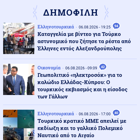
Ιούλιο έναντι 4,4% τον Ιούνιο
ΔΗΜΟΦΙΛΗ
Κόσμος
07.08.2026 - 13:40
Ελληνοτουρκικά
94
06.08.2026 - 19:25
Ιαπωνία: Βίντεο από χειρουργείο την ώρα του σεισμού
Καταγγελία με βίντεο για Τούρκο
των 6,8 Ρίχτερ
αστυνομικό που ζήτησε τα ρέστα από
Έλληνες εντός Αλεξανδρούπολης
Περιβάλλον
07.08.2026 - 13:25
12 Αυγούστου: Η ολική έκλειψη Ηλίου θέτει τις Αρχές
Οικονομία
42
της Ευρώπης σε ετοιμότητα
06.08.2026 - 09:09
Γεωπολιτικό «ηλεκτροσόκ» για το
καλώδιο Ελλάδας-Κύπρου: Ο
Κοινωνία
τουρκικός εκβιασμός και η είσοδος
07.08.2026 - 13:15
Λάρισα: Μοτοσικλέτα προσέκρουσε σε σταθμευμένο
των Γάλλων
ΙΧ – Ο αναβάτης εγκατέλειψε το σημείο (βίντεο)
Ελληνοτουρκικά
40
06.08.2026 - 17:00
Tουρκικό κρατικό ΜΜΕ απειλεί με
Κοινωνία
07.08.2026 - 13:07
εκδίωξη και το γαλλικό Πολεμικό
Θήβα: Άνδρας εμβόλιζε επανειλημμένα παρκαρισμένο
αυτοκίνητο μετά από καβγά (βίντεο)
Ναυτικό από το Αιγαίο