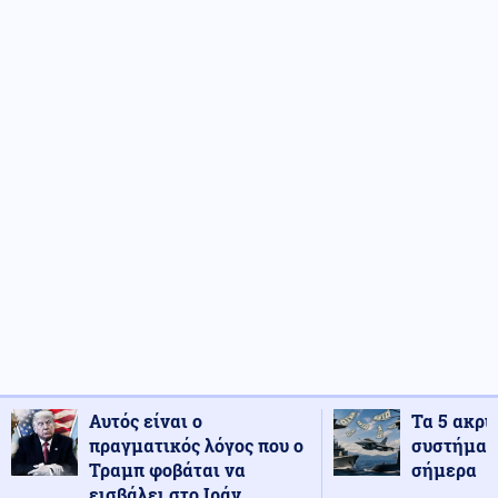
Αυτός είναι ο
Τα 5 ακρι
πραγματικός λόγος που ο
συστήματ
Τραμπ φοβάται να
σήμερα
εισβάλει στο Ιράν