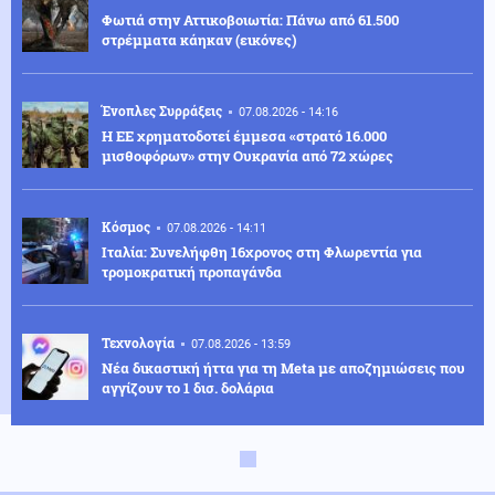
Φωτιά στην Αττικοβοιωτία: Πάνω από 61.500
στρέμματα κάηκαν (εικόνες)
Ένοπλες Συρράξεις
07.08.2026 - 14:16
Η ΕΕ χρηματοδοτεί έμμεσα «στρατό 16.000
μισθοφόρων» στην Ουκρανία από 72 χώρες
Κόσμος
07.08.2026 - 14:11
Ιταλία: Συνελήφθη 16χρονος στη Φλωρεντία για
τρομοκρατική προπαγάνδα
Τεχνολογία
07.08.2026 - 13:59
Νέα δικαστική ήττα για τη Meta με αποζημιώσεις που
αγγίζουν το 1 δισ. δολάρια
Οικονομία
07.08.2026 - 13:48
ΕΛΣΤΑΤ: Υποχώρηση του πληθωρισμού στο 3,4% τον