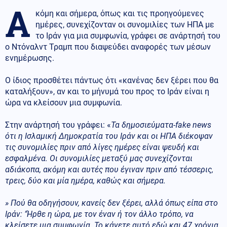
Α
κόμη και σήμερα, όπως και τις προηγούμενες
ημέρες, συνεχίζονταν οι συνομιλίες των ΗΠΑ με
το Ιράν για μια συμφωνία, γράφει σε ανάρτησή του
ο Ντόναλντ Τραμπ που διαψεύδει αναφορές των μέσων
ενημέρωσης.
Ο ίδιος προσθέτει πάντως ότι «κανένας δεν ξέρει που θα
καταλήξουν», αν και το μήνυμά του προς το Ιράν είναι η
ώρα να κλείσουν μια συμφωνία.
Στην ανάρτησή του γράφει: «
Τα δημοσιεύματα-fake news
ότι η Ισλαμική Δημοκρατία του Ιράν και οι ΗΠΑ διέκοψαν
τις συνομιλίες πριν από λίγες ημέρες είναι ψευδή και
εσφαλμένα. Οι συνομιλίες μεταξύ μας συνεχίζονται
αδιάκοπα, ακόμη και αυτές που έγιναν πριν από τέσσερις,
τρεις, δύο και μία ημέρα, καθώς και σήμερα.
» Πού θα οδηγήσουν, κανείς δεν ξέρει, αλλά όπως είπα στο
Ιράν: "Ήρθε η ώρα, με τον έναν ή τον άλλο τρόπο, να
κλείσετε μια συμφωνία. Το κάνετε αυτό εδώ και 47 χρόνια