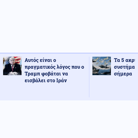
Αυτός είναι ο
Τα 5 ακρι
πραγματικός λόγος που ο
συστήματ
Τραμπ φοβάται να
σήμερα
εισβάλει στο Ιράν