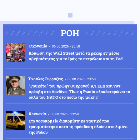
ΡΟΗ
Οικονομία
06.08.2026 - 23:58
Κόπωση της Wall Street μετά τα ρεκόρ εν μέσω
αβεβαιότητας για το Ιράν, το πετρέλαιο και τη Fed
Ένοπλες Συρράξεις
06.08.2026 - 23:58
“Ρουκέτα” του πρώην Ουκρανού Α/ΓΕΕΔ και νυν
πρέσβη στο Λονδίνο: "Πώς η Ρωσία εξουδετερώνει τα
όπλα του ΝΑΤΟ στο πεδίο της μάχης"
Κοινωνία
06.08.2026 - 23:50
Στο νοσοκομείο διακομίστηκε ναυτικό που
τραυματίστηκε κατά τη πρόσδεση πλοίου στο λιμάνι
της Ρόδου