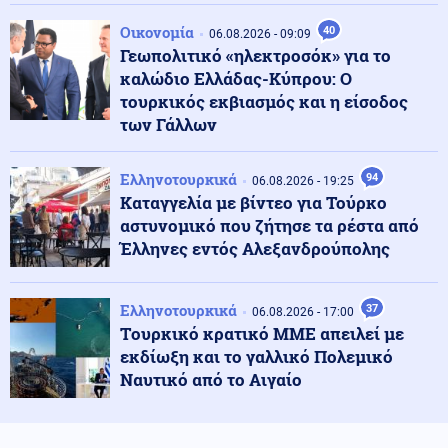
Κόσμος
06.08.2026 - 23:14
Επιβεβαιώνεται η ανοδική τάση της AfD στη Γερμανία:
Οικονομία
40
06.08.2026 - 09:09
Στο 28% ανέβηκε, βυθίζεται η δημοτικότητα του Μερτς
Γεωπολιτικό «ηλεκτροσόκ» για το
καλώδιο Ελλάδας-Κύπρου: Ο
τουρκικός εκβιασμός και η είσοδος
Κόσμος
06.08.2026 - 23:07
των Γάλλων
Ξεκινά δελτίο νερού στο Πουέρτο Ρίκο λόγω της
ξηρασίας
Ελληνοτουρκικά
94
06.08.2026 - 19:25
Καταγγελία με βίντεο για Τούρκο
Κοινωνία
06.08.2026 - 23:06
αστυνομικό που ζήτησε τα ρέστα από
Διατάχθηκε ΕΔΕ για τους αστυνομικούς που
Έλληνες εντός Αλεξανδρούπολης
εμπλέκονται στην υπόθεση της 75χρονης στα Χανιά
Ελληνοτουρκικά
37
06.08.2026 - 17:00
Κόσμος
06.08.2026 - 23:04
Tουρκικό κρατικό ΜΜΕ απειλεί με
Τουρκία: Σχέδιο διάσωσης για δύο ιστορικά ορθόδοξα
εκδίωξη και το γαλλικό Πολεμικό
μοναστήρια της Τραπεζούντας
Ναυτικό από το Αιγαίο
Κόσμος
06.08.2026 - 23:02