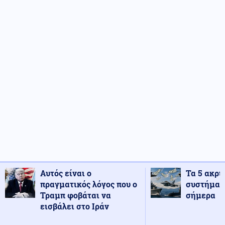
Αυτός είναι ο
Τα 5 ακρι
πραγματικός λόγος που ο
συστήματ
Τραμπ φοβάται να
σήμερα
εισβάλει στο Ιράν