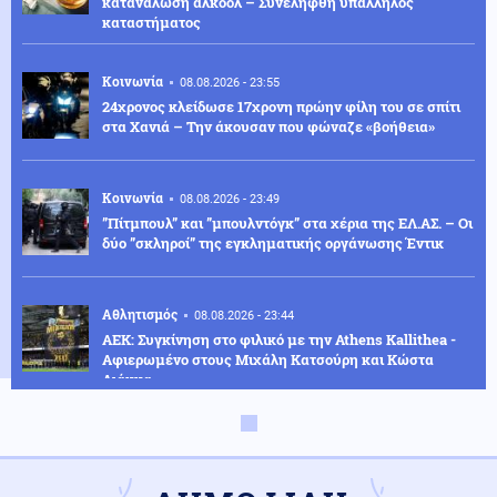
κατανάλωση αλκοόλ – Συνελήφθη υπάλληλος
καταστήματος
Κοινωνία
08.08.2026 - 23:55
24χρονος κλείδωσε 17χρονη πρώην φίλη του σε σπίτι
στα Χανιά – Την άκουσαν που φώναζε «βοήθεια»
Κοινωνία
08.08.2026 - 23:49
”Πίτμπουλ” και ”μπουλντόγκ” στα χέρια της ΕΛ.ΑΣ. – Οι
δύο ”σκληροί” της εγκληματικής οργάνωσης Έντικ
Αθλητισμός
08.08.2026 - 23:44
ΑΕΚ: Συγκίνηση στο φιλικό με την Athens Kallithea -
Αφιερωμένο στους Μιχάλη Κατσούρη και Κώστα
Λιάκκα
Πολιτική
08.08.2026 - 23:38
Κωνσταντοπούλου: Το έγκλημα των υποκλοπών
αποτελεί έγκλημα κατά της Δημοκρατίας - Η ανάρτησή