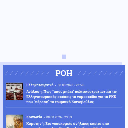
ΡΟΗ
Ελληνοτουρκικά
08.08.2026 - 23:59
Ανάλυση: Πως "ακουμπάει" πολιτικοστρατιωτικά τις
Ελληνοτουρκικές σχέσεις το νομοσχέδιο για το PKK
που "πέρασε" το τουρκικό Κοινοβούλιο;
Κοινωνία
08.08.2026 - 23:59
Κομοτηνή: Στο νοσοκομείο ανήλικος έπειτα από