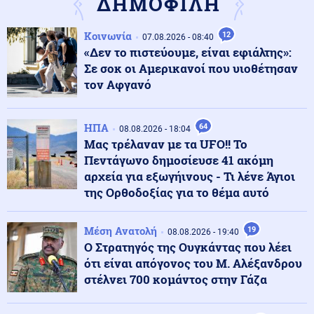
ΔΗΜΟΦΙΛΗ
της
Κοινωνία
12
07.08.2026 - 08:40
Κόσμος
08.08.2026 - 23:25
«Δεν το πιστεύουμε, είναι εφιάλτης»:
Τους "την έσκασε" άθελά του ο Ρονάλντο: Πλήθος
Σε σοκ οι Αμερικανοί που υιοθέτησαν
κόσμου στη Μαδέρα για το γάμο, αλλά τελικά
παντρευόταν άλλο ζευγάρι
τον Αφγανό
Κοινωνία
08.08.2026 - 23:15
ΗΠΑ
64
08.08.2026 - 18:04
Συγκλονιστικό τροχαίο: Αυτοκίνητο συγκρούστηκε με
Μας τρέλαναν με τα UFO!! Το
μηχανή αστυνομικών της ΔΙΑΣ στο Λαγονήσι
Πεντάγωνο δημοσίευσε 41 ακόμη
αρχεία για εξωγήινους - Τι λένε Άγιοι
της Ορθοδοξίας για το θέμα αυτό
Ένοπλες Συρράξεις
08.08.2026 - 23:06
Καταγγελία για νυχτερινή είσοδο ισραηλινών
στρατευμάτων σε χωριό του Λιβάνου - Τι απαντά το
Μέση Ανατολή
19
08.08.2026 - 19:40
Ισραήλ
Ο Στρατηγός της Ουγκάντας που λέει
ότι είναι απόγονος του Μ. Αλέξανδρου
Ελληνοτουρκικά
08.08.2026 - 23:00
στέλνει 700 κομάντος στην Γάζα
Ανάλυση: Η Ελληνική αντίδραση μετά την τριμερή
συμφωνία Τουρκίας-Πακιστάν-Σ. Αραβίας στη Μέκκα