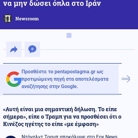
να μην δώσει όπλα στο Ιράν
Newsroom
0
Προσθέστε το pentapostagma.gr ως
προτιμώμενη πηγή στα αποτελέσματα
αναζήτησης στην Google.
«Αυτή είναι μια σημαντική δήλωση. Το είπε
σήμερα», είπε ο Τραμπ για να προσθέσει ότι ο
Κινέζος ηγέτης το είπε «με έμφαση»
Ντόναλντ Τραμπ αποκάλυψε στο Fox News