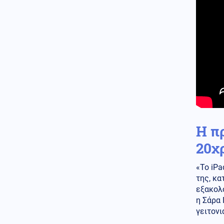
Κόσμος
07.08.2026 - 09:50
Επίδειξη ισχύος από το Ισραήλ
στη σκιά της σύγκρουσης με
την Τουρκία: Ασκήσεις-μαμούθ
των IDF στη Μεσόγειο
Κοινωνία
07.08.2026 - 09:44
Φωτιά σε εγκαταλελειμμένο
κτήριο στο Μοσχάτο –
Ολοκληρωτική η καταστροφή
(βίντεο)
Η π
Κόσμος
07.08.2026 - 09:38
20χ
Politico: Ανταρσία στη Γερμανία
– Κινδυνεύει με καρατόμηση ο
Μερτς
«Το iPa
της, κα
εξακολο
η Σάρα
γειτονι