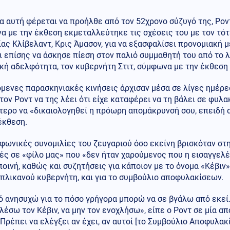
α αυτή φέρεται να προήλθε από τον 52χρονο σύζυγό της, Ρον
α με την έκθεση εκμεταλλεύτηκε τις σχέσεις του με τον τό
ας Κλίβελαντ, Κρις Άμασον, για να εξασφαλίσει προνομιακή μ
 επίσης να άσκησε πίεση στον παλιό συμμαθητή του από το λ
κή αδελφότητα, τον κυβερνήτη Στιτ, σύμφωνα με την έκθεση
μενες παρασκηνιακές κινήσεις άρχισαν μέσα σε λίγες ημέρε
 τον Ροντ να της λέει ότι είχε καταφέρει να τη βάλει σε φυλ
τερο να «δικαιολογηθεί η πρόωρη απομάκρυνσή σου, επειδή
έκθεση.
φωνικές συνομιλίες του ζευγαριού όσο εκείνη βρισκόταν στ
ς σε «φίλο μας» που «δεν ήταν χαρούμενος που η εισαγγελέ
ποινή, καθώς και συζητήσεις για κάποιον με το όνομα «Κέβιν»
πλικανού κυβερνήτη, και για το συμβούλιο αποφυλακίσεων.
τό ανησυχώ για το πόσο γρήγορα μπορώ να σε βγάλω από εκε
έσω τον Κέβιν, να μην τον ενοχλήσω», είπε ο Ροντ σε μία α
Πρέπει να ελέγξει αν έχει, αν αυτοί [το Συμβούλιο Αποφυλακ