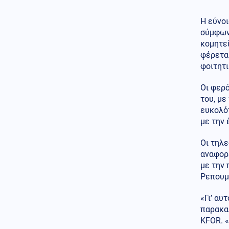
Ευρωπαίοι ίσως κατέφευγαν
στον κανιβαλισμό (εικόνες)
Η εύνοι
σύμφων
Κοινωνία
07.08.2026 - 10:45
κομητεί
Πάτρα: Επιτήδειοι εξαπάτησαν
φέρεται
63χρονη ζητώντας στοιχεία
φοιτητι
κάρτας υγείας
Κυπριακό
Οι φερό
07.08.2026 - 10:41
Διασυρμός Φιντάν από το
του, με
Ισραήλ: Η Τουρκία κατέχει το
ευκολό
36% της Κύπρου και τολμά να
με την 
κάνει μαθήματα διεθνούς
δικαίου
Οι τηλε
αναφορέ
Κόσμος
07.08.2026 - 10:36
με την 
Ταϊλάνδη: Ο μαθητής σκότωσε
τους παππούδες του πριν
Ρεπουμ
ανοίξει πυρ στο σχολείο
(βίντεο)
«Γι’ αυ
παρακαλ
Κοινωνία
07.08.2026 - 10:21
KFOR. «
Στην Ευελπίδων η 46χρονη που