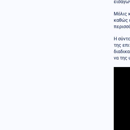
εισαγωγ
κατηγορείται για τον εμπρησμό
στην Marfin
Μόλις κ
Πολιτική
καθώς έ
07.08.2026 - 10:17
Θεοδωρικάκος: «Συμβάλλουμε
περισσ
στην εθνική ασφάλεια της
πατρίδας μας με νέο
Η σύντο
αναπτυξιακό καθεστώς για την
της επι
Άμυνα»
διαδικα
να της 
Κόσμος
07.08.2026 - 10:10
Κινεζικές μυστικές υπηρεσίες
«δείχνουν» τη Μοσάντ για την
υβριδική εισβολή στη Θέουτα
Κόσμος
07.08.2026 - 10:07
Υεμένη: 58 στρατιωτικοί νεκροί
σε επιθέσεις των Χούθι
(βίντεο)
ΗΠΑ
07.08.2026 - 09:54
ΗΠΑ: Ένας νεκρός από τις
πυρκαγιές στην Καλιφόρνια