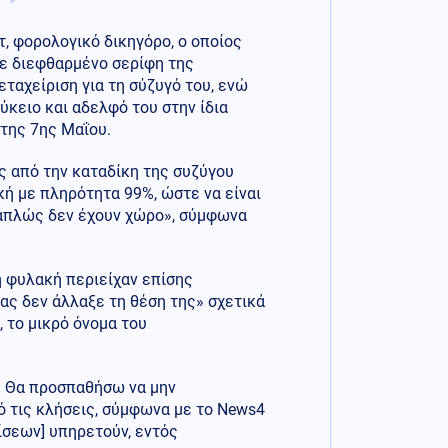
τ, φορολογικό δικηγόρο, ο οποίος
τε διεφθαρμένο σερίφη της
εταχείριση για τη σύζυγό του, ενώ
ύκειο και αδελφό του στην ίδια
 της 7ης Μαΐου.
ς από την καταδίκη της συζύγου
ακή με πληρότητα 99%, ώστε να είναι
 απλώς δεν έχουν χώρο», σύμφωνα
η φυλακή περιείχαν επίσης
ας δεν άλλαξε τη θέση της» σχετικά
, το μικρό όνομα του
ί. Θα προσπαθήσω να μην
πό τις κλήσεις, σύμφωνα με το News4
ίσεων] υπηρετούν, εντός