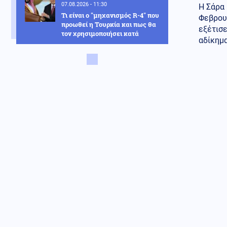
07.08.2026 - 11:30
Η Σάρα 
Τι είναι ο "μηχανισμός R-4" που
Φεβρου
προωθεί η Τουρκία και πως θα
εξέτισε
τον χρησιμοποιήσει κατά
αδίκημα
Ισραήλ-Ελλάδας-Κύπρου;
Κόσμος
07.08.2026 - 11:23
Eurostat: Πρωταθλήτρια στο
κάπνισμα η Ελλάδα ανάμεσα
στις χώρες της ΕΕ
Κοινωνία
07.08.2026 - 11:16
Θεσσαλονίκη: Συνελήφθη
Τούρκος για διακίνηση
ναρκωτικών, οπλοκατοχή και
ληστεία
Κοινωνία
07.08.2026 - 11:08
Σεισμός μεγέθους 3,6 Ρίχτερ
χτύπησε τη Ρόδο
Κόσμος
07.08.2026 - 10:52
Νέα μελέτη: Οι πρώτοι