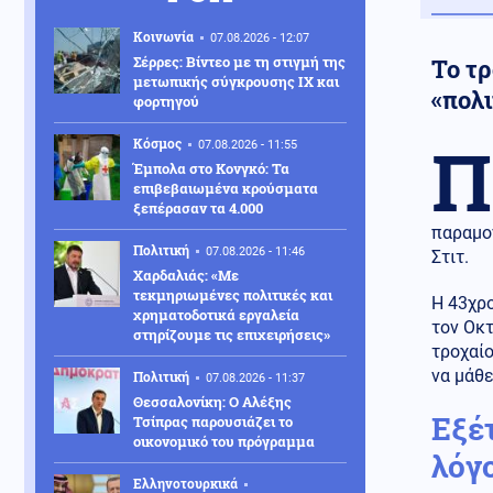
Κοινωνία
07.08.2026 - 12:07
Σέρρες: Βίντεο με τη στιγμή της
Το τρ
μετωπικής σύγκρουσης ΙΧ και
«πολι
φορτηγού
Π
Κόσμος
07.08.2026 - 11:55
Έμπολα στο Κονγκό: Τα
επιβεβαιωμένα κρούσματα
ξεπέρασαν τα 4.000
παραμον
Πολιτική
07.08.2026 - 11:46
Στιτ.
Χαρδαλιάς: «Με
τεκμηριωμένες πολιτικές και
Η 43χρο
χρηματοδοτικά εργαλεία
τον Οκτ
στηρίζουμε τις επιχειρήσεις»
τροχαί
να μάθε
Πολιτική
07.08.2026 - 11:37
Θεσσαλονίκη: Ο Αλέξης
Εξέτ
Τσίπρας παρουσιάζει το
οικονομικό του πρόγραμμα
λόγο
Ελληνοτουρκικά