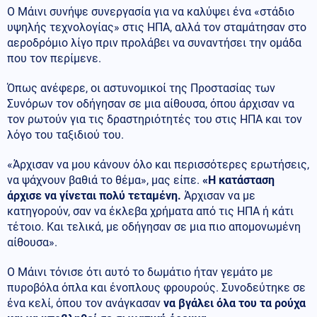
Ο Μάινι συνήψε συνεργασία για να καλύψει ένα «στάδιο
υψηλής τεχνολογίας» στις ΗΠΑ, αλλά τον σταμάτησαν στο
αεροδρόμιο λίγο πριν προλάβει να συναντήσει την ομάδα
που τον περίμενε.
Όπως ανέφερε, οι αστυνομικοί της Προστασίας των
Συνόρων τον οδήγησαν σε μια αίθουσα, όπου άρχισαν να
τον ρωτούν για τις δραστηριότητές του στις ΗΠΑ και τον
λόγο του ταξιδιού του.
«Άρχισαν να μου κάνουν όλο και περισσότερες ερωτήσεις,
να ψάχνουν βαθιά το θέμα», μας είπε.
«Η κατάσταση
άρχισε να γίνεται πολύ τεταμένη.
Άρχισαν να με
κατηγορούν, σαν να έκλεβα χρήματα από τις ΗΠΑ ή κάτι
τέτοιο. Και τελικά, με οδήγησαν σε μια πιο απομονωμένη
αίθουσα».
Ο Μάινι τόνισε ότι αυτό το δωμάτιο ήταν γεμάτο με
πυροβόλα όπλα και ένοπλους φρουρούς. Συνοδεύτηκε σε
ένα κελί, όπου τον ανάγκασαν
να βγάλει όλα του τα ρούχα