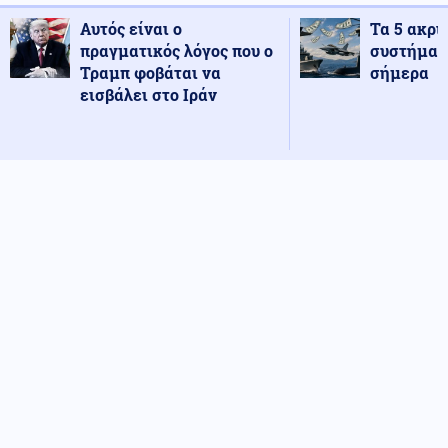
Αυτός είναι ο
Τα 5 ακρι
πραγματικός λόγος που ο
συστήματ
Τραμπ φοβάται να
σήμερα
εισβάλει στο Ιράν