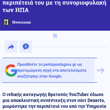
περιπέτειά του με τη συνοριοφυλακή
των ΗΠΑ
Newsroom
0
Προσθέστε το pentapostagma.gr ως
προτιμώμενη πηγή στα αποτελέσματα
αναζήτησης στην Google.
Ο ινδικής καταγωγής Βρετανός YouTuber έδωσε
μια αποκλειστική συνέντευξη στον σάιτ Dexerto,
μοιράστηκε την περιπέτειά του από την Υπηρεσία