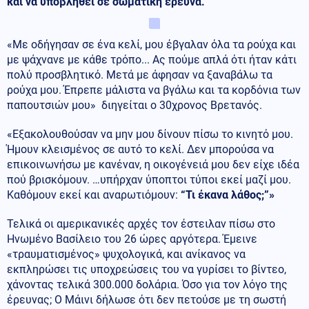
και να υποβληθεί σε σωματική έρευνα.
«Με οδήγησαν σε ένα κελί, μου έβγαλαν όλα τα ρούχα και
με ψάχνανε με κάθε τρόπο... Ας πούμε απλά ότι ήταν κάτι
πολύ προσβλητικό. Μετά με άφησαν να ξαναβάλω τα
ρούχα μου. Έπρεπε μάλιστα να βγάλω και τα κορδόνια των
παπουτσιών μου» διηγείται ο 30χρονος Βρετανός.
«Εξακολουθούσαν να μην μου δίνουν πίσω το κινητό μου.
Ήμουν κλεισμένος σε αυτό το κελί. Δεν μπορούσα να
επικοινωνήσω με κανέναν, η οικογένειά μου δεν είχε ιδέα
πού βρισκόμουν. …υπήρχαν ύποπτοι τύποι εκεί μαζί μου.
Καθόμουν εκεί και αναρωτιόμουν:
“Τι έκανα λάθος;”»
Τελικά οι αμερικανικές αρχές τον έστειλαν πίσω στο
Ηνωμένο Βασίλειο του 26 ώρες αργότερα. Έμεινε
«τραυματισμένος» ψυχολογικά, και ανίκανος να
εκπληρώσει τις υποχρεώσεις του να γυρίσει το βίντεο,
χάνοντας τελικά 300.000 δολάρια. Όσο για τον λόγο της
έρευνας; Ο Μάινι δήλωσε ότι δεν πετούσε με τη σωστή