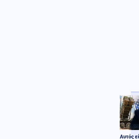
Τουλάχιστον 25 τραυματίες, οι
7 σοβαρά, από σύγκρουση δύο
τραμ στο Γκελζενκίρχεν της
Γερμανίας
Αυτός ε