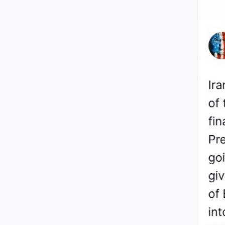
βεληνεκούς, λέει η Σεούλ
Κοινωνία
06.08.2026 - 20:16
Βλαδίμηρος Κυριακίδης: Για
πέμπτη συνεχόμενη χρονιά στο
ΠΑΓΝΗ, βρέθηκε κοντά στα
παιδιά και άκουσε τις ιστορίες
τους
Ρωσία
06.08.2026 - 20:14
Η Μόσχα καταδικάζει ως
απαράδεκτη την απόφαση της
Γαλλίας να απελάσει Ρωσίδα
δημοσιογράφο
Κόσμος
06.08.2026 - 20:11
3 διεκδικητές της προεδρίας
στη Γαλλία καταγγέλλουν
ρωσική εκστρατεία
παραπληροφόρησης
Κοινωνία
06.08.2026 - 20:10
Θρίλερ με την υπόθεση
θανάτου της 75χρονης στα