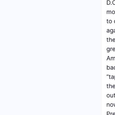
Χανιά, είχε οδηγηθεί στο
Τμήμα για εξακρίβωση
στοιχείων πριν δηλωθεί
αγνοούμενη κι έφυγε
Κόσμος
06.08.2026 - 20:09
Τον έκαναν μαύρο στο ξύλο:
Βορειοαφρικανός μετανάστης
άρπαξε το κολιέ γυναίκας και οι
Ισπανοί ντόπιοι πήραν την
κατάσταση στα χέρια τους
(βίντεο)
Αθλητισμός
06.08.2026 - 20:06
Στα άκρα ο πόλεμος UEFA-FIFA:
Επιμένουν στο μποϊκοτάζ οι
Ευρωπαίοι και ζητούν
εγγυήσεις και το... κεφάλι του
Ινφαντίνο
Κόσμος
06.08.2026 - 20:04
Η Ουκρανία επιτίθεται βαθιά
μέσα στη Ρωσία, η Μόσχα