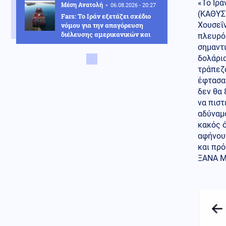
«Το Ιρά
Μέση Ανατολή
06.08.2026 - 20:27
(ΚΑΘΥΣ
Fars: Το Ιράν εξετάζει σχέδιο
Χουσεΐν
νόμου για την απαγόρευση
διέλευσης αμερικανικών και
πλευρό 
ισραηλινών πλοίων από το
σημαντι
Ορμούζ
δολάρια
τράπεζα
Οικονομία
06.08.2026 - 20:26
έφτασαν
Νέες υπερεξουσίες επιβολής
δεν θα 
δασμών: Το νομοσχέδιο που
μπορεί να «λύσει τα χέρια» του
να πιστ
Τραμπ
αδύναμο
κακός ό
Κοινωνία
06.08.2026 - 20:24
αφήνουν
Αριστοτέλης Δαμίγος: Σε κλίμα
και πρ
οδύνης έγινε η αποτέφρωση
ΞΑΝΑ Μ
του συντονιστή που σκοτώθηκε
μετά τη σύγκρουση
ελικοπτέρων στην Ψάθα
Κόσμος
06.08.2026 - 20:20
Η Βόρεια Κορέα εκτόξευσε
βαλλιστικό πύραυλο μικρού