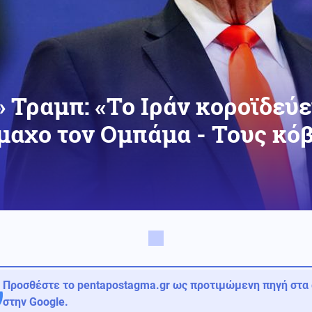
 Τραμπ: «Το Ιράν κοροϊδεύε
μαχο τον Ομπάμα - Τους κόβ
Προσθέστε το pentapostagma.gr ως προτιμώμενη πηγή στα
στην Google.