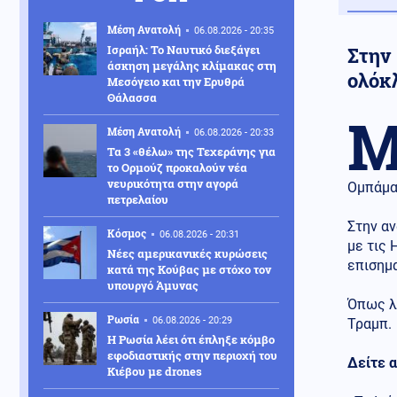
Μέση Ανατολή
06.08.2026 - 20:35
Ισραήλ: Το Ναυτικό διεξάγει
Στην 
άσκηση μεγάλης κλίμακας στη
ολόκλ
Μεσόγειο και την Ερυθρά
Θάλασσα
Μέση Ανατολή
06.08.2026 - 20:33
Τα 3 «θέλω» της Τεχεράνης για
το Ορμούζ προκαλούν νέα
νευρικότητα στην αγορά
Ομπάμα
πετρελαίου
Στην αν
Κόσμος
06.08.2026 - 20:31
με τις 
Νέες αμερικανικές κυρώσεις
επισημ
κατά της Κούβας με στόχο τον
υπουργό Άμυνας
Όπως λέ
Ρωσία
06.08.2026 - 20:29
Τραμπ.
Η Ρωσία λέει ότι έπληξε κόμβο
εφοδιαστικής στην περιοχή του
Δείτε α
Κιέβου με drones