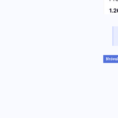
απαντά με καταιγισμό
πυραύλων (βίντεο)
Κοινωνία
06.08.2026 - 20:01
Προφυλακίστηκαν οι δύο Ινδοί
για τη δολοφονία του 58χρονου
ψυχολόγου στο Ναύπλιο
Κοινωνία
06.08.2026 - 19:59
Ναι καλά ακούσατε: Δωρεάν
αντικατάσταση των παλιών
αυτοκινήτων με ηλεκτρικά
Ντόνα
Κόσμος
06.08.2026 - 19:57
Μυστηριώδεις θάνατοι
ταράνδων στο αρχιπέλαγος
Σβάλμπαρντ στη Νορβηγία
Κόσμος
06.08.2026 - 19:56
Στην προφορική παρουσίαση
των μαθητικών εργασιών
στρέφεται η Δανία λόγω AI
Κόσμος
06.08.2026 - 19:54