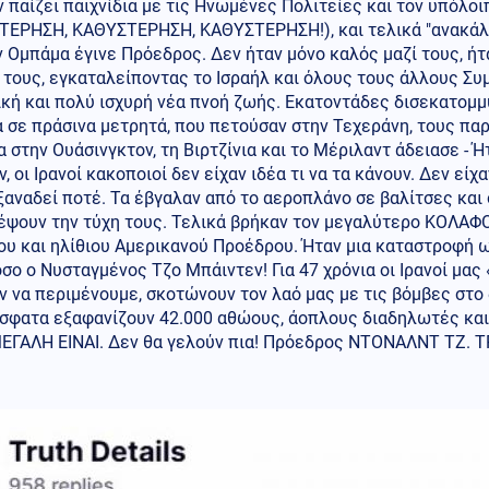
ν παίζει παιχνίδια με τις Ηνωμένες Πολιτείες και τον υπόλο
ΤΕΡΗΣΗ, ΚΑΘΥΣΤΕΡΗΣΗ, ΚΑΘΥΣΤΕΡΗΣΗ!), και τελικά "ανακάλ
 Ομπάμα έγινε Πρόεδρος. Δεν ήταν μόνο καλός μαζί τους, ήτ
τους, εγκαταλείποντας το Ισραήλ και όλους τους άλλους Συμμ
κή και πολύ ισχυρή νέα πνοή ζωής. Εκατοντάδες δισεκατομμύ
 σε πράσινα μετρητά, που πετούσαν στην Τεχεράνη, τους πα
 στην Ουάσινγκτον, τη Βιρτζίνια και το Μέριλαντ άδειασε - 
, οι Ιρανοί κακοποιοί δεν είχαν ιδέα τι να τα κάνουν. Δεν είχ
ξαναδεί ποτέ. Τα έβγαλαν από το αεροπλάνο σε βαλίτσες και 
έψουν την τύχη τους. Τελικά βρήκαν τον μεγαλύτερο ΚΟΛΑΦΟ
υ και ηλίθιου Αμερικανού Προέδρου. Ήταν μια καταστροφή ω
σο ο Νυσταγμένος Τζο Μπάιντεν! Για 47 χρόνια οι Ιρανοί μα
 να περιμένουμε, σκοτώνουν τον λαό μας με τις βόμβες στο
όσφατα εξαφανίζουν 42.000 αθώους, άοπλους διαδηλωτές και
ΕΓΑΛΗ ΕΙΝΑΙ. Δεν θα γελούν πια! Πρόεδρος ΝΤΟΝΑΛΝΤ ΤΖ. 