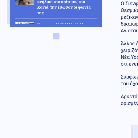
ανήλικη στο σπίτι του στα
Ο Σιεν
Χανιά, την έσωσαν οι φωνές
Θεσμικο
της
μεξικα
δικαιω
Κόσμος
09.08.2026 - 11:15
Αγιοτσι
Μαζικός γάμος 1.500
ζευγαριών στη Νιγηρία
Άλλος έ
χειριζό
Πολιτική
09.08.2026 - 11:08
Νέα Υόρ
Στην Κρήτη ο Μητσοτάκης,
ότι ενε
συνεχίζει τις διακοπές του –
Πού βρέθηκε το Σάββατο
Σύμφωνα
Κόσμος
09.08.2026 - 11:00
του έχο
Παρίσι: Ακόμη πιο αυστηρά
μέτρα και πρόστιμα για τους
Αρκετά 
κατόχους ηλεκτρικών πατινιών
ορισμέν
Κοινωνία
09.08.2026 - 10:59
Ερυθρός Σταυρός: Ασθενής
ξυλοκόπησε νοσηλεύτρια στα
Επείγοντα καταγγέλλει η
ΠΟΕΔΗΝ