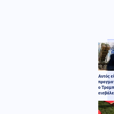
Καιρός
09.08.2026 - 10:38
Καθηγητής Καρτάλης: Η
Ευρώπη θερμαίνεται ταχύτερα
από άλλες ηπείρους
Κόσμος
09.08.2026 - 10:30
Συναγερμός στην Ινδονησία:
Πυρκαγιά στο όρος Μπρόμο
Ένοπλες Συρράξεις
09.08.2026 - 10:28
Ο Αρχηγός του Γενικού
Επιτελείου ΕΔ των ΗΠΑ σε
Λευκό Οίκο: Τερματίστε την
Αυτός ε
σύγκρουση με το Ιράν δεν
πραγματ
υπάρχουν ατελείωτα
πυρομαχικά
ο Τραμπ
εισβάλε
Οικονομία
09.08.2026 - 10:23
Οι ψαράδες στρέφονται στον
αλιευτικό τουρισμό για νέο
εισόδημα