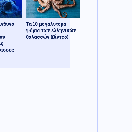
κίνδυνα
Τα 10 μεγαλύτερα
ψάρια των ελληνικών
ου
θαλασσών (βίντεο)
ις
λασσες