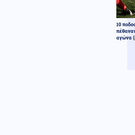
Περιβάλλον
09.08.2026 - 10:15
Ολική έκλειψη Ηλίου στις 12
Αυγούστου: Η Ευρώπη
10 ποδο
ετοιμάζεται για ένα σπάνιο
πέθαναν
ουράνιο θέαμα
αγώνα (
Κόσμος
09.08.2026 - 10:08
Πεζεσκιάν: Η καλύτερη στιγμή
για συμφωνία – Να μπει τέλος
στο «ούτε πόλεμος ούτε ειρήνη»
Κόσμος
09.08.2026 - 10:00
«Ασπίδα» κατά των drones
αναζητεί η Γερμανία, μετά από
το περιστατικό στη Λειψία
Αθλητισμός
09.08.2026 - 09:55
Παγκόσμιο Κ20: Ασημένιο
μετάλλιο για τη Ρούσου στα 800
μέτρα