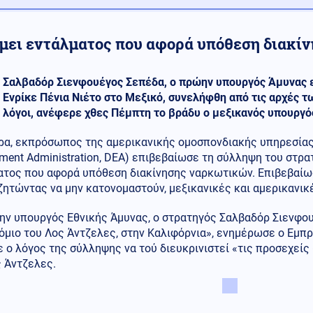
μει εντάλματος που αφορά υπόθεση διακί
Σαλβαδόρ Σιενφουέγος Σεπέδα, ο πρώην υπουργός Άμυνας ε
Ενρίκε Πένια Νιέτο στο Μεξικό, συνελήφθη από τις αρχές τω
λόγοι, ανέφερε χθες Πέμπτη το βράδυ ο μεξικανός υπουρ
ρα, εκπρόσωπος της αμερικανικής ομοσπονδιακής υπηρεσίας
ment Administration, DEA) επιβεβαίωσε τη σύλληψη του στρα
ατος που αφορά υπόθεση διακίνησης ναρκωτικών. Επιβεβαίω
ζητώντας να μην κατονομαστούν, μεξικανικές και αμερικανι
ην υπουργός Εθνικής Άμυνας, ο στρατηγός Σαλβαδόρ Σιενφο
όμιο του Λος Άντζελες, στην Καλιφόρνια», ενημέρωσε ο Εμπ
 ο λόγος της σύλληψης να τού διευκρινιστεί «τις προσεχεί
 Άντζελες.