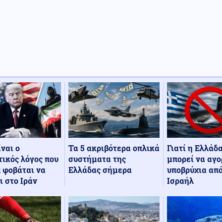
Τα 5 ακριβότερα οπλικά
Γιατί η Ελλάδ
ίναι ο
συστήματα της
μπορεί να αγο
ικός λόγος που
Ελλάδας σήμερα
υποβρύχια από
 φοβάται να
Ισραήλ
ι στο Ιράν