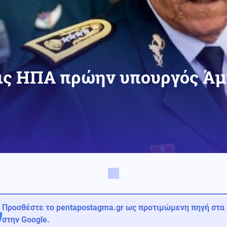
ις ΗΠΑ πρώην υπουργός Άμ
Προσθέστε το pentapostagma.gr ως προτιμώμενη πηγή στα
στην Google.