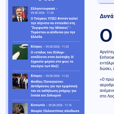
Ελληνοτουρκικά
09.08.2026 - 11:26
Δυνά
Ο Τούρκος ΥΠΕΞ Φιντάν καλεί
την Αίγυπτο να ενταχθεί στη
Ο
"Συμφωνία της Μέκκας" -
Τεράστιοι οι κίνδυνοι για την
Ελλάδα
Κόσμος
09.08.2026 - 11:25
Αργότε
Ο «στόλος του Χίτλερ»
αναδύεται στον Δούναβη: Η
Enforce
ξηρασία φέρνει στο φως τα
εντάλμ
ναυάγια των Ναζί
δώσει, 
Κύπρος
09.08.2026 - 11:22
«Ο πρώ
Φειδίας Παναγιώτου:
αεροδρ
Αντιδράσεις για την εμφάνισή
ανέμενε
του σε εκδήλωση μνήμης για
Ισαάκ και Σολωμού
στο Λος
Κοινωνία
09.08.2026 - 11:16
Νεαρός Παλαιστίνιος κλείδωσε