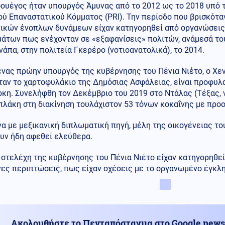
φουέγος ήταν υπουργός Άμυνας από το 2012 ως το 2018 υπό 
ύ Επαναστατικού Κόμματος (PRI). Την περίοδο που βρισκότα
νικών ένοπλων δυνάμεων είχαν κατηγορηθεί από οργανώσει
μάτων πως ενέχονταν σε «εξαφανίσεις» πολιτών, ανάμεσά το
νάπα, στην πολιτεία Γκερέρο (νοτιοανατολικά), το 2014.
νας πρώην υπουργός της κυβέρνησης του Πένια Νιέτο, ο Χεν
ταν το χαρτοφυλάκιο της Δημόσιας Ασφάλειας, είναι προφυλ
κη. Συνελήφθη τον Δεκέμβριο του 2019 στο Ντάλας (Τέξας, 
πλάκη στη διακίνηση τουλάχιστον 53 τόνων κοκαΐνης με προο
 με μεξικανική διπλωματική πηγή, μέλη της οικογένειας το
υν ήδη αφεθεί ελεύθερα.
στελέχη της κυβέρνησης του Πένια Νιέτο είχαν κατηγορηθεί 
ες περιπτώσεις, πως είχαν σχέσεις με το οργανωμένο έγκλη
Ακολουθήστε το Πενταπόσταγμα στο Google news