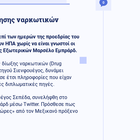
0
νησης ναρκωτικών
πί των ημερών της προεδρίας του
ν ΗΠΑ χωρίς να είναι γνωστοί οι
γός Εξωτερικών Μαρσέλο Εμπράρδ.
 δίωξης ναρκωτικών (Drug
τηγού Σιενφουέγος, δυνάμει
σε έτσι πληροφορίες που είχαν
κές διπλωματικές πηγές.
υέγος Σεπέδα, συνελήφθη στο
ράρδ μέσω Twitter. Πρόσθεσε πως
ς ώρες» από τον Μεξικανό πρόξενο