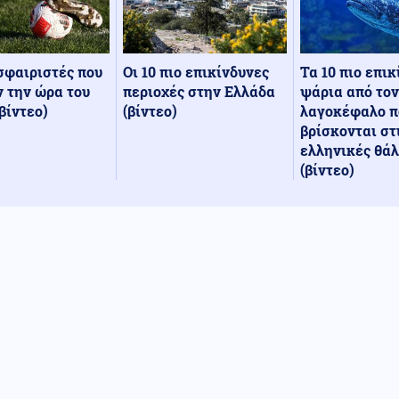
Οι 10 πιο επικίνδυνες
Τα 10 πιο επι
σφαιριστές που
περιοχές στην Ελλάδα
ψάρια από τον
 την ώρα του
(βίντεο)
λαγοκέφαλο π
βίντεο)
βρίσκονται στ
ελληνικές θά
(βίντεο)