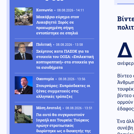
Κοινωνία
08.08.2026 - 14:11
Μακάβριο εύρημα στον
Βίντ
Λυκαβηττό: Σορός σε
πολι
προχωρημένη σήψη
εντοπίστηκε σε σπηλιά
Δ
Πολιτική
08.08.2026 - 13:58
Σκέρτσος κατα ΠΑΣΟΚ για τα
στοιχεία του ΟΟΣΑ: «Επιλεκτική
κοπτοραπτική» στα στοιχεία για
ανέφερε
τα εισοδήματα
Βίντεο 
Οικονομία
08.08.2026 - 13:56
Άνθρωπο
Στουρνάρας: Ευπρόσδεκτες οι
τουφέκι
ξένες συμμετοχές στις
βίντεο
ελληνικές τράπεζες
ορμούν 
Μέση Ανατολή
έδαφος.
08.08.2026 - 13:51
Για αυτό θα συγκρουστούν
Ισραήλ και Τουρκία: Τούρκος
Ένα άλλ
πρώην στρατιωτικός
συνέβη 
διορίστηκε ως ο διοικητής της