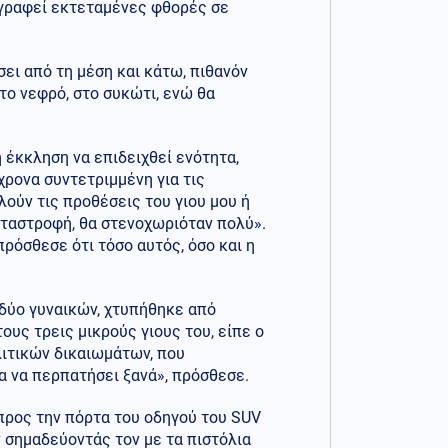
αγραφεί εκτεταμένες φθορές σε
ει από τη μέση και κάτω, πιθανόν
στο νεφρό, στο συκώτι, ενώ θα
 έκκληση να επιδειχθεί ενότητα,
ρονα συντετριμμένη για τις
λούν τις προθέσεις του γιου μου ή
 καταστροφή, θα στενοχωριόταν πολύ».
πρόσθεσε ότι τόσο αυτός, όσο και η
 δύο γυναικών, χτυπήθηκε από
ους τρεις μικρούς γιους του, είπε ο
λιτικών δικαιωμάτων, που
ια να περπατήσει ξανά», πρόσθεσε.
 προς την πόρτα του οδηγού του SUV
 σημαδεύοντάς τον με τα πιστόλια