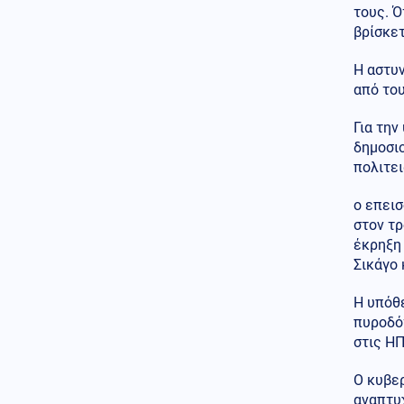
τους. Ό
Κοινωνία
βρίσκετ
08.08.2026 - 12:42
Θρίλερ στον Λυκαβηττό:
Βρέθηκε σορός σε σπηλιά
Η αστυν
από του
Περιβάλλον
08.08.2026 - 12:33
Για την
Μια σπάνια συνύπαρξη:
δημοσιο
Κεραυνός πλαγιοκοπεί ουράνιο
τόξο στη Θράκη
πολιτει
Ρωσία
08.08.2026 - 12:31
ο επεισ
Μαύρη Θάλασσα: Ρωσικό
στον τ
drone-καμικάζι βομβάρδισε
έκρηξη 
φορτηγό πλοίο με όπλα για την
Σικάγο 
Ουκρανία
Η υπόθε
Κοινωνία
08.08.2026 - 12:30
πυροδότ
Δολοφονία Βρετανίδας: Από
χριστιανός εθελοντής
στις ΗΠ
κατηγορούμενος για φόνο –
Εξετάζονται μηνύματα
Ο κυβε
αναπτυχ