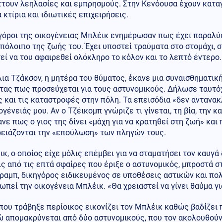
ττουν λεηλασίες και εμπρησμούς. Στην Κενόουσα έχουν κατ
 κτίρια και ιδιωτικές επιχειρήσεις.
γόροι της οικογένειας Μπλέικ ενημέρωσαν πως έχει παραλύσ
υπόλοιπο της ζωής του. Έχει υποστεί τραύματα στο στομάχι, 
εί να του αφαιρεθεί ολόκληρο το κόλον και το λεπτό έντερο.
ια Τζάκσον, η μητέρα του θύματος, έκανε μια συναισθηματική
τας πως προσεύχεται για τους αστυνομικούς. Δήλωσε ταυτόχ
 και τις καταστροφές στην πόλη. Τα επεισόδια «δεν αντανακ
ογένειάς μου. Αν ο Τζέικομπ γνώριζε τι γίνεται, τη βία, την
νε πως ο γιος της δίνει «μάχη για να κρατηθεί στη ζωή» και 
ρειάζονται την «επούλωση» των πληγών τους.
κ, ο οποίος είχε μόλις επέμβει για να σταματήσει τον καυγά
ς από τις επτά σφαίρες που έριξε ο αστυνομικός, μπροστά στ
ραμπ, δικηγόρος ειδικευμένος σε υποθέσεις αστικών και πο
πεί την οικογένεια Μπλέικ. «Θα χρειαστεί να γίνει θαύμα γ
που τράβηξε περίοικος εικονίζει τον Μπλέικ καθώς βαδίζει
ώ απομακρύνεται από δύο αστυνομικούς, που τον ακολουθούν