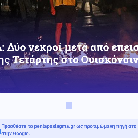
: Δύο νεκροί μετά από επεισ
ς Τετάρτης στο Ουισκόνσι
Προσθέστε το pentapostagma.gr ως προτιμώμενη πηγή στα
στην Google.