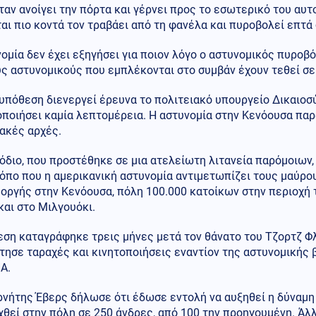
ταν ανοίγει την πόρτα και γέρνει προς το εσωτερικό του αυτ
αι πιο κοντά τον τραβάει από τη φανέλα και πυροβολεί επτά
ομία δεν έχει εξηγήσει για ποιον λόγο ο αστυνομικός πυροβ
ς αστυνομικούς που εμπλέκονται στο συμβάν έχουν τεθεί σε
 υπόθεση διενεργεί έρευνα το πολιτειακό υπουργείο Δικαιοσύ
ποιήσει καμία λεπτομέρεια. Η αστυνομία στην Κενόουσα παρ
ακές αρχές.
όδιο, που προστέθηκε σε μια ατελείωτη λιτανεία παρόμοιων,
ρόπο που η αμερικανική αστυνομία αντιμετωπίζει τους μαύρ
οργής στην Κενόουσα, πόλη 100.000 κατοίκων στην περιοχή τ
και στο Μιλγουόκι.
ση καταγράφηκε τρεις μήνες μετά τον θάνατο του Τζορτζ Φλ
ησε ταραχές και κινητοποιήσεις εναντίον της αστυνομικής 
Α.
ρνήτης Έβερς δήλωσε ότι έδωσε εντολή να αυξηθεί η δύναμη
θεί στην πόλη σε 250 άνδρες, από 100 την προηγουμένη. Άλ