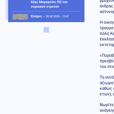
βραχίον
62ης Μεραρχίας ΠΖ του
άνδρας
συριακού στρατού
αστυνομ
Κόσμος
08.08.2026 - 13:42
Ο τυφώνας Dolphin σαρώνει
Η οικο
την Ιαπωνία: Τραυματίες και
τραυμα
δεκάδες χιλιάδες κτίρια χωρίς
πόλη Κ
ρεύμα (βίντεο)
έκκληση
εκτετα
Κοινωνία
08.08.2026 - 13:31
Κέρκυρα: Απαγορεύτηκε ο
«Πυροβό
απόπλους πλοίου με 26
επιβάτες λόγω μηχανικής
πρεσβύτ
βλάβης
του στο
ΗΠΑ
08.08.2026 - 13:08
Τη συνέ
Χάντερ Μπάιντεν για Τζο: Ο
αξιωματ
καρκίνος του πατέρα μου έχει
καθώς ά
κάνει μετάσταση στα οστά
ετών),
Κόσμος
08.08.2026 - 13:05
Νωρίτε
3.400 τόνοι φαρμάκων στα
σκουπίδια σε έναν χρόνο στην
ανάγκης