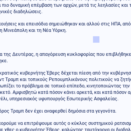
 πιο δυναμική επέμβαση των αρχών, μετά τις λεηλασίες και
ηνικές διαδηλώσεις.
οιήσεις και επεισόδια σημειώθηκαν και αλλού στις ΗΠΑ, απ
τη Μινεάπολη και τη Νέα Υόρκη.
τα της Δευτέρας, η απαγόρευση κυκλοφορίας που επιβλήθηκε
ηκε.
κρατικός κυβερνήτης Έβερς δέχεται πίεση από την κυβέρνη
ντ Τραμπ και τοπικούς Ρεπουμπλικάνους πολιτικούς να ζητή
ωπίζει το πρόβλημα σε τοπικό επίπεδο, κινητοποιώντας την
κετό. Αμφισβητώ κατά πόσον κάνει αρκετά, και κατά πόσον α
νέλι, υπηρεσιακός υφυπουργός Εσωτερικής Ασφαλείας.
ρος Τραμπ δεν έχει αναφερθεί δημόσια στα γεγονότα.
ορούμε να επιτρέψουμε αυτός ο κύκλος συστημικού ρατσισμού
ε χθες ο κυβερνήτης Έβερς, καλώντας ταυτόχρονα οι διαδηλώ