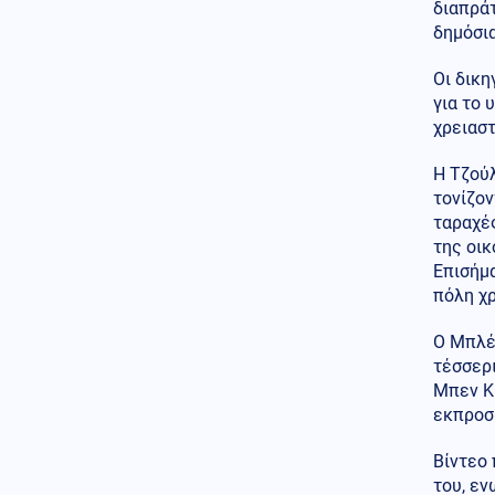
Αγγλία
διαπρά
δημόσια
Τεχνολογία
08.08.2026 - 13:00
Τι φέρνει η επόμενη γενιά
Οι δικη
δικτύων - Η δυναμική στην
για το 
Ελλάδα και οι προκλήσεις
χρειαστ
Κοινωνία
08.08.2026 - 12:57
Η Τζούλ
Μυστράς: «Δεν ήταν
οικονομικά τα κίνητρα» λέει ο
τονίζον
δικηγόρος του 55χρονου
ταραχές
της οικ
Ρωσία
08.08.2026 - 12:55
Επισήμα
ΈΚΤΑΚΤΟ: Ταρακούνησαν το
πόλη χ
Βερολίνο τα ρωσικά μαχητικά
Su-30SM2 που έκαναν
Ο Μπλέι
"ασκήσεις" με πραγματικά
πυρά στο Καλίνινγκραντ
τέσσερι
Μπεν Κ
ΗΠΑ
08.08.2026 - 12:47
εκπροσω
UFO: Το 5ο πακέτο βίντεο και
φωτογραφιών από το
Βίντεο 
Πεντάγωνο – Το «τρίγωνο» και
του, εν
οι «ψυχρές σφαίρες»