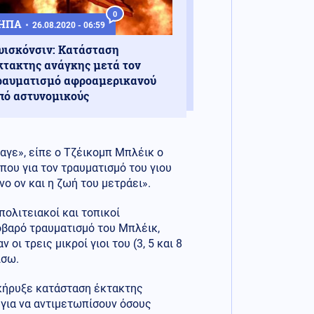
0
ΗΠΑ
26.08.2020 - 06:59
υισκόνσιν: Κατάσταση
κτακτης ανάγκης μετά τον
ραυματισμό αφροαμερικανού
πό αστυνομικούς
αγε», είπε ο Τζέικομπ Μπλέικ ο
που για τον τραυματισμό του γιου
νο ον και η ζωή του μετράει».
πολιτειακοί και τοπικοί
οβαρό τραυματισμό του Μπλέικ,
οι τρεις μικροί γιοι του (3, 5 και 8
ίσω.
 κήρυξε κατάσταση έκτακτης
 για να αντιμετωπίσουν όσους