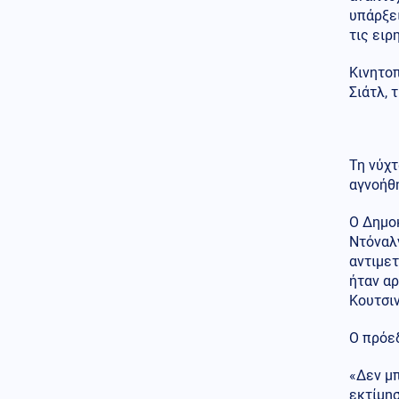
Κοινωνία
08.08.2026 - 12:26
υπάρξει
Greek Mafia: Στα χέρια της
τις ειρ
ΕΛ.ΑΣ. ο «Ηλίας» του «Έντικ», ο
διαβόητος εκτελεστής
Κινητοπ
Τεχνολογία
08.08.2026 - 12:18
Σιάτλ, 
Σήκωσαν την Ελλάδα στην
κορυφή: Θρίαμβος μαθητών
από την Αλεξανδρούπολη στην
παγκόσμια Ρομποτική
Τη νύχ
αγνοήθ
Κοινωνία
08.08.2026 - 12:16
Οι μαρτυρίες κατοίκων για τον
Ο Δημο
δήμαρχο Μάνδρας-Ειδυλλίας:
Ντόναλ
«Έσωσε το σπίτι μας, ενώ δίπλα
καιγόταν το δικό του»
αντιμετ
ήταν αρ
Υγεία
08.08.2026 - 12:12
Κουτσι
Υπουργείο Υγείας: Στέλνει
μήνυμα για ασφαλή
Ο πρόεδ
κολύμβηση στους άνω των 60
– 284 θάνατοι από πνιγμό
«Δεν μπ
πέρυσι
εκτίμησ