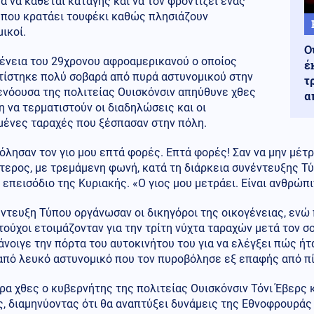
α να κάθεται καταγής και να τον φροντίζει ένας
 που κρατάει τουφέκι καθώς πλησιάζουν
ικοί.
Ο
γένεια του 29χρονου αφροαμερικανού ο οποίος
έ
τίστηκε πολύ σοβαρά από πυρά αστυνομικού στην
τ
ενόουσα της πολιτείας Ουισκόνσιν απηύθυνε χθες
α
 να τερματιστούν οι διαδηλώσεις και οι
μένες ταραχές που ξέσπασαν στην πόλη.
λησαν τον γιο μου επτά φορές. Επτά φορές! Σαν να μην μέτρ
ερος, με τρεμάμενη φωνή, κατά τη διάρκεια συνέντευξης Τύ
 επεισόδιο της Κυριακής. «Ο γιος μου μετράει. Είναι ανθρώπι
ντευξη Τύπου οργάνωσαν οι δικηγόροι της οικογένειας, ενώ 
ούχοι ετοιμάζονταν για την τρίτη νύχτα ταραχών μετά τον σ
νοιγε την πόρτα του αυτοκινήτου του για να ελέγξει πώς ήταν 
 από λευκό αστυνομικό που τον πυροβόλησε εξ επαφής από π
ρα χθες ο κυβερνήτης της πολιτείας Ουισκόνσιν Τόνι Έβερς
, διαμηνύοντας ότι θα αναπτύξει δυνάμεις της Εθνοφρουράς