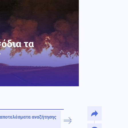
όδια τα
ν
 αποτελέσματα αναζήτησης