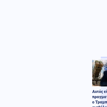
Απ' αλλού το περιμέναμε...;
Έκπληξη στα Βαλκάνια: Η
Αλβανία παρουσίασε τα πρώτα
δικά της στρατιωτικά οχήματα
Κόσμος
07.08.2026 - 17:48
Έξαλλοι επιβάτες τρένου στη
Βρετανία: Ταξίδεψαν 6 ώρες με
χαλασμένες τουαλέτες
Πολιτική
07.08.2026 - 17:46
Με συγκίνηση αποχαιρέτησε
τον ελληνικό λαό ο Ισραηλινός
πρέσβης Noam Katz
Εσωτερική Ασφάλεια
07.08.2026 - 17:42
Φωτιά στην Ερμακιά Κοζάνης -
Συνδράμουν 3 αεροσκάφη
Αυτός ε
Αθλητισμός
07.08.2026 - 17:33
πραγματ
Η ομοσπονδία ποδοσφαίρου της
ο Τραμπ
Αργεντινής στηρίζει τον Τζιάνι
Ινφαντίνο