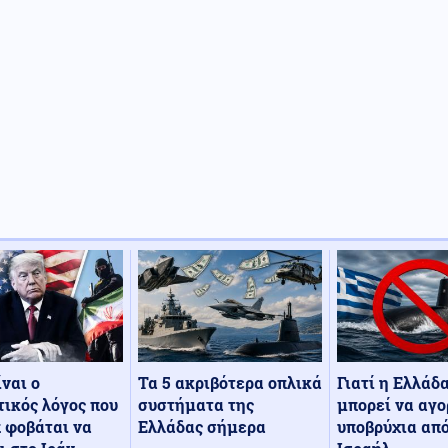
Τα 5 ακριβότερα οπλικά
Γιατί η Ελλάδ
ίναι ο
συστήματα της
μπορεί να αγο
ικός λόγος που
Ελλάδας σήμερα
υποβρύχια από
 φοβάται να