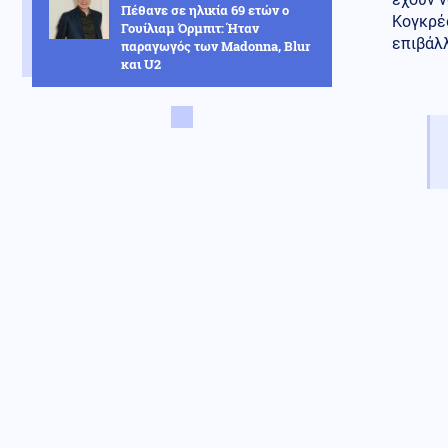
Πέθανε σε ηλικία 69 ετών ο
Κογκρέ
Γουίλιαμ Όρμπιτ: Ήταν
επιβάλλ
παραγωγός των Madonna, Blur
και U2
Αθλητισμός
07.08.2026 - 18:02
Ο Άγγλος επιθετικός Ίβαν Τόνεϊ,
κατηγορείται για επίθεση σε
κλαμπ
ΗΠΑ
07.08.2026 - 17:55
Ραγδαία αύξηση των
αυτοκτονιών Αμερικανών
χάκερ προκάλεσε ανησυχία στο
Πεντάγωνο λόγω του πολέμου
στο Ιράν
Κοινωνία
07.08.2026 - 17:54
Πέθανε η δημοσιογράφος
Χριστίνα Πιτουρά σε ηλικία 64
ετών
Κόσμος
07.08.2026 - 17:53