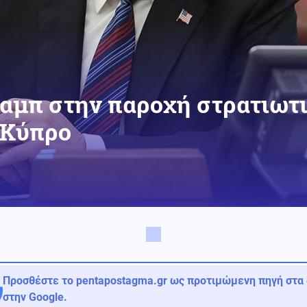
ραμπ στην παροχή στρατιωτ
 Κύπρο
Προσθέστε το pentapostagma.gr ως προτιμώμενη πηγή στα
στην Google.