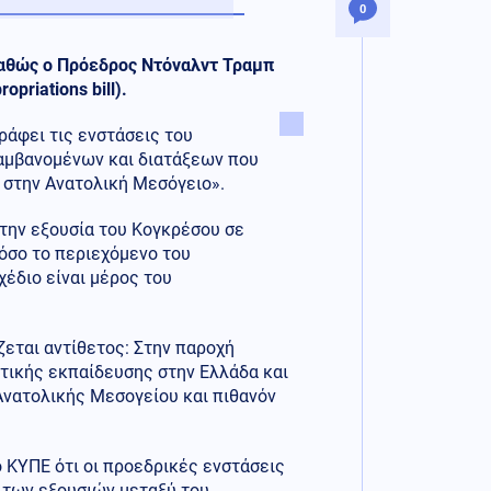
0
καθώς ο Πρόεδρος Ντόναλντ Τραμπ
priations bill).
άφει τις ενστάσεις του
αμβανομένων και διατάξεων που
ς στην Ανατολική Μεσόγειο».
 την εξουσία του Κογκρέσου σε
όσο το περιεχόμενο του
έδιο είναι μέρος του
εται αντίθετος: Στην παροχή
τικής εκπαίδευσης στην Ελλάδα και
Ανατολικής Μεσογείου και πιθανόν
ο ΚΥΠΕ ότι οι προεδρικές ενστάσεις
ς των εξουσιών μεταξύ του