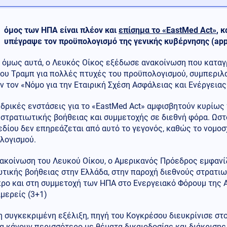
όμος των ΗΠΑ είναι πλέον και
επίσημα το «EastMed Act»
, 
υπέγραψε τον προϋπολογισμό της γενικής κυβέρνησης (appro
 όμως αυτά, ο Λευκός Οίκος εξέδωσε ανακοίνωση που καταγρ
ου Τραμπ για πολλές πτυχές του προϋπολογισμού, συμπεριλ
 τον «Νόμο για την Εταιρική Σχέση Ασφάλειας και Ενέργεια
δρικές ενστάσεις για το «EastMed Act» αμφισβητούν κυρίως
στρατιωτικής βοήθειας και συμμετοχής σε διεθνή φόρα. Ωστ
δίου δεν επηρεάζεται από αυτό το γεγονός, καθώς το νομοσχ
λογισμού.
ακοίνωση του Λευκού Οίκου, ο Αμερικανός Πρόεδρος εμφανίζ
τικής βοήθειας στην Ελλάδα, στην παροχή διεθνούς στρατιω
προ και στη συμμετοχή των ΗΠΑ στο Ενεργειακό Φόρουμ της 
ιμερείς (3+1)
 συγκεκριμένη εξέλιξη, πηγή του Κογκρέσου διευκρίνισε στ
α κάνουν περισσότερο με θέματα δικαιοδοσίας και διάκριση