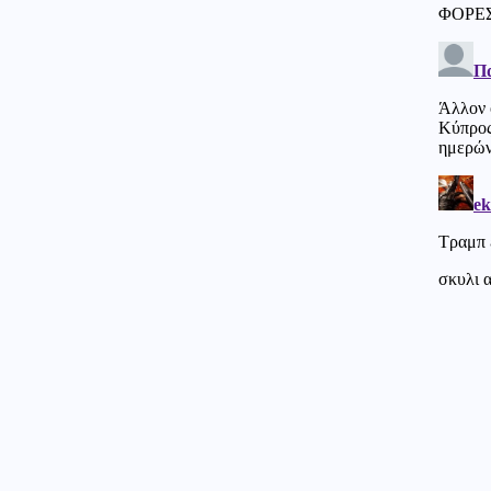
στέγη
ΗΠΑ
07.08.2026 - 17:06
Η Amazon προετοιμάζει τη
συνέχεια του ντοκιμαντέρ για
την Μελάνια Τραμπ
Εσωτερική Ασφάλεια
07.08.2026 - 17:04
Φωτιά στο Μαρκόπουλο
Αττικής
07.08.2026 - 17:00
ΑΔΙΑΝΟΗΤΟ! Τούρκος
αστυνομικός έκανε
παρατήρηση για παρκάρισμα σε
Έλληνα στην Αλεξανδρούπολη