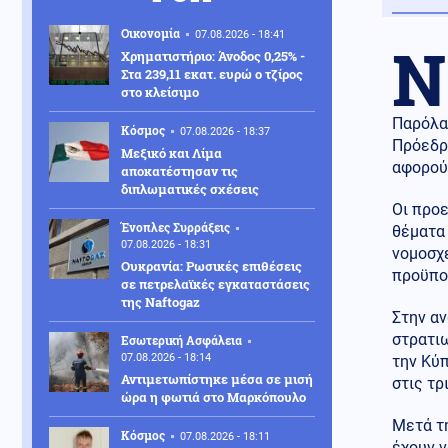
Οικονομία
07.08.2026 - 18:41
Ν
Χρηματιστήριο: Άνοδος 0,25% -
Στα 239,11 εκατ. ευρώ ο τζίρος
στο κλείσιμο
Παρόλα
Κόσμος
07.08.2026 - 18:37
Πρόεδρ
Μεξικό και Λίμα
αφορούν
αποκατέστησαν τις
διπλωματικές σχέσεις
Οι προε
Ένοπλες Συρράξεις
θέματα 
07.08.2026 - 18:31
νομοσχε
Ουκρανία: Ρωσικές επιθέσεις
προϋπο
σε πετρελαϊκές εγκαταστάσεις
της Naftogaz
Στην αν
στρατιω
Εσωτερική Ασφάλεια
07.08.2026 - 18:14
την Κύ
Αντιμετωπίστηκε μέσα σε μισή
στις τρ
ώρα η φωτιά στο Μαρκόπουλο
Μετά τη
Κόσμος
07.08.2026 - 18:11
έχουν ν