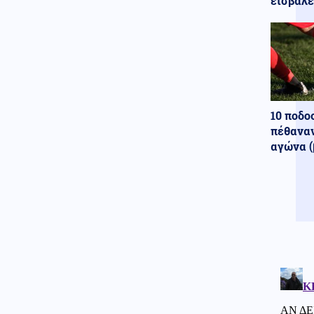
εισβάλε
Κόσμος
07.08.2026 - 17:27
Τουρκία: Η αμυντική
συμφωνία με τη Σαουδική
Αραβία και το Πακιστάν, δεν
στοχεύει κάποια συγκεκριμένη
χώρα
10 ποδο
Κόσμος
07.08.2026 - 17:20
πέθαναν
Τελεσίγραφο της ισπανικής
αγώνα (
κυβέρνησης στην Ιταλία: Άρση
των συνοριακών ελέγχων ή
αντίμετρα
Αθλητισμός
07.08.2026 - 17:17
Στην Ακαδημία ποδοσφαίρου
του Ολυμπιακού ο 20χρονος
γιος του Τζιοβάνι
Κοινωνία
07.08.2026 - 17:11
Πανεπιστήμιο Θεσσαλίας:
Χρηματοδότηση ύψους 2,3
εκατ. ευρώ για τη φοιτητική