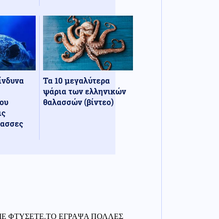
κίνδυνα
Τα 10 μεγαλύτερα
ψάρια των ελληνικών
ου
θαλασσών (βίντεο)
ις
λασσες