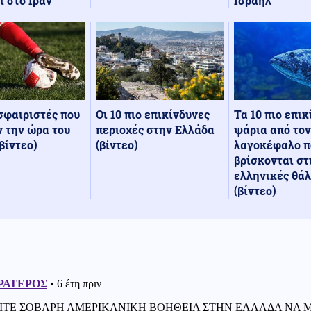
Ισραήλ
ι στο Ιράν
Οι 10 πιο επικίνδυνες
Τα 10 πιο επι
σφαιριστές που
περιοχές στην Ελλάδα
ψάρια από τον
 την ώρα του
(βίντεο)
λαγοκέφαλο π
βίντεο)
βρίσκονται στ
ελληνικές θά
(βίντεο)