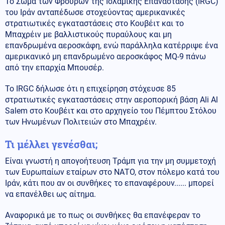
Το Σώμα των Φρουρών της Ισλαμικής Επανάστασης (IRGC)
του Ιράν ανταπέδωσε στοχεύοντας αμερικανικές
στρατιωτικές εγκαταστάσεις στο Κουβέιτ και το
Μπαχρέιν με βαλλιστικούς πυραύλους και μη
επανδρωμένα αεροσκάφη, ενώ παράλληλα κατέρριψε ένα
αμερικανικό μη επανδρωμένο αεροσκάφος MQ-9 πάνω
από την επαρχία Μπουσέρ.
Το IRGC δήλωσε ότι η επιχείρηση στόχευσε 85
στρατιωτικές εγκαταστάσεις στην αεροπορική βάση Ali Al
Salem στο Κουβέιτ και στο αρχηγείο του Πέμπτου Στόλου
των Ηνωμένων Πολιτειών στο Μπαχρέιν.
Τι μέλλει γενέσθαι;
Είναι γνωστή η απογοήτευση Τράμπ για την μη συμμετοχή
των Ευρωπαίων εταίρων στο ΝΑΤΟ, στον πόλεμο κατά του
Ιράν, κάτι που αν οι συνθήκες το επαναφέρουν...... μπορεί
να επανέλθει ως αίτημα.
Αναφορικά με το πως οι συνθήκες θα επανέφεραν το