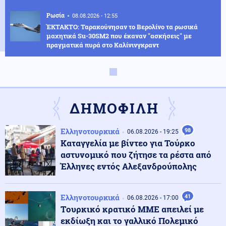
Ρωσία
08.08.2026 - 12:55
ΈΚΤΑΚΤΟ: Ταρακούνησαν το Βερολίνο τα ρωσικά
μαχητικά Su-30SM2 που έκαναν "ασκήσεις" με
πραγματικά πυρά στο Καλίνινγκραντ
ΗΠΑ
08.08.2026 - 12:47
UFO: Το 5ο πακέτο βίντεο και φωτογραφιών από το
Πεντάγωνο – Το «τρίγωνο» και οι «ψυχρές σφαίρες»
ΔΗΜΟΦΙΛΗ
Κοινωνία
08.08.2026 - 12:42
Ελληνοτουρκικά
98
06.08.2026 - 19:25
Αναφορές για σορό στον Λυκαβηττό κοντά στο
Καταγγελία με βίντεο για Τούρκο
εκκλησάκι των Αγίων Ισιδώρων
αστυνομικό που ζήτησε τα ρέστα από
Έλληνες εντός Αλεξανδρούπολης
Περιβάλλον
08.08.2026 - 12:33
Μια σπάνια συνύπαρξη: Κεραυνός πλαγιοκοπεί
Ελληνοτουρκικά
41
ουράνιο τόξο στη Θράκη
06.08.2026 - 17:00
Tουρκικό κρατικό ΜΜΕ απειλεί με
εκδίωξη και το γαλλικό Πολεμικό