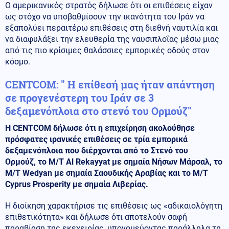
Ο αμερικανικός στρατός δήλωσε ότι οι επιθέσεις είχαν
ως στόχο να υποβαθμίσουν την ικανότητα του Ιράν να
εξαπολύει περαιτέρω επιθέσεις στη διεθνή ναυτιλία και
να διαφυλάξει την ελευθερία της ναυσιπλοΐας μέσω μιας
από τις πιο κρίσιμες θαλάσσιες εμπορικές οδούς στον
κόσμο.
CENTCOM: " Η επίθεσή μας ήταν απάντηση
σε προγενέστερη του Ιράν σε 3
δεξαμενόπλοια στο στενό του Ορμούζ"
Η CENTCOM δήλωσε ότι η επιχείρηση ακολούθησε
πρόσφατες ιρανικές επιθέσεις σε τρία εμπορικά
δεξαμενόπλοια που διέρχονται από το Στενό του
Ορμούζ, το M/T Al Rekayyat με σημαία Νήσων Μάρσαλ, το
M/T Wedyan με σημαία Σαουδικής Αραβίας και το M/T
Cyprus Prosperity με σημαία Λιβερίας.
Η διοίκηση χαρακτήρισε τις επιθέσεις ως «αδικαιολόγητη
επιθετικότητα» και δήλωσε ότι αποτελούν σαφή
παραβίαση της εκεχειρίας, υπονομεύοντας παράλληλα τη