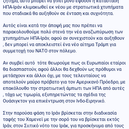
ζήτημα, αυτό μπορεί να γίνει μόνο εφόσον η κατάσταση
ΗΠΑ-Ιράν κλιμακωθεί εκ νέου με στρατιωτικά χτυπήματα
που σταδιακά θα αυξηθούν σε ένταση και συχνότητα.
Αυτός είναι κατά την άποψή μας που πρέπει να
παρακολουθούμε πολύ στενά την νέα αναζωπύρωση των
χτυπημάτων ΗΠΑ-Ιράν, αφού αν συνεχιστούν και αυξηθουν
, δεν μπορεί να αποκλειστεί ένα νέο αίτημα Τράμπ για
συμμετοχή του ΝΑΤΟ στον πόλεμο.
Αν συμβεί αυτό τότε θεωρούμε πως οι Ευρωπαίοι εταίροι
θα διασπαστούν, αφού άλλοι θα δεχθούν ως πρόθυμοι να
μετάσχουν και άλλοι όχι, με τους τελευταίους να
αποτελούν μαύρο πρόβατο για τον Αμερικανό Πρόεδρο, με
επακόλουθο την στρατιωτική άμπωτι των ΗΠΑ από αυτές
, τάχα ως τιμωρία, εξυπηρετώντας τα σχέδια της
Ουάσιγκτον για επικέντρωση στον Ινδο-Ειρηνικό.
Στην παρούσα φάση το Ιράν βρίσκεται στην διαδικασία
ταφής του Χαμενεϊ με την σορό του να βρίσκεται εκτός
Ιράν, στον Σιιτικό νότο του Ιράκ, για προσκήνυμα από τους