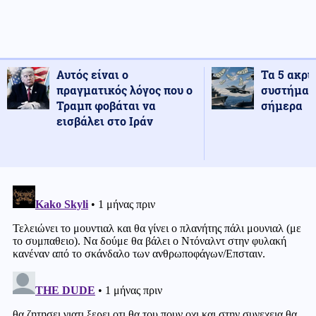
Αυτός είναι ο
Τα 5 ακρι
πραγματικός λόγος που ο
συστήματ
Τραμπ φοβάται να
σήμερα
εισβάλει στο Ιράν