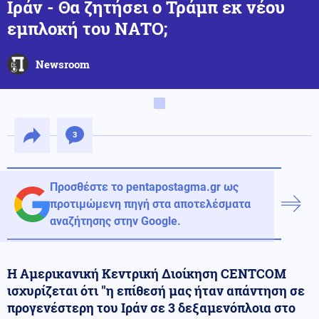
Ιράν - Θα ζητήσει ο Τράμπ εκ νέου
εμπλοκή του ΝΑΤΟ;
Newsroom
3
Προσθέστε το pentapostagma.gr ως
προτιμώμενη πηγή στα αποτελέσματα
αναζήτησης στην Google.
Η Αμερικανική Κεντρική Διοίκηση CENTCOM
ισχυρίζεται ότι "η επίθεσή μας ήταν απάντηση σε
προγενέστερη του Ιράν σε 3 δεξαμενόπλοια στο