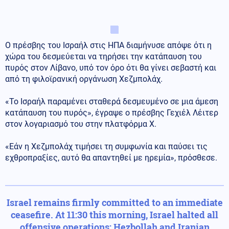
Ο πρέσβης του Ισραήλ στις ΗΠΑ διαμήνυσε απόψε ότι η
χώρα του δεσμεύεται να τηρήσει την κατάπαυση του
πυρός στον Λίβανο, υπό τον όρο ότι θα γίνει σεβαστή και
από τη φιλοϊρανική οργάνωση Χεζμπολάχ.
«Το Ισραήλ παραμένει σταθερά δεσμευμένο σε μια άμεση
κατάπαυση του πυρός», έγραψε ο πρέσβης Γεχιέλ Λέιτερ
στον λογαριασμό του στην πλατφόρμα Χ.
«Εάν η Χεζμπολάχ τιμήσει τη συμφωνία και παύσει τις
εχθροπραξίες, αυτό θα απαντηθεί με ηρεμία», πρόσθεσε.
Israel remains firmly committed to an immediate
ceasefire. At 11:30 this morning, Israel halted all
offensive operations; Hezbollah and Iranian