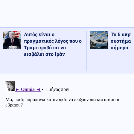
Αυτός είναι ο
Τα 5 ακρι
πραγματικός λόγος που ο
συστήματ
Τραμπ φοβάται να
σήμερα
εισβάλει στο Ιράν