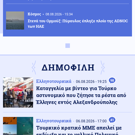
Κόσμος
08.08.2026 - 15:34
Στενά του Ορμούζ: Πύραυλος έπληξε πλοίο της ADNOC
των ΗΑΕ
Κοινωνία
08.08.2026 - 15:25
Λευκάδα: Συνελήφθη 58χρονος για ενδοοικογενειακή
βία
ΔΗΜΟΦΙΛΗ
Κοινωνία
08.08.2026 - 15:21
Ελληνοτουρκικά
98
06.08.2026 - 19:25
Λυκαβηττός: Σε 57χρονη γυναίκα που είχε εξαφανιστεί
Καταγγελία με βίντεο για Τούρκο
ανήκει η σορός
αστυνομικό που ζήτησε τα ρέστα από
Έλληνες εντός Αλεξανδρούπολης
Κοινωνία
08.08.2026 - 15:10
Πυροσβεστική: Πολύ υψηλός κίνδυνος αύριο για
Ελληνοτουρκικά
41
Αττική και άλλες 15 περιοχές
06.08.2026 - 17:00
Tουρκικό κρατικό ΜΜΕ απειλεί με
εκδίωξη και το γαλλικό Πολεμικό