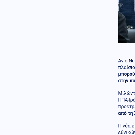
Στο φουλ η έξοδος των
εκδρομέων: Το αδιαχώρητο σε
λιμάνια και σταθμούς
Κοινωνία
07.08.2026 - 16:30
ΥΠΑΑΤ: Επιπλέον 12,5 εκατ.
ευρώ στις Περιφέρειες για την
ενίσχυση της βιοασφάλειας
ΗΠΑ
07.08.2026 - 16:28
Ξεμένουν και από σύγχρονα
Αν ο Νε
υποβρύχια οι ΗΠΑ μετά την
πλαίσιο
απόσυρση του κλάσης Los
μπορούσ
Angeles υποβρυχίου USS San
στην πο
Juan
Μιλώντα
Κόσμος
07.08.2026 - 16:15
ΗΠΑ-Ιρά
Συναγερμός στις αμερικανικές
μυστικές υπηρεσίες: Πιθανό
προέτρε
περιορισμένο πλήγμα της
από τη
Μόσχας σε μέλος του ΝΑΤΟ
Η νέα 
Ρωσία
07.08.2026 - 16:01
εθνικών