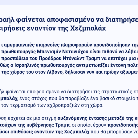
σραήλ φαίνεται αποφασισμένο να διατηρήσε
ειρήσεις εναντίον της Χεζμπολάχ
ι αμερικανικές υπηρεσίες πληροφοριών προειδοποίησαν την
πρωθυπουργός Μπενιαμίν Νετανιάχου είναι πιθανό να λάβε
προσπάθεια του Προέδρου Ντόναλντ Τραμπ να επιτύχει μια 
αθώς ο Ισραηλινός πρωθυπουργός αντιμετωπίζει έντονη πολιτ
 της χώρας του στον Λίβανο, δήλωσαν νυν και πρώην αξιωμα
ήλ φαίνεται αποφασισμένο να διατηρήσει τις στρατιωτικές ε
ζμπολάχ
, ένας στόχος που θα παραβίαζε ένα βασικό στοιχεί
 τον τερματισμό των εχθροπραξιών στη χώρα.
ση έρχεται σε μια στιγμή
αυξανόμενης έντασης μεταξύ της κ
τούχων της κυβέρνησης Τραμπ
, οι οποίοι έχουν
προειδοποιήσ
ύσει επιθέσεις εναντίον της Χεζμπολάχ
που θα μπορούσαν να