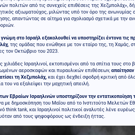
ινών πολιτών από τις συνεχείς επιθέσεις της Χεζμπολάχ», 
ητικός αξιωματούχος, μιλώντας υπό τον όρο της ανωνυμίας
ησης, απαντώντας σε αίτημα για σχολιασμό σχετικά με την 
οριών.
 γνώμη στο Ισραήλ εξακολουθεί να υποστηρίζει έντονα τις π
λάχ
, της ομάδας που ενώθηκε με τον εταίρο της, τη Χαμάς, σ
ες τον Οκτώβριο του 2023.
 χιλιάδες Ισραηλινοί, εκτοπισμένοι από τα σπίτια τους στο
ωμένων αεροσκαφών και πυραυλικών επιθέσεων,
απαίτησαν
ατίσει τη Χεζμπολάχ,
και έχει δεχθεί σφοδρή κριτική από όλ
α του να εξαλείψει την μαχητική απειλή.
 των Εβραίων Ισραηλινών υποστηρίζουν την εντατικοποίηση 
α με δημοσκόπηση του Μαΐου από το Ινστιτούτο Μελετών Εθ
νό think tank, και Ισραηλινοί πολιτικοί αναλυτές λένε ευρέ
υόταν από τους ψηφοφόρους ως ένδειξη ήττας.