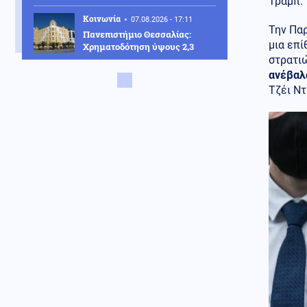
Τραμπ.
Κοινωνία
07.08.2026 - 17:11
Την Πα
Πανεπιστήμιο Θεσσαλίας:
μια επ
Χρηματοδότηση ύψους 2,3
εκατ. ευρώ για τη φοιτητική
στρατιώ
στέγη
ανέβαλα
Τζέι Ντ
ΗΠΑ
07.08.2026 - 17:06
Η Amazon προετοιμάζει τη
συνέχεια του ντοκιμαντέρ για
την Μελάνια Τραμπ
Εσωτερική Ασφάλεια
07.08.2026 - 17:04
Φωτιά στο Μαρκόπουλο
Αττικής
Κοινωνία
07.08.2026 - 16:52
Φωτιά στο Μονοπήγαδο
Θεσσαλονίκης - Επιχειρούν 6
εναέρια
Κοινωνία
07.08.2026 - 16:36