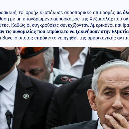
ρασκευή, το Ισραήλ εξαπέλυσε αεροπορικές επιδρομές
σε όλ
ίθεση με μη επανδρωμένο αεροσκάφος της Χεζμπολάχ που σκ
τες. Καθώς οι συγκρούσεις συνεχίζονταν, Αμερικανοί και Ι
ν τις συνομιλίες που επρόκειτο να ξεκινήσουν στην Ελβετί
ι Βανς, ο οποίος επρόκειτο να ηγηθεί της αμερικανικής αντι