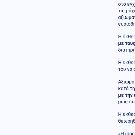
Πράσινο φως από τον Πούτιν
στο εγχ
για την πώληση του κρατικού
τις μάχ
30,4% στο μεγαλύτερο
αεροδρόμιο της Μόσχας
αξιωματ
ευαισθη
Κοινωνία
07.08.2026 - 15:56
Η διάσωση Ιταλίδας
Η έκθε
τουρίστριας στη Σαμοθράκη
με του
από 21χρονο ναυαγοσώστη:
διατηρή
«Την έβγαλαν στη στεριά σε
ημιλιπόθυμη κατάσταση»
Η έκθεσ
Κοινωνία
07.08.2026 - 15:29
του να
11 μήνες με αναστολή στον
55χρονο που έκρυψε τη σορό
Αξιωματ
του πατέρα του σε καταψύκτη
κατά τη
– Αφέθηκε ελεύθερος
με την
μιας πα
Κοινωνία
07.08.2026 - 15:24
Νέο αεροδρόμιο Καστελλίου:
Η έκθε
Συμφωνία 105,2 εκατ. ευρώ για
τον αεροναυτιλιακό εξοπλισμό
θεωρηθ
Κόσμος
07.08.2026 - 15:12
«Η ισρα