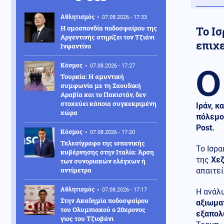
Αθλητισμός
07.08.2026 - 17:33
Η ομοσπονδία ποδοσφαίρου της
Το Ι
Αργεντινής στηρίζει τον Τζιάνι
επιχ
Ινφαντίνο
Ο
Κόσμος
07.08.2026 - 17:27
Τουρκία: Η αμυντική
συμφωνία με τη Σαουδική
Αραβία και το Πακιστάν, δεν
στοχεύει κάποια συγκεκριμένη
Ιράν, κ
χώρα
πόλεμο
Post.
Κόσμος
07.08.2026 - 17:20
Τελεσίγραφο της ισπανικής
Το Ισρα
κυβέρνησης στην Ιταλία: Άρση
της
Χε
των συνοριακών ελέγχων ή
αντίμετρα
απαιτεί
Αθλητισμός
07.08.2026 - 17:17
Η ανάλυ
Στην Ακαδημία ποδοσφαίρου
αξιωμα
του Ολυμπιακού ο 20χρονος
εξαπολ
γιος του Τζιοβάνι