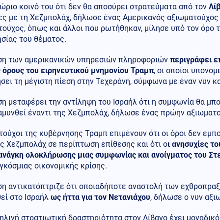
ώριο κοινό του ότι δεν θα αποσύρει στρατεύματα από τον
Λί
ες με τη Χεζμπολάχ, δήλωσε ένας Αμερικανός αξιωματούχος 
ούχος, όπως και άλλοι που ρωτήθηκαν, μίλησε υπό τον όρο 
σίας του θέματος.
ση των αμερικανικών υπηρεσιών πληροφοριών
περιγράφει ε
ς όρους του ειρηνευτικού μνημονίου Τραμπ
, οι οποίοι υπονο
σει τη μέγιστη πίεση στην Τεχεράνη, σύμφωνα με έναν νυν κ
η μεταφέρει την αντίληψη του Ισραήλ ότι η συμφωνία θα μπο
 αμυνθεί έναντι της Χεζμπολάχ, δήλωσε ένας πρώην αξιωματ
ούχοι της κυβέρνησης Τραμπ επιμένουν ότι οι όροι δεν εμπο
ς Χεζμπολάχ σε περίπτωση επίθεσης και ότι ο
ι ανησυχίες τ
 ανάγκη ολοκλήρωσης μιας συμφωνίας και ανοίγματος του Στ
γκόσμιας οικονομικής κρίσης.
ση αντικατόπτριζε ότι οποιαδήποτε αναστολή των εχθροπραξ
εί στο Ισραήλ
ως ήττα για τον Νετανιάχου
, δήλωσε ο νυν αξι
ηλινή στρατιωτική δραστηριότητα στον Λίβανο έχει μοναδικ