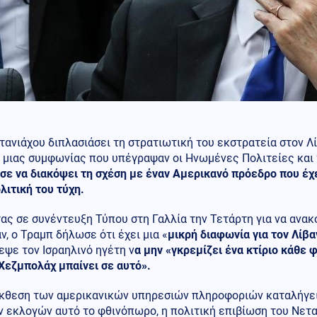
τανιάχου διπλασιάσει τη στρατιωτική του εκστρατεία στον Λί
 μιας συμφωνίας που υπέγραψαν οι Ηνωμένες Πολιτείες και 
ε να διακόψει τη σχέση με έναν Αμερικανό πρόεδρο που έχε
λιτική του τύχη.
ς σε συνέντευξη Τύπου στη Γαλλία την Τετάρτη για να ανακ
ν, ο Τραμπ δήλωσε ότι έχει μια «
μικρή διαφωνία για τον Λίβα
ψε τον Ισραηλινό ηγέτη ν
α μην «γκρεμίζει ένα κτίριο κάθε
 Χεζμπολάχ
μπαίνει σε αυτό
».
έκθεση των αμερικανικών υπηρεσιών πληροφοριών καταλήγει
 εκλογών αυτό το φθινόπωρο, η πολιτική επιβίωση του Νεταν