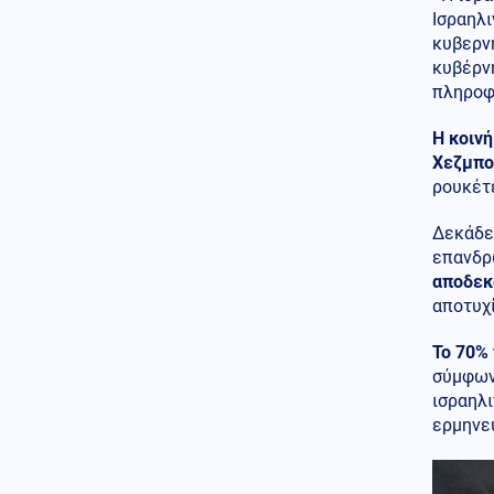
Υπογραφή κοινής αμυντικής
Ισραηλ
συμφωνίας από Σαουδική
κυβερν
Αραβία, Τουρκία και Πακιστάν
κυβέρν
πληροφ
07.08.2026 - 15:08
ΞΕΠΕΣΜΟΣ ΣΤΗΝ
ΑΛΕΞΑΝΔΡΟΥΠΟΛΗ! Τούρκοι
Η κοινή
αστυνομικοί κάνουν
Χεζμπο
τσαμπουκά σε Έλληνες πολίτες
ρουκέτ
Κοινωνία
07.08.2026 - 14:52
Δεκάδες
«Άλμα» 26,3% στις εξαγωγές
επανδρ
τον Ιούνιο – Μειώθηκε το
αποδεκ
εμπορικό έλλειμμα
αποτυχί
Κοινωνία
07.08.2026 - 14:52
Σέρρες: Μητέρα και γιος
Το 70%
πήγαιναν μαζί στο μεροκάματο
σύμφων
(βίντεο)
ισραηλι
ερμηνε