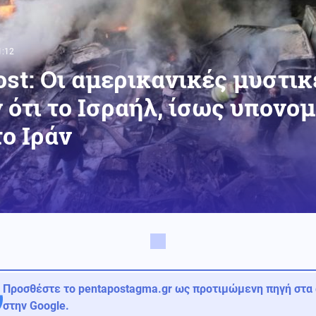
1:12
st: Οι αμερικανικές μυστικ
 ότι το Ισραήλ, ίσως υπονομ
ο Ιράν
Προσθέστε το pentapostagma.gr ως προτιμώμενη πηγή στα
στην Google.