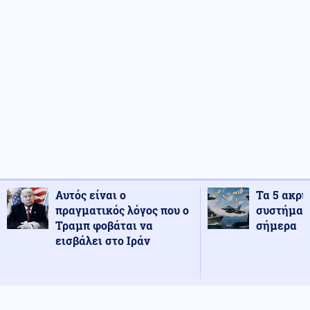
Αυτός είναι ο
Τα 5 ακρι
πραγματικός λόγος που ο
συστήματ
Τραμπ φοβάται να
σήμερα
εισβάλει στο Ιράν