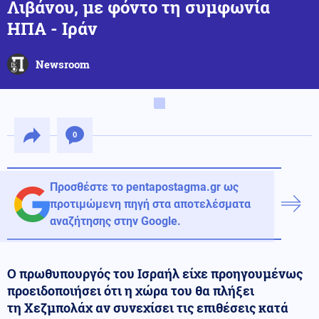
Λιβάνου, με φόντο τη συμφωνία
ΗΠΑ - Ιράν
Newsroom
0
Προσθέστε το pentapostagma.gr ως
προτιμώμενη πηγή στα αποτελέσματα
αναζήτησης στην Google.
Ο πρωθυπουργός του Ισραήλ είχε προηγουμένως
προειδοποιήσει ότι η χώρα του θα πλήξει
τη Χεζμπολάχ αν συνεχίσει τις επιθέσεις κατά