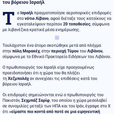
του βόρειου Ισραήλ
Τ
ο
Ισραήλ
πραγματοποίησε αεροπορικές επιδρομές
στο
νότιο Λίβανο
, αφού διέταξε τους κατοίκους να
εγκαταλείψουν περίπου
20 τοποθεσίες
, σύμφωνα
με λιβανέζικα κρατικά μέσα ενημέρωσης.
Τουλάχιστον ένα άτομο σκοτώθηκε μετά από πλήγμα
στην
πόλη Μαρακέχ
, στην
περιοχή Τύρου
του
Λιβάνου
,
σύμφωνα με το Εθνικό Πρακτορείο Ειδήσεων του Λιβάνου.
Ο πρωθυπουργός του Ισραήλ είχε προηγουμένως
προειδοποιήσει ότι η χώρα του θα πλήξει
τη
Χεζμπολάχ
αν συνεχίσει τις επιθέσεις κατά του
βόρειου Ισραήλ.
Οι επιδρομές σημειώνονται ενώ ο πρωθυπουργός του
Πακιστάν,
Σεχμπάζ Σαρίφ
, του οποίου η χώρα μεσολαβεί
σε συνομιλίες μεταξύ των ΗΠΑ και του Ιράν, έγραψε στο X
ότι
«είμαστε πιο κοντά από ποτέ σε μια ειρηνευτική