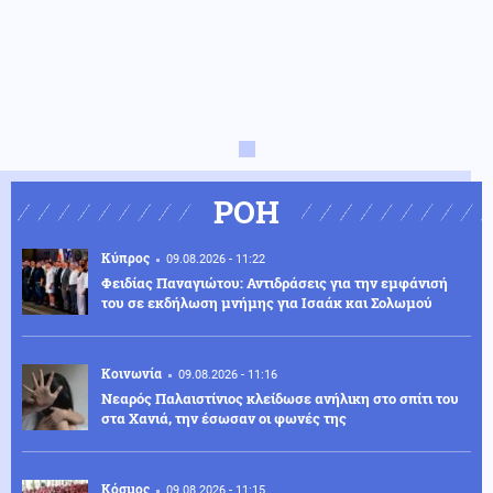
ΡΟΗ
Κύπρος
09.08.2026 - 11:22
Φειδίας Παναγιώτου: Αντιδράσεις για την εμφάνισή
του σε εκδήλωση μνήμης για Ισαάκ και Σολωμού
Κοινωνία
09.08.2026 - 11:16
Νεαρός Παλαιστίνιος κλείδωσε ανήλικη στο σπίτι του
στα Χανιά, την έσωσαν οι φωνές της
Κόσμος
09.08.2026 - 11:15