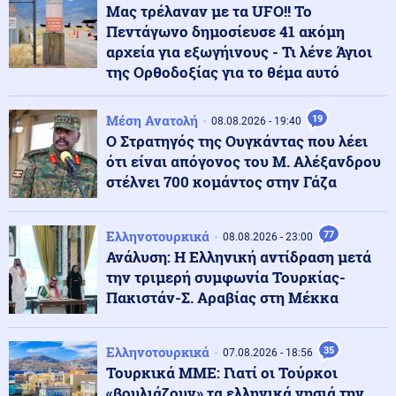
Καρπάθου λόγω πιθανής ύπαρξης πυρομαχικών
Μας τρέλαναν με τα UFO!! Το
Πεντάγωνο δημοσίευσε 41 ακόμη
αρχεία για εξωγήινους - Τι λένε Άγιοι
Κοινωνία
09.08.2026 - 10:52
της Ορθοδοξίας για το θέμα αυτό
Γαλάζιες Σημαίες 2026: Αυτές είναι οι 17 καλύτερες
ακτές στην Αττική
Μέση Ανατολή
19
08.08.2026 - 19:40
Ο Στρατηγός της Ουγκάντας που λέει
Ελληνοτουρκικά
ότι είναι απόγονος του Μ. Αλέξανδρου
09.08.2026 - 10:48
Δεν έχουν σταματημό οι Τούρκοι: Νέες παραβιάσεις
στέλνει 700 κομάντος στην Γάζα
στο FIR Αθηνών
Ελληνοτουρκικά
77
08.08.2026 - 23:00
Κοινωνία
09.08.2026 - 10:45
Ανάλυση: Η Ελληνική αντίδραση μετά
Πινακίδες κυκλοφορίας με λίγα «κλικ»: Τι αλλάζει σε
την τριμερή συμφωνία Τουρκίας-
παραγγελία, πληρωμή και έκδοση
Πακιστάν-Σ. Αραβίας στη Μέκκα
Καιρός
09.08.2026 - 10:38
Ελληνοτουρκικά
35
07.08.2026 - 18:56
Καθηγητής Καρτάλης: Η Ευρώπη θερμαίνεται
Τουρκικά ΜΜΕ: Γιατί οι Τούρκοι
ταχύτερα από άλλες ηπείρους
«βουλιάζουν» τα ελληνικά νησιά την