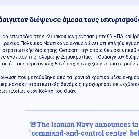
άσιγκτον διέψευσε άμεσα τους ισχυρισμού
έο επεισόδιο στην κλιμακούμενη ένταση μεταξύ ΗΠΑ και Ιρ
ιρανικό Πολεμικό Ναυτικό να ανακοινώνει ότι έπληξε εγκα
στρατιωτικής διοίκησης Centcom, την οποία θεωρεί υπεύθ
ες εναντίον της Ισλαμικής Δημοκρατίας. Η Ουάσιγκτον διέψε
τας ότι οι αμερικανικές δυνάμεις συνεχίζουν να επιχειρούν
οίνωση που μεταδόθηκε από τα ιρανικά κρατικά μέσα ενημέρ
αμερικανικές στρατιωτικές δυνάμεις προχώρησαν σε «εχθρικ
κών πλοίων στον Κόλπο του Ομάν.
🚨The Iranian Navy announces ta
"command-and-control centre" be