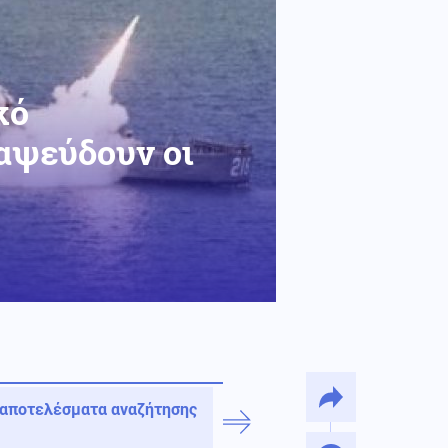
κό
ιαψεύδουν οι
 αποτελέσματα αναζήτησης