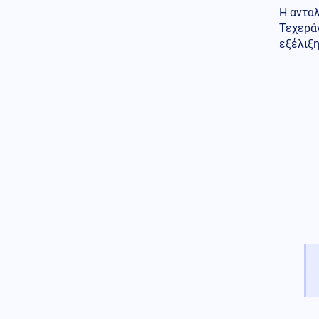
Η ανταλ
Τεχερά
εξέλιξη