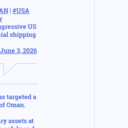
RAN
|
#USA
w
ggressive US
ial shipping
…
June 3, 2026
as targeted a
 of Oman.
ry assets at