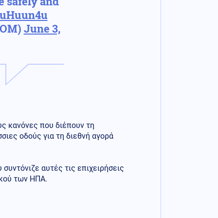
te safely and
huuHuun4u
COM)
June 3,
υς κανόνες που διέπουν τη
σσιες οδούς για τη διεθνή αγορά
 συντόνιζε αυτές τις επιχειρήσεις
ικού των ΗΠΑ.