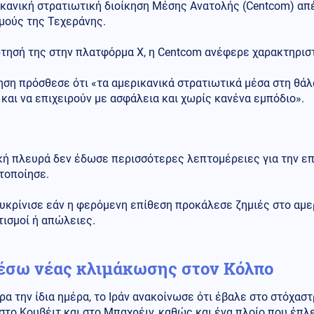
ικανική στρατιωτική διοίκηση Μέσης Ανατολής (Centcom) απ
μούς της Τεχεράνης.
τησή της στην πλατφόρμα Χ, η Centcom ανέφερε χαρακτηριστι
ηση πρόσθεσε ότι «τα αμερικανικά στρατιωτικά μέσα στη θάλ
και να επιχειρούν με ασφάλεια και χωρίς κανένα εμπόδιο».
κή πλευρά δεν έδωσε περισσότερες λεπτομέρειες για την επ
τοποίησε.
υκρίνισε εάν η φερόμενη επίθεση προκάλεσε ζημιές στο αμε
ισμοί ή απώλειες.
έσω νέας κλιμάκωσης στον Κόλπο
α την ίδια ημέρα, το Ιράν ανακοίνωσε ότι έβαλε στο στόχασ
στο Κουβέιτ και στο Μπαχρέιν, καθώς και ένα πλοίο που έπλ