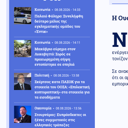
Κοινωνία
08.08.2026 - 14:33
Παλαιό Φάληρο: Συνελήφθη
Η Ου
δεύτερο μέλος της
εγκληματικής ομάδας του
Ν
«Έντικ»
Κοινωνία
08.08.2026 - 14:11
Μακάβριο εύρημα στον
ενέργει
Λυκαβηττό: Σορός σε
τονίζον
προχωρημένη σήψη
εντοπίστηκε σε σπηλιά
Σε ανακ
Πολιτική
08.08.2026 - 13:58
ότι οι 
Σκέρτσος κατα ΠΑΣΟΚ για τα
εμπορι
στοιχεία του ΟΟΣΑ: «Επιλεκτική
κοπτοραπτική» στα στοιχεία για
τα εισοδήματα
Οικονομία
08.08.2026 - 13:56
Στουρνάρας: Ευπρόσδεκτες οι
ξένες συμμετοχές στις
ελληνικές τράπεζες