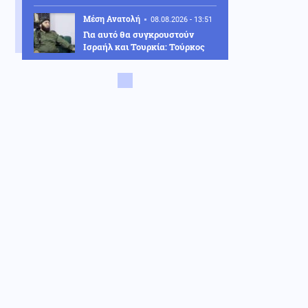
Μέση Ανατολή
08.08.2026 - 13:51
Για αυτό θα συγκρουστούν
Ισραήλ και Τουρκία: Τούρκος
πρώην στρατιωτικός
διορίστηκε ως ο διοικητής της
62ης Μεραρχίας ΠΖ του
συριακού στρατού
Κόσμος
08.08.2026 - 13:42
Ο τυφώνας Dolphin σαρώνει
την Ιαπωνία: Τραυματίες και
δεκάδες χιλιάδες κτίρια χωρίς
ρεύμα (βίντεο)
Κοινωνία
08.08.2026 - 13:31
Κέρκυρα: Απαγορεύτηκε ο
απόπλους πλοίου με 26
επιβάτες λόγω μηχανικής
βλάβης
ΗΠΑ
08.08.2026 - 13:08
Χάντερ Μπάιντεν για Τζο: Ο