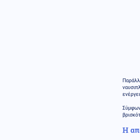
καρκίνος του πατέρα μου έχει
κάνει μετάσταση στα οστά
Κόσμος
08.08.2026 - 13:05
3.400 τόνοι φαρμάκων στα
σκουπίδια σε έναν χρόνο στην
Αγγλία
Τεχνολογία
08.08.2026 - 13:00
Τι φέρνει η επόμενη γενιά
δικτύων - Η δυναμική στην
Ελλάδα και οι προκλήσεις
Κοινωνία
08.08.2026 - 12:57
Παράλλ
Μυστράς: «Δεν ήταν
ναυσιπλ
οικονομικά τα κίνητρα» λέει ο
ενέργει
δικηγόρος του 55χρονου
Σύμφωνα
Ρωσία
08.08.2026 - 12:55
βρισκό
ΈΚΤΑΚΤΟ: Ταρακούνησαν το
Βερολίνο τα ρωσικά μαχητικά
Su-30SM2 που έκαναν
Η απ
"ασκήσεις" με πραγματικά
πυρά στο Καλίνινγκραντ