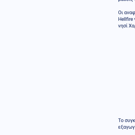
Κοινωνία
08.08.2026 - 12:30
Δολοφονία Βρετανίδας: Από
Οι ανα
χριστιανός εθελοντής
κατηγορούμενος για φόνο –
Hellfir
Εξετάζονται μηνύματα
νησί Χα
Κοινωνία
08.08.2026 - 12:26
Greek Mafia: Στα χέρια της
ΕΛ.ΑΣ. ο «Ηλίας» του «Έντικ», ο
διαβόητος εκτελεστής
Τεχνολογία
08.08.2026 - 12:18
Σήκωσαν την Ελλάδα στην
κορυφή: Θρίαμβος μαθητών
από την Αλεξανδρούπολη στην
παγκόσμια Ρομποτική
Κοινωνία
08.08.2026 - 12:16
Οι μαρτυρίες κατοίκων για τον
δήμαρχο Μάνδρας-Ειδυλλίας:
«Έσωσε το σπίτι μας, ενώ δίπλα
Το συγκ
καιγόταν το δικό του»
εξαγωγ