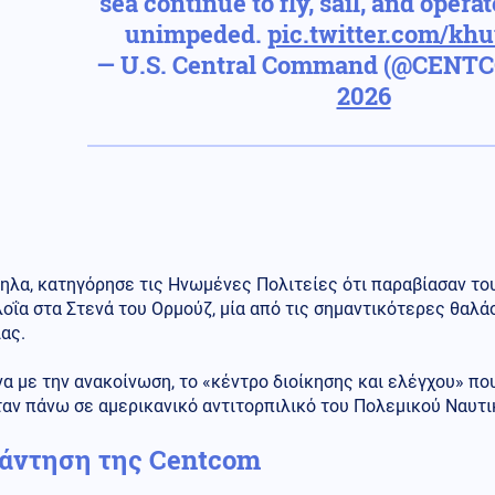
sea continue to fly, sail, and opera
unimpeded.
pic.twitter.com/k
— U.S. Central Command (@CENT
2026
ηλα, κατηγόρησε τις Ηνωμένες Πολιτείες ότι παραβίασαν το
οΐα στα Στενά του Ορμούζ, μία από τις σημαντικότερες θαλά
ας.
 με την ανακοίνωση, το «κέντρο διοίκησης και ελέγχου» που
ταν πάνω σε αμερικανικό αντιτορπιλικό του Πολεμικού Ναυτ
άντηση της Centcom