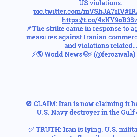
US violations.
pic.twitter.com/mVShJA7rIV
#I
https://t.co/4xKY9oB38
📌The strike came in response to a
measures against Iranian commerc
and violations related
— ⚡️🌎 World News 🌐⚡️ (@ferozwala)
🚫 CLAIM: Iran is now claiming it h
U.S. Navy destroyer in the Gulf
✅ TRUTH: Iran is lying. U.S. milita