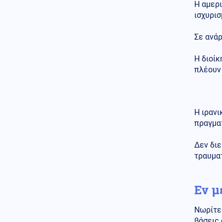
Η αμερ
ισχυρισ
ΗΠΑ
08.08.2026 - 12:47
UFO: Το 5ο πακέτο βίντεο και
φωτογραφιών από το
Σε ανάρ
Πεντάγωνο – Το «τρίγωνο» και
οι «ψυχρές σφαίρες»
Η διοίκ
πλέουν 
Κοινωνία
08.08.2026 - 12:42
Θρίλερ στον Λυκαβηττό:
Βρέθηκε σορός σε σπηλιά
Η ιρανι
Περιβάλλον
08.08.2026 - 12:33
πραγμα
Μια σπάνια συνύπαρξη:
Κεραυνός πλαγιοκοπεί ουράνιο
Δεν διε
τόξο στη Θράκη
τραυματ
Ρωσία
08.08.2026 - 12:31
Μαύρη Θάλασσα: Ρωσικό
drone-καμικάζι βομβάρδισε
Εν μ
φορτηγό πλοίο με όπλα για την
Ουκρανία
Νωρίτερ
βάσεις 