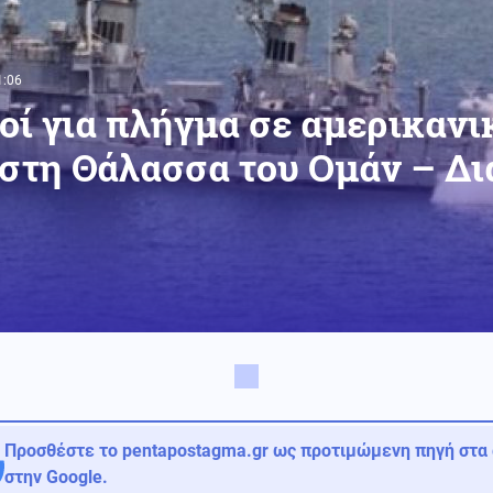
1:06
μοί για πλήγμα σε αμερικανι
 στη Θάλασσα του Ομάν – Δ
Προσθέστε το pentapostagma.gr ως προτιμώμενη πηγή στα
στην Google.