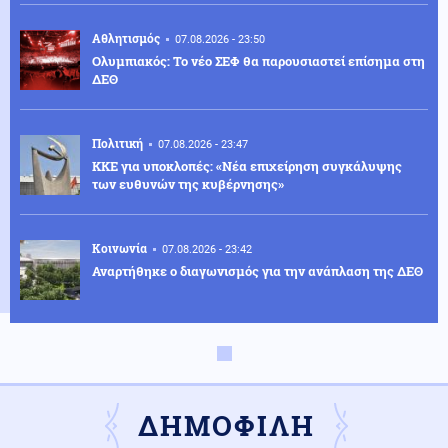
Αθλητισμός
07.08.2026 - 23:50
Ολυμπιακός: Το νέο ΣΕΦ θα παρουσιαστεί επίσημα στη
ΔΕΘ
Πολιτική
07.08.2026 - 23:47
ΚΚΕ για υποκλοπές: «Νέα επιχείρηση συγκάλυψης
των ευθυνών της κυβέρνησης»
Κοινωνία
07.08.2026 - 23:42
Αναρτήθηκε ο διαγωνισμός για την ανάπλαση της ΔΕΘ
Ελληνοτουρκικά
07.08.2026 - 23:33
Νέο «γκριζάρισμα» στο Αιγαίο από την Τουρκία, με
αφορμή το Χωροταξικό του Τουρισμού
ΔΗΜΟΦΙΛΗ