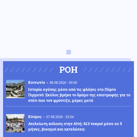
ΡΟΗ
Κοινωνία
08.08.2026 - 00:00
Ιστορία αγάπης μέσα από τις φλόγες στο Πόρτο
Γερμενό: Σκύλος βρήκε το δρόμο της επιστροφής για το
σπίτι που τον φρόντιζε, μέρες μετά
Κόσμος
07.08.2026 - 23:54
Ατελείωτη κόλαση στην Αϊτή: 613 νεκροί μέσα σε 5
μήνες, βιασμοί και εκτελέσεις