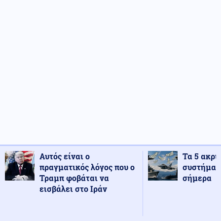
Αυτός είναι ο
Τα 5 ακρι
πραγματικός λόγος που ο
συστήματ
Τραμπ φοβάται να
σήμερα
εισβάλει στο Ιράν