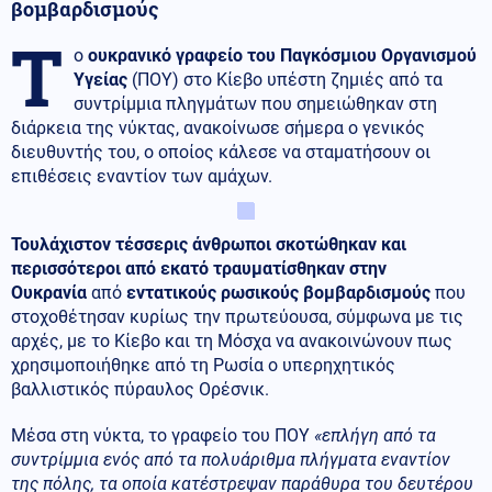
βομβαρδισμούς
Τ
ο
ουκρανικό γραφείο του Παγκόσμιου Οργανισμού
Υγείας
(ΠΟΥ) στο Κίεβο υπέστη ζημιές από τα
συντρίμμια πληγμάτων που σημειώθηκαν στη
διάρκεια της νύκτας, ανακοίνωσε σήμερα ο γενικός
διευθυντής του, ο οποίος κάλεσε να σταματήσουν οι
επιθέσεις εναντίον των αμάχων.
Τουλάχιστον τέσσερις άνθρωποι σκοτώθηκαν και
περισσότεροι από εκατό τραυματίσθηκαν στην
Ουκρανία
από
εντατικούς ρωσικούς βομβαρδισμούς
που
στοχοθέτησαν κυρίως την πρωτεύουσα, σύμφωνα με τις
αρχές, με το Κίεβο και τη Μόσχα να ανακοινώνουν πως
χρησιμοποιήθηκε από τη Ρωσία ο υπερηχητικός
βαλλιστικός πύραυλος Ορέσνικ.
Μέσα στη νύκτα, το γραφείο του ΠΟΥ
«επλήγη από τα
συντρίμμια ενός από τα πολυάριθμα πλήγματα εναντίον
της πόλης, τα οποία κατέστρεψαν παράθυρα του δευτέρου