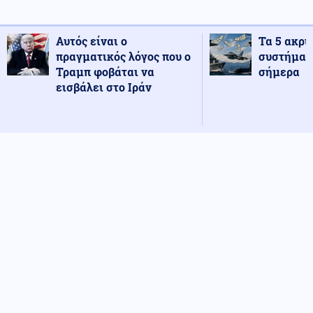
Αυτός είναι ο
Τα 5 ακρι
πραγματικός λόγος που ο
συστήματ
Τραμπ φοβάται να
σήμερα
εισβάλει στο Ιράν