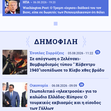
ΗΠΑ
06.08.2026 - 19:20
Washington Post: Ο Τραμπ «έχρισε» διάδοχό του τον
Βανς, είπε σε δωρητές των Ρεπουμπλικανών ότι θέλει
να τον δει πρόεδρο το 2028
Κοινωνία
06.08.2026 - 19:17
Έπεσε η στάθμη του Δούναβη και φάνηκαν τα θεμέλια
ΔΗΜΟΦΙΛΗ
αρχαίας γέφυρας του Μεγάλου Κωνσταντίνου
Ένοπλες Συρράξεις
72
05.08.2026 - 11:22
Ελληνοτουρκικά
06.08.2026 - 19:08
Σε απόγνωση ο Ζελένσκι-
Ανάλυση: Τι δείχνουν οι πρόσφατες στρατιωτικές
Βομβαρδισμός τύπου " Κόβεντρυ
κρίσεις στην Τουρκία υπό τον Ερντογάν για την πορεία
1940"ισοπέδωσε το Κίεβο χθες βράδυ
των Ελληνοτουρκικών σχέσεων;
Κόσμος
06.08.2026 - 18:56
Οικονομία
39
06.08.2026 - 09:09
Σοβαρά επεισόδια στο Νόρφολκ της Βρετανίας, η
Γεωπολιτικό «ηλεκτροσόκ» για το
αστυνομία φυγάδευσε παράνομους μετανάστες από
καλώδιο Ελλάδας-Κύπρου: Ο
κτίριο υπό τις απειλές των κατοίκων (βίντεο)
τουρκικός εκβιασμός και η είσοδος
των Γάλλων