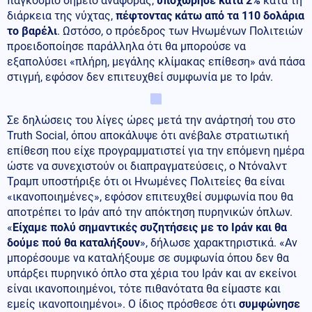
παγκόσμιο σημείο αναφοράς,
υποχώρησε κατά 2%
κατά τη
διάρκεια της νύχτας,
πέφτοντας κάτω από τα 110 δολάρια
το βαρέλι
. Ωστόσο, ο πρόεδρος των Ηνωμένων Πολιτειών
προειδοποίησε παράλληλα ότι θα μπορούσε να
εξαπολύσει «πλήρη, μεγάλης κλίμακας επίθεση» ανά πάσα
στιγμή, εφόσον δεν επιτευχθεί συμφωνία με το Ιράν.
Σε δηλώσεις του λίγες ώρες μετά την ανάρτησή του στο
Truth Social, όπου αποκάλυψε ότι ανέβαλε στρατιωτική
επίθεση που είχε προγραμματιστεί για την επόμενη ημέρα
ώστε να συνεχιστούν οι διαπραγματεύσεις, ο Ντόναλντ
Τραμπ υποστήριξε ότι οι Ηνωμένες Πολιτείες θα είναι
«ικανοποιημένες», εφόσον επιτευχθεί συμφωνία που θα
αποτρέπει το Ιράν από την απόκτηση πυρηνικών όπλων.
«
Είχαμε πολύ σημαντικές συζητήσεις με το Ιράν και θα
δούμε πού θα καταλήξουν
», δήλωσε χαρακτηριστικά. «Αν
μπορέσουμε να καταλήξουμε σε συμφωνία όπου δεν θα
υπάρξει πυρηνικό όπλο στα χέρια του Ιράν και αν εκείνοι
είναι ικανοποιημένοι, τότε πιθανότατα θα είμαστε και
εμείς ικανοποιημένοι». Ο ίδιος πρόσθεσε ότι
συμφώνησε