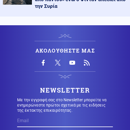
την Συρία
Οικονομία
09.08.2026 - 09:31
Στα 15 δισ. ευρώ ο στόχος για νέα δάνεια το 2026: Η
κερδοφορία των τραπεζών το α΄εξάμηνο
Υγεία
09.08.2026 - 09:26
Σε εγρήγορση οι Αρχές για την έξαρση του ιού του
ΑΚΟΛΟΥΘΗΣΤΕ ΜΑΣ
Δυτικού Νείλου, στο επίκεντρο η Αττική
Μέση Ανατολή
09.08.2026 - 09:25
Θρίλερ στα Στενά του Ορμούζ: Η συμφωνία με το Ομάν
δεν αρκεί – Τι απαιτεί η Τεχεράνη
NEWSLETTER
Με την εγγραφή σας στο Newsletter μπορείτε να
Καιρός
09.08.2026 - 09:24
ενημερώνεστε πρώτοι σχετικά με τις ειδήσεις
Καιρός: Έως 39 βαθμούς σήμερα - Που θα έχει
της έκτακτης επικαιρότητας.
μελτέμια