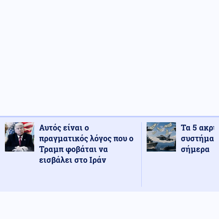
Αυτός είναι ο
Τα 5 ακρι
πραγματικός λόγος που ο
συστήματ
Τραμπ φοβάται να
σήμερα
εισβάλει στο Ιράν