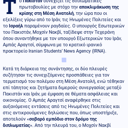
Τ
ο
Πακιστάν
συνεχίζει τις διπλωματικές
πρωτοβουλίες με στόχο την
αποκλιμάκωση της
κρίσης στη Μέση Ανατολή
, την ώρα που οι
εξελίξεις γύρω από το Ιράν, τις Ηνωμένες Πολιτείες και
το
Ισραήλ
παραμένουν ραγδαίες. Ο υπουργός Εσωτερικών
του Πακιστάν, Μοχσίν Νακβί, ταξίδεψε στην Τεχεράνη
όπου συναντήθηκε με τον υπουργό Εξωτερικών του Ιράν,
Αμπάς Αραγτσί, σύμφωνα με το κρατικό ιρανικό
πρακτορείο Iranian Students’ News Agency (IRNA).
Κατά τη διάρκεια της συνάντησης, οι δύο πλευρές
συζήτησαν τις συνεχιζόμενες προσπάθειες για τον
τερματισμό του πολέμου στη Μέση Ανατολή, ενώ τέθηκαν
επί τάπητος και ζητήματα διμερούς συνεργασίας μεταξύ
Πακιστάν και Ιράν, με έμφαση σε θέματα ασφάλειας και
οικονομίας. Ο Αμπάς Αραγτσί αναφέρθηκε στις
αυξανόμενες εντάσεις από τις Ηνωμένες Πολιτείες και
στις αντικρουόμενες δηλώσεις που, όπως υποστήριξε,
αποτελούν «
σοβαρό εμπόδιο στον δρόμο της
διπλωματίας
». Από την πλευρά του, ο Μοχσίν Νακβί