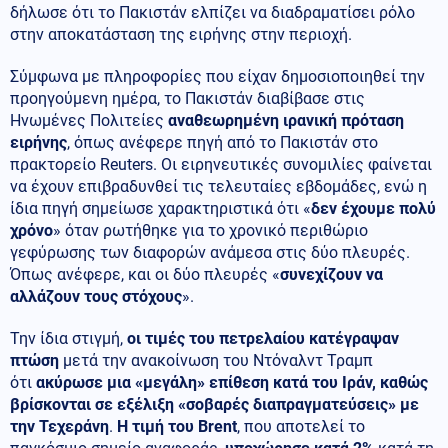
δήλωσε ότι το Πακιστάν ελπίζει να διαδραματίσει ρόλο
στην αποκατάσταση της ειρήνης στην περιοχή.
Σύμφωνα με πληροφορίες που είχαν δημοσιοποιηθεί την
προηγούμενη ημέρα, το Πακιστάν διαβίβασε στις
Ηνωμένες Πολιτείες
αναθεωρημένη ιρανική πρόταση
ειρήνης
, όπως ανέφερε πηγή από το Πακιστάν στο
πρακτορείο Reuters. Οι ειρηνευτικές συνομιλίες φαίνεται
να έχουν επιβραδυνθεί τις τελευταίες εβδομάδες, ενώ η
ίδια πηγή σημείωσε χαρακτηριστικά ότι «
δεν έχουμε πολύ
χρόνο
» όταν ρωτήθηκε για το χρονικό περιθώριο
γεφύρωσης των διαφορών ανάμεσα στις δύο πλευρές.
Όπως ανέφερε, και οι δύο πλευρές «
συνεχίζουν να
αλλάζουν τους στόχους
».
Την ίδια στιγμή,
οι τιμές του πετρελαίου κατέγραψαν
πτώση
μετά την ανακοίνωση του Ντόναλντ Τραμπ
ότι
ακύρωσε μια «μεγάλη» επίθεση κατά του Ιράν, καθώς
βρίσκονται σε εξέλιξη «σοβαρές διαπραγματεύσεις» με
την Τεχεράνη
.
Η τιμή του Brent
, που αποτελεί το