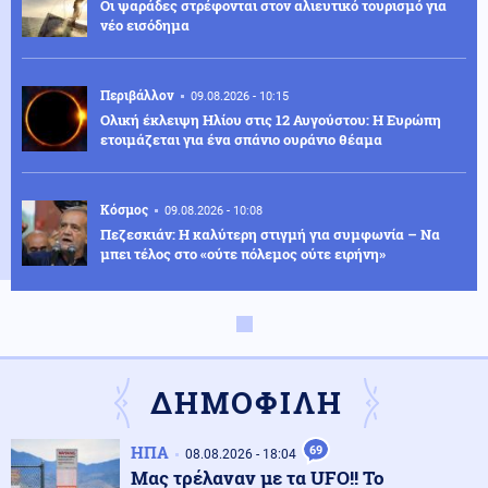
Οι ψαράδες στρέφονται στον αλιευτικό τουρισμό για
νέο εισόδημα
Περιβάλλον
09.08.2026 - 10:15
Ολική έκλειψη Ηλίου στις 12 Αυγούστου: Η Ευρώπη
ετοιμάζεται για ένα σπάνιο ουράνιο θέαμα
Κόσμος
09.08.2026 - 10:08
Πεζεσκιάν: Η καλύτερη στιγμή για συμφωνία – Να
μπει τέλος στο «ούτε πόλεμος ούτε ειρήνη»
Κόσμος
09.08.2026 - 10:00
«Ασπίδα» κατά των drones αναζητεί η Γερμανία, μετά
από το περιστατικό στη Λειψία
ΔΗΜΟΦΙΛΗ
Αθλητισμός
09.08.2026 - 09:55
ΗΠΑ
69
08.08.2026 - 18:04
Παγκόσμιο Κ20: Ασημένιο μετάλλιο για τη Ρούσου στα
Μας τρέλαναν με τα UFO!! Το
800 μέτρα