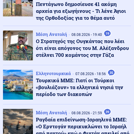
Πεντάγωνο δημοσίευσε 41 ακόμη
αρχεία για εξωγήινους - Τι λένε Άγιοι
της Ορθοδοξίας για το θέμα αυτό
Κοινωνία
09.08.2026 - 09:50
Σχολεία: Τι «φέρνει» το πολλαπλό βιβλίο – Οι
εκκρεμότητες και τα επόμενα βήματα
Μέση Ανατολή
19
08.08.2026 - 19:40
Ο Στρατηγός της Ουγκάντας που λέει
ότι είναι απόγονος του Μ. Αλέξανδρου
ΗΠΑ
09.08.2026 - 09:47
στέλνει 700 κομάντος στην Γάζα
Πυρετός στο αμερικανικό Πεντάγωνο: Πιέσεις για νέα
όπλα - Στερεύουν τα αποθέματα
Ελληνοτουρκικά
35
07.08.2026 - 18:56
Τουρκικά ΜΜΕ: Γιατί οι Τούρκοι
Υγεία
09.08.2026 - 09:41
«βουλιάζουν» τα ελληνικά νησιά την
Ιός Δυτικού Νείλου: Πώς μεταδίδεται, τα συμπτώματα
- Πώς να προστατευθείτε
περίοδο των διακοπών
Κοινωνία
Μέση Ανατολή
39
09.08.2026 - 09:35
08.08.2026 - 21:59
Κλειστό το beach bar στην Πάρο όπου πνίγηκε ο
Ραγδαία επιδείνωση-Ισραηλινά ΜΜΕ:
4χρονος: Το χρονικό της τραγωδίας
«Ο Ερντογάν περικυκλώνει το Ισραήλ
από παντού» ενώ ο Φιντάν απειλεί από