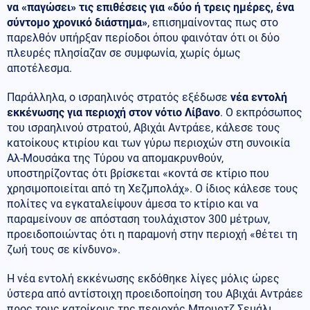
να «παγώσει» τις επιθέσεις για «δύο ή τρεις ημέρες, ένα
σύντομο χρονικό διάστημα»
, επισημαίνοντας πως στο
παρελθόν υπήρξαν περίοδοι όπου φαινόταν ότι οι δύο
πλευρές πλησίαζαν σε συμφωνία, χωρίς όμως
αποτέλεσμα.
Παράλληλα, ο ισραηλινός στρατός εξέδωσε
νέα εντολή
εκκένωσης για περιοχή στον νότιο Λίβανο
. Ο εκπρόσωπος
του ισραηλινού στρατού, Αβιχάι Αντράεε, κάλεσε τους
κατοίκους κτιρίου και των γύρω περιοχών στη συνοικία
Αλ-Μουσάκα της Τύρου να απομακρυνθούν,
υποστηρίζοντας ότι βρίσκεται «κοντά σε κτίριο που
χρησιμοποιείται από τη Χεζμπολάχ». Ο ίδιος κάλεσε τους
πολίτες να εγκαταλείψουν άμεσα το κτίριο και να
παραμείνουν σε απόσταση τουλάχιστον 300 μέτρων,
προειδοποιώντας ότι η παραμονή στην περιοχή «θέτει τη
ζωή τους σε κίνδυνο».
Η νέα εντολή εκκένωσης εκδόθηκε λίγες μόλις ώρες
ύστερα από αντίστοιχη προειδοποίηση του Αβιχάι Αντράεε
προς τους κατοίκους της περιοχής Μπουρτζ Σεμάλι,