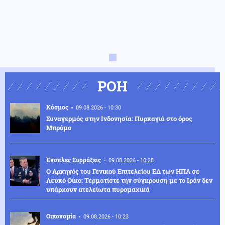
ΡΟΗ
Κόσμος
09.08.2026 - 10:30
Συναγερμός στην Ινδονησία: Πυρκαγιά στο όρος
Μπρόμο
Ένοπλες Συρράξεις
09.08.2026 - 10:28
Ο Αρχηγός του Γενικού Επιτελείου ΕΔ των ΗΠΑ σε
Λευκό Οίκο: Τερματίστε την σύγκρουση με το Ιράν δεν
υπάρχουν ατελείωτα πυρομαχικά
Οικονομία
09.08.2026 - 10:23