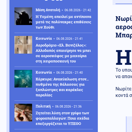
Μέση Ανατολή
06.08.2026 - 21:42
Η Υεμένη απειλεί με αντίποινα
Νωρί
μετά τις πολύνεκρες επιθέσεις
αερο
των Χούθι
Μπαρ
Κοινωνία
06.08.2026 - 21:41
Αεροδρόμιο «Ελ. Βενιζέλος»:
Η
Αλλοδαπός επιχείρησε να μπει
σε αεροσκάφος με μαχαίρια
στη χειραποσκευή του
Το υπου
Κοινωνία
06.08.2026 - 21:40
να απαν
Κέρκυρα: Ανακύκλωση στον…
πυθμένα της θάλασσας για
Νωρίτε
ξαπλώστρες και καρέκλες
παραλίας
κοντά 
Πολιτική
06.08.2026 - 21:36
Ζητείται λύση στον γρίφο των
φοροαπαλλαγών: Ποια σχέδια
επεξεργάζεται το ΥΠΕΘΟ