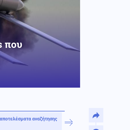
s που
 αποτελέσματα αναζήτησης