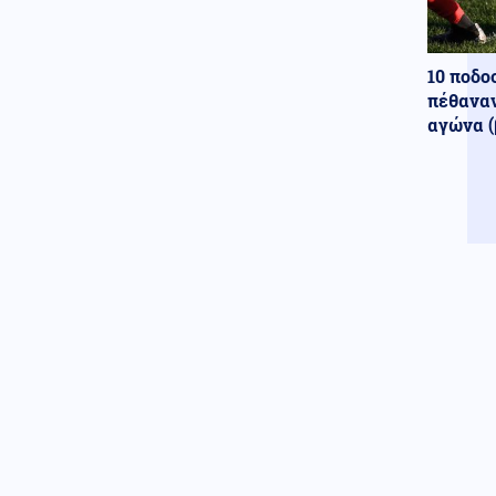
Σίβηρης
Εσωτερική Ασφάλεια
10 ποδο
06.08.2026 - 21:14
Οριοθετήθηκε η φωτιά στην
πέθαναν
Κρήνη Φαρσάλων, ήχησε το 112
αγώνα (
ΗΠΑ
06.08.2026 - 21:11
Στο έλεος των χάκερς μεγάλες
τράπεζες και πολυεθνικές
επιχειρήσεις στις ΗΠΑ,
υποκλέπτουν χιλιάδες
κωδικούς πρόσβασης για λύτρα
Μέση Ανατολή
06.08.2026 - 21:07
Ισραήλ: Ο Νετανιάχου
καρατομεί 2 ανώτατα στελέχη
της Μοσάντ μετά την αποτυχία
ανατροπής του ιρανικού
καθεστώτος
Κόσμος
06.08.2026 - 21:05
Έκρηξη σε λεωφορείο σε πόλη