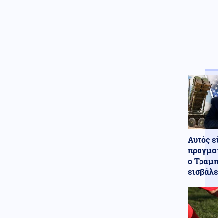
του Μαρόκο σε συνεργασία με
τον Τραμπ
Ελληνοτουρκικά
06.08.2026 - 21:25
Αιγαίο: Εικονική αερομαχία
ανάμεσα σε ελληνικά και
τουρκικά F-16 – Δεκάδες
παραβιάσεις και παραβάσεις
Οικονομία
06.08.2026 - 21:21
Χρηματιστήριο Αθηνών: Ήπια
διόρθωση μετά το ράλι – Σε
υψηλά 11 μηνών η Metlen
Αυτός ε
Κοινωνία
06.08.2026 - 21:17
πραγματ
Συνελήφθησαν ο διευθυντής κι
ο τεχνικός ασφαλείας του
ο Τραμπ
ΔΕΔΔΗΕ στην Άρτα με εντολή
εισβάλε
εισαγγελέα
Κοινωνία
06.08.2026 - 21:16
Χαλκιδική: Νεκρός 69χρονος
λουόμενος στην παραλία της