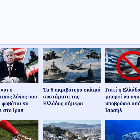
Τα 5 ακριβότερα οπλικά
Γιατί η Ελλάδ
ίναι ο
συστήματα της
μπορεί να αγο
ικός λόγος που
Ελλάδας σήμερα
υποβρύχια από
 φοβάται να
Ισραήλ
ι στο Ιράν