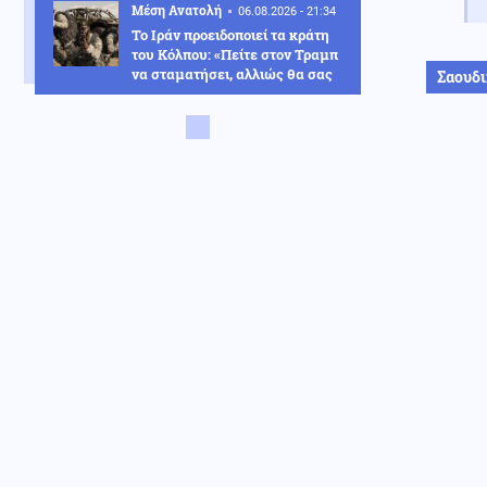
Μέση Ανατολή
06.08.2026 - 21:34
Το Ιράν προειδοποιεί τα κράτη
του Κόλπου: «Πείτε στον Τραμπ
να σταματήσει, αλλιώς θα σας
Σαουδι
πλήξουμε»
Κόσμος
06.08.2026 - 21:32
Γερμανία: Αξιωματούχος
διαψεύδει δημοσιεύματα περί
ύπαρξης πυρομαχικών στο
αεροσκάφος κοντά στο οποίο
βρέθηκε drone
Κοινωνία
06.08.2026 - 21:29
Ιός του Δυτικού Νείλου: 23 νέα
κρούσματα, τα περισσότερα
στην Αττική – 6 θάνατοι μέσα
στο καλοκαίρι
Κόσμος
06.08.2026 - 21:27
Αποδείξεις ότι η εισβολή
μεταναστών στην Ισπανία ήταν
«στημένη» από την κυβέρνηση