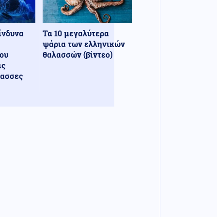
κίνδυνα
Τα 10 μεγαλύτερα
ψάρια των ελληνικών
ου
θαλασσών (βίντεο)
ις
λασσες