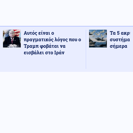
Αυτός είναι ο
Τα 5 ακρι
πραγματικός λόγος που ο
συστήματ
Τραμπ φοβάται να
σήμερα
εισβάλει στο Ιράν