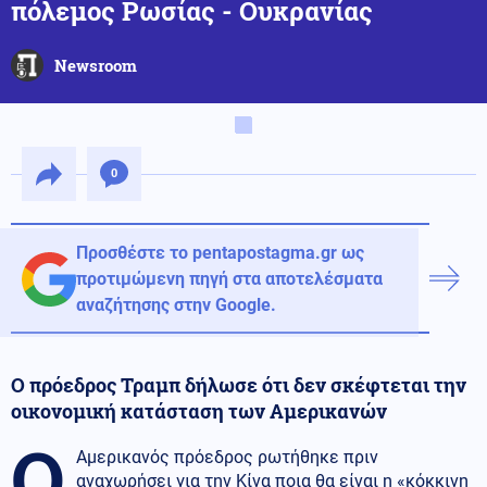
πόλεμος Ρωσίας - Ουκρανίας
Newsroom
0
Προσθέστε το pentapostagma.gr ως
προτιμώμενη πηγή στα αποτελέσματα
αναζήτησης στην Google.
Ο πρόεδρος Τραμπ δήλωσε ότι δεν σκέφτεται την
οικονομική κατάσταση των Αμερικανών
Ο
Αμερικανός πρόεδρος ρωτήθηκε πριν
αναχωρήσει για την Κίνα ποια θα είναι η «κόκκινη