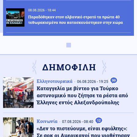
08.08.2026 - 18:44
Παραδόθηκαν στον αλβανικό στρατό τα πρώτα 40
τεθωρακισμένα που κατασκευάστηκαν στην χώρα
Κοινωνία
08.08.2026 - 18:36
Θερινές εκπτώσεις: Αυξημένες οι πιέσεις από το
ηλεκτρονικό εμπόριο
ΔΗΜΟΦΙΛΗ
Κόσμος
08.08.2026 - 18:22
Ελληνοτουρκικά
99
Βουλγαρία: Drone συνετρίβη κοντά σε σταθμό
06.08.2026 - 19:25
συμπίεσης αγωγού φυσικού αερίου
Καταγγελία με βίντεο για Τούρκο
αστυνομικό που ζήτησε τα ρέστα από
Έλληνες εντός Αλεξανδρούπολης
Κοινωνία
08.08.2026 - 18:10
Χαλκιδική: Σοβαρός τραυματισμός μοτοσικλετιστή σε
τροχαίο με ΙΧ
Κοινωνία
12
07.08.2026 - 08:40
«Δεν το πιστεύουμε, είναι εφιάλτης»:
Σε σοκ οι Αμερικανοί που υιοθέτησαν