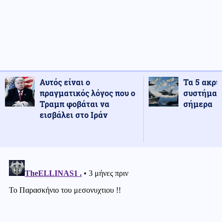
Αυτός είναι ο
Τα 5 ακρι
πραγματικός λόγος που ο
συστήματ
Τραμπ φοβάται να
σήμερα
εισβάλει στο Ιράν