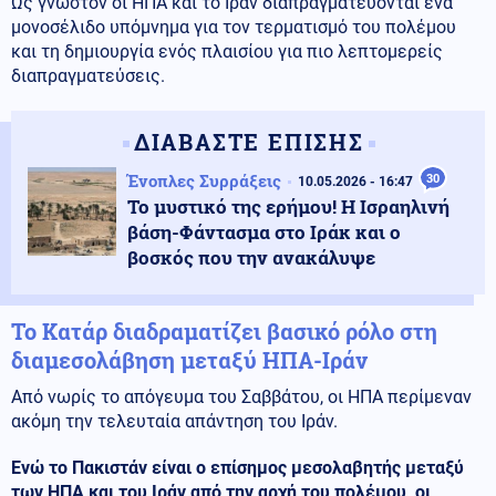
Ως γνωστόν οι ΗΠΑ και το Ιράν διαπραγματεύονται ένα
μονοσέλιδο υπόμνημα για τον τερματισμό του πολέμου
και τη δημιουργία ενός πλαισίου για πιο λεπτομερείς
διαπραγματεύσεις.
ΔΙΑΒΑΣΤΕ ΕΠΙΣΗΣ
Ένοπλες Συρράξεις
30
10.05.2026 - 16:47
Το μυστικό της ερήμου! Η Ισραηλινή
βάση-Φάντασμα στο Ιράκ και ο
βοσκός που την ανακάλυψε
Το Κατάρ διαδραματίζει βασικό ρόλο στη
διαμεσολάβηση μεταξύ ΗΠΑ-Ιράν
Από νωρίς το απόγευμα του Σαββάτου, οι ΗΠΑ περίμεναν
ακόμη την τελευταία απάντηση του Ιράν.
Ενώ το Πακιστάν είναι ο επίσημος μεσολαβητής μεταξύ
των ΗΠΑ και του Ιράν από την αρχή του πολέμου, οι