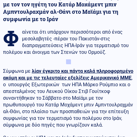
με τον τον ηγέτη του Κατάρ Μοχάμεντ μπιν
Αμπντουλραχμάν αλ-Θάνι στο Μαϊάμι για τη
συμφωνία με το Ιράν
Φ
αίνεται ότι υπάρχουν περισσότεροι από ένας
μεσολαβητές -πέραν του Πακιστάν-στις
διαπραγματεύσεις ΗΠΑ-Ιράν για τερματισμό του
πολέμου και άνοιγμα των Στενών του Ορμούζ.
Σύμφωνα με
λίαν έγκριτο και πάντα καλά πληροφορημένο
ακόμη και με τις τελευταίες εξελίξεις Αμερικανικό ΜΜΕ
,
ο υπουργός Εξωτερικών των ΗΠΑ Μάρκο Ρούμπιο και ο
απεσταλμένος του Λευκού Οίκου Στιβ Γουίτκοφ
συναντήθηκαν το Σάββατο στο Μαϊάμι με τον
πρωθυπουργό του Κατάρ Μοχάμεντ μπιν Αμπντουλραχμάν
αλ-Θάνι, στο πλαίσιο των προσπαθειών για την επίτευξη
συμφωνίας για τον τερματισμό του πολέμου στο Ιράν,
σύμφωνα με δύο πηγές που γνωρίζουν καλά.