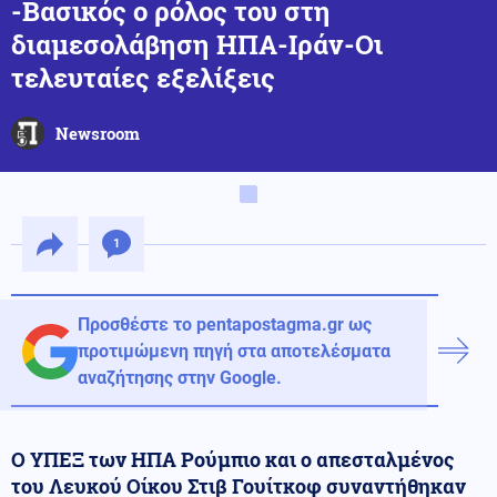
-Βασικός ο ρόλος του στη
διαμεσολάβηση ΗΠΑ-Ιράν-Οι
τελευταίες εξελίξεις
Newsroom
1
Προσθέστε το pentapostagma.gr ως
προτιμώμενη πηγή στα αποτελέσματα
αναζήτησης στην Google.
Ο ΥΠΕΞ των ΗΠΑ Ρούμπιο και ο απεσταλμένος
του Λευκού Οίκου Στιβ Γουίτκοφ συναντήθηκαν