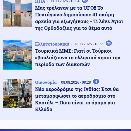
ΗΠΑ
63
08.08.2026 - 18:04
Συγκλονιστικό τροχαίο: Αυτοκίνητο συγκρούστηκε με
Μας τρέλαναν με τα UFO!! Το
μηχανή αστυνομικών της ΔΙΑΣ στο Λαγονήσι
Πεντάγωνο δημοσίευσε 41 ακόμη
αρχεία για εξωγήινους - Τι λένε Άγιοι
της Ορθοδοξίας για το θέμα αυτό
Ένοπλες Συρράξεις
08.08.2026 - 23:06
Καταγγελία για νυχτερινή είσοδο ισραηλινών
στρατευμάτων σε χωριό του Λιβάνου - Τι απαντά το
Ελληνοτουρκικά
35
07.08.2026 - 18:56
Ισραήλ
Τουρκικά ΜΜΕ: Γιατί οι Τούρκοι
«βουλιάζουν» τα ελληνικά νησιά την
Ελληνοτουρκικά
08.08.2026 - 23:00
περίοδο των διακοπών
Ανάλυση: Η Ελληνική αντίδραση μετά την τριμερή
συμφωνία Τουρκίας-Πακιστάν-Σ. Αραβίας στη Μέκκα
Οικονομία
6
08.08.2026 - 08:28
Νέο αεροδρόμιο της Ινδίας: Έτσι θα
Κόσμος
08.08.2026 - 22:53
μεταμορφώσει το αεροδρόμιο στο
Η Τουρκία ζητά "μορατόριουμ" Ρωσίας - Ουκρανίας
Καστέλι – Ποιο είναι το όραμα για
στις επιθέσεις κατά εμπορικών πλοίων στη Μαύρη
Ελλάδα
Θάλασσα
Κόσμος
08.08.2026 - 22:41