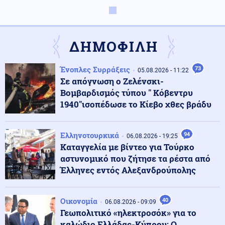
Οικονομία
07.08.2026 - 08:06
Τιμολόγια ρεύματος: Νέα ανοδική τάση λόγω της
αύξησης στη χονδρεμπορική αγορά
ΔΗΜΟΦΙΛΗ
Κόσμος
07.08.2026 - 07:55
Ένοπλες Συρράξεις
73
05.08.2026 - 11:22
Περού: Σάλος με το βίντεο σεξουαλικής επίθεσης σε
Σε απόγνωση ο Ζελένσκι-
26χρονη τραγουδίστρια (βίντεο)
Βομβαρδισμός τύπου " Κόβεντρυ
1940"ισοπέδωσε το Κίεβο χθες βράδυ
Κοινωνία
07.08.2026 - 07:45
Βοιωτία: Προφυλακίστηκαν ο δήμαρχος Στυλίδας και
Ελληνοτουρκικά
94
06.08.2026 - 19:25
δύο ακόμη κατηγορούμενοι για τη φωτιά
Καταγγελία με βίντεο για Τούρκο
αστυνομικό που ζήτησε τα ρέστα από
Έλληνες εντός Αλεξανδρούπολης
Κόσμος
07.08.2026 - 07:45
Ταϊλάνδη: Μαθητής-εκτελεστής άνοιξε πυρ σε σχολείο
και αυτοκτόνησε – Υπάρχουν νεκροί και τραυματίες
Οικονομία
40
06.08.2026 - 09:09
Γεωπολιτικό «ηλεκτροσόκ» για το
καλώδιο Ελλάδας-Κύπρου: Ο
Οικονομία