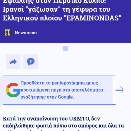
Εφιάλτης στον Περσικό Κόλπο!
Ιρανοί "γάζωσαν" τη γέφυρα του
Ελληνικού πλοίου "EPAMINONDAS"
Newsroom
8
Προσθέστε το pentapostagma.gr ως
προτιμώμενη πηγή στα αποτελέσματα
αναζήτησης στην Google.
Κατά την ανακοίνωση του UKMTO, δεν
εκδηλώθηκε φωτιά πάνω στο σκάφος και όλα τα