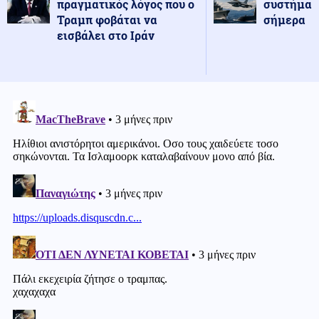
πραγματικός λόγος που ο
συστήματ
Τραμπ φοβάται να
σήμερα
εισβάλει στο Ιράν