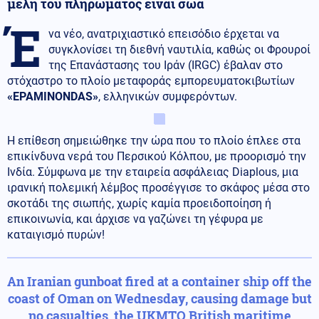
μέλη του πληρώματος είναι σώα
Έ
να νέο, ανατριχιαστικό επεισόδιο έρχεται να
συγκλονίσει τη διεθνή ναυτιλία, καθώς οι Φρουροί
της Επανάστασης του Ιράν (IRGC) έβαλαν στο
στόχαστρο το πλοίο μεταφοράς εμπορευματοκιβωτίων
«EPAMINONDAS»
, ελληνικών συμφερόντων.
Η επίθεση σημειώθηκε την ώρα που το πλοίο έπλεε στα
επικίνδυνα νερά του Περσικού Κόλπου, με προορισμό την
Ινδία. Σύμφωνα με την εταιρεία ασφάλειας Diaplous, μια
ιρανική πολεμική λέμβος προσέγγισε το σκάφος μέσα στο
σκοτάδι της σιωπής, χωρίς καμία προειδοποίηση ή
επικοινωνία, και άρχισε να γαζώνει τη γέφυρα με
καταιγισμό πυρών!
An Iranian gunboat fired at a container ship off the
coast of Oman on Wednesday, causing damage but
no casualties, the UKMTO British maritime