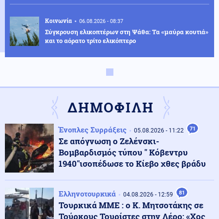
Κοινωνία
06.08.2026 - 08:37
Σύγκρουση ελικοπτέρων στη Ψάθα: Τα «μαύρα κουτιά»
και το αόρατο τρίτο ελικόπτερο
ΗΠΑ
06.08.2026 - 08:37
ΗΠΑ: Έρευνα μετά το περιστατικό με το ελικόπτερο του
Τραμπ και επιβατικό αεροσκάφος
ΔΗΜΟΦΙΛΗ
Κόσμος
06.08.2026 - 08:30
Ένοπλες Συρράξεις
71
05.08.2026 - 11:22
Πετρέλαιο: Το Brent υποχώρησε κάτω από τα 80
Σε απόγνωση ο Ζελένσκι-
δολάρια μετά τη συμφωνία Ιράν – Ομάν
Βομβαρδισμός τύπου " Κόβεντρυ
1940"ισοπέδωσε το Κίεβο χθες βράδυ
Κόσμος
06.08.2026 - 08:17
Πετρελαιοφόρο δεξαμενόπλοιο ανέφερε εκρήξεις στο
Ελληνοτουρκικά
81
στενό του Ορμούζ
04.08.2026 - 12:59
Τουρκικά ΜΜΕ : ο Κ. Μητσοτάκης σε
Τούρκους Τουρίστες στην Λέρο: «Χος