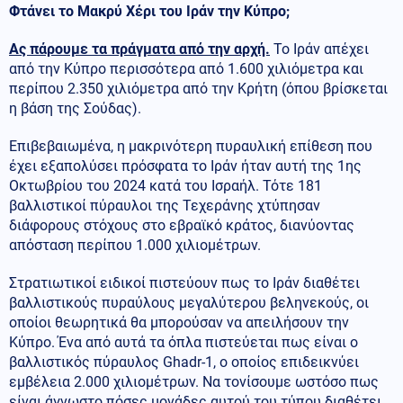
Φτάνει το Μακρύ Χέρι του Ιράν την Κύπρο;
Ας πάρουμε τα πράγματα από την αρχή.
Το Ιράν απέχει
από την Κύπρο περισσότερα από 1.600 χιλιόμετρα και
περίπου 2.350 χιλιόμετρα από την Κρήτη (όπου βρίσκεται
η βάση της Σούδας).
Επιβεβαιωμένα, η μακρινότερη πυραυλική επίθεση που
έχει εξαπολύσει πρόσφατα το Ιράν ήταν αυτή της 1ης
Οκτωβρίου του 2024 κατά του Ισραήλ. Τότε 181
βαλλιστικοί πύραυλοι της Τεχεράνης χτύπησαν
διάφορους στόχους στο εβραϊκό κράτος, διανύοντας
απόσταση περίπου 1.000 χιλιομέτρων.
Στρατιωτικοί ειδικοί πιστεύουν πως το Ιράν διαθέτει
βαλλιστικούς πυραύλους μεγαλύτερου βεληνεκούς, οι
οποίοι θεωρητικά θα μπορούσαν να απειλήσουν την
Κύπρο. Ένα από αυτά τα όπλα πιστεύεται πως είναι ο
βαλλιστικός πύραυλος Ghadr-1, ο οποίος επιδεικνύει
εμβέλεια 2.000 χιλιομέτρων. Να τονίσουμε ωστόσο πως
είναι άγνωστο πόσες μονάδες αυτού του τύπου διαθέτει