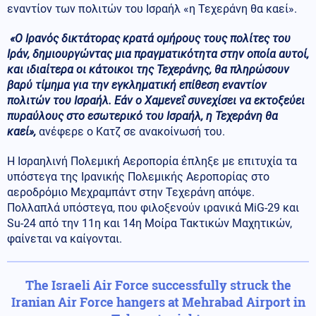
εναντίον των πολιτών του Ισραήλ «η Τεχεράνη θα καεί».
«Ο Ιρανός δικτάτορας κρατά ομήρους τους πολίτες του
Ιράν, δημιουργώντας μια πραγματικότητα στην οποία αυτοί,
και ιδιαίτερα οι κάτοικοι της Τεχεράνης, θα πληρώσουν
βαρύ τίμημα για την εγκληματική επίθεση εναντίον
πολιτών του Ισραήλ. Εάν ο Χαμενεΐ συνεχίσει να εκτοξεύει
πυραύλους στο εσωτερικό του Ισραήλ, η Τεχεράνη θα
καεί»,
ανέφερε ο Κατζ σε ανακοίνωσή του.
Η Ισραηλινή Πολεμική Αεροπορία έπληξε με επιτυχία τα
υπόστεγα της Ιρανικής Πολεμικής Αεροπορίας στο
αεροδρόμιο Μεχραμπάντ στην Τεχεράνη απόψε.
Πολλαπλά υπόστεγα, που φιλοξενούν ιρανικά MiG-29 και
Su-24 από την 11η και 14η Μοίρα Τακτικών Μαχητικών,
φαίνεται να καίγονται.
The Israeli Air Force successfully struck the
Iranian Air Force hangers at Mehrabad Airport in