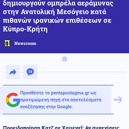
δημιουργούν ομπρέλα αεράμυνας
στην Ανατολική Mεσόγειο κατά
πιθανών ιρανικών επιθέσεων σε
Κύπρο-Κρήτη
Newsroom
14
Προσθέστε το pentapostagma.gr ως
προτιμώμενη πηγή στα αποτελέσματα
αναζήτησης στην Google.
Προειδοποίηση Κατζ σε Χαμενεΐ: Αν συνεχίσεις