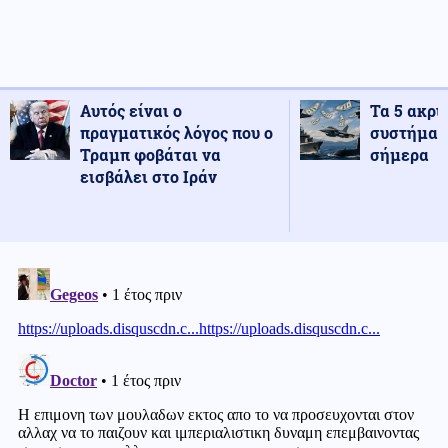
Αυτός είναι ο
Τα 5 ακρι
πραγματικός λόγος που ο
συστήματ
Τραμπ φοβάται να
σήμερα
εισβάλει στο Ιράν