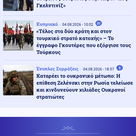
Κοινωνία
Γκελντινίζ»
06.08.2026 - 08:10
Χάρτης πρόβλεψης κινδύνου: Σε πορτοκαλί συναγερμό
σήμερα Αττική, Βοιωτία, Εύβοια
Κυπριακό
31
04.08.2026 - 10:02
«Τέλος στα δύο κράτη και στον
Πολιτική
06.08.2026 - 07:56
τουρκικό στρατό κατοχής» – Το
Το στοίχημα της επόμενης ημέρας στα καμένα και η
έγγραφο Γκουτέρες που εξόργισε τους
μετωπική σύγκρουση κυβέρνησης με αντιπολίτευση
Τούρκους
Κοινωνία
Ένοπλες Συρράξεις
5
06.08.2026 - 07:55
04.08.2026 - 18:57
Μάλια: Ανατροπή στις συνθήκες θανάτου της
Καταρέει το ουκρανικό μέτωπο: Η
Ολλανδής τουρίστριας (βίντεο)
επίθεση Ζελένσκι στην Ρωσία τελείωσε
και κινδυνεύουν χιλιάδες Ουκρανοί
στρατιώτες
Ρωσία
06.08.2026 - 07:47
Εισβολή ακρίδων στη Ρωσία: Κάτοικοι μιλούν για
βιβλικές εικόνες (βίντεο)
ΗΠΑ
06.08.2026 - 07:46