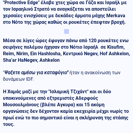
"Protective Edge" έλαβε χτες χώρα σε Γάζα και Ισραήλ με
τον Ισραηλινό Στρατό να αναγκάζεται να αποστείλει
χερσαίες ενισχύσεις με δεκάδες άρματα μάχης Merkava
στο Νότο της χώρας καθώς οι ρουκέτες έπεφταν βροχή.
Μέσα σε λίγες ώρες έφυγαν πάνω από 120 ρουκέτες ενω
σειρήνες πολέμου ήχησαν στο Νότιο Ισραήλ σε Kisufim,
Reim, Nirim, Ein Hashlosha, Κεντρικό Negev, Hof Ashkelon,
Sha'ar HaNegev, Ashkelon
"
Ψαξετε αμέσω για καταφύγιο"
ήταν η ανακοίνωση των
δυνάμεων IDF.
Η Χαμάς μαζί με την "Ισλαμική Τζιχάντ" και οι δύο
υποκινούμενες από εξτρεμιστές Αδερφούς
Μουσουλμάνους (βλέπε Αγκυρα) και 15 ακόμη
οργανώσεις δεν δέχονταν καμία εκεχειρία μέχρι νωρίς το
πρωί ενώ το πιο σημαντικό είναι η σκλήρυνση της στάσης
τους.