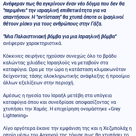
Ανέφεραν πως θα εγκρίνουν έναν νέο δόγμα που δεν θα
"περιμένει" την ισραηλινή επιθετικότητα για να
απαντήσουν. Η "αντίσταση" θα χτυπά όποτε οι Ιραηλινοί
θέτουν ρίσκο για τους ανθρώπους στην Γάζα.
"Μια Παλαιστινιακή βόμβα για μια Ισραηλινή βόμβα"
ανέφεραν χαρακτηριστικά.
Κόκκινες σειρήνες ηχούσαν συνεχώς όλο το βράδυ
καλώντας χιλιάδες Ισραηλούς να μεταβούν στα
καταφύγια. Ωρα με την ώρα η κατάσταση κλιμακωνόταν
δείχνοντας τάσης ολοκληρωτικής ανάφλεξης ή προοίμιο
άλλων εξελίξεων στην περιοχή.
Αμέσως η ηγεσία του Ισραήλ μετέβη στα υπόγεια
καταφύγια όπου και συνεδρίασε αποφασίζοντας να
χτυπήσει την Χαμάς. Η επιχείρηση ονομάστηκε «Grey
Lightening»
Λίγο αργότερα έκανε την εμφάνιση της και η Χεζμπολάχ η
οποία μέσω του Αρχηγού της τόνισε πως θα χτυπήσει το