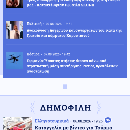
μας - Κατασχέθηκαν 18,6 κιλά SKUNK
Πολιτική
07.08.2026 - 19:51
Ανακοίνωση Αυγερινού και συνεργατών του, κατά της
Γρατσία και κόμματος Καρυστιανού
Κόσμος
07.08.2026 - 19:42
Γερμανία: Ύποπτες πτήσεις drones πάνω από
στρατιωτική βάση συντήρησης Patriot, προκάλεσαν
αναστάτωση
Κοινωνία
07.08.2026 - 19:37
Μαρούσι: Συνελήφθη σε προαύλιο σχολείου 35χρονος
για διακίνηση ναρκωτικών
ΔΗΜΟΦΙΛΗ
Κοινωνία
07.08.2026 - 19:36
Ελληνοτουρκικά
96
06.08.2026 - 19:25
Συνελήφθη ο διευθυντής του ΔΕΔΔΗΕ Άρτας για την
Καταγγελία με βίντεο για Τούρκο
υπόθεση της φωτιάς στο ΚΥΤ Αράχθου