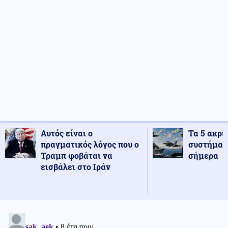
Αυτός είναι ο
Τα 5 ακρι
πραγματικός λόγος που ο
συστήματ
Τραμπ φοβάται να
σήμερα
εισβάλει στο Ιράν