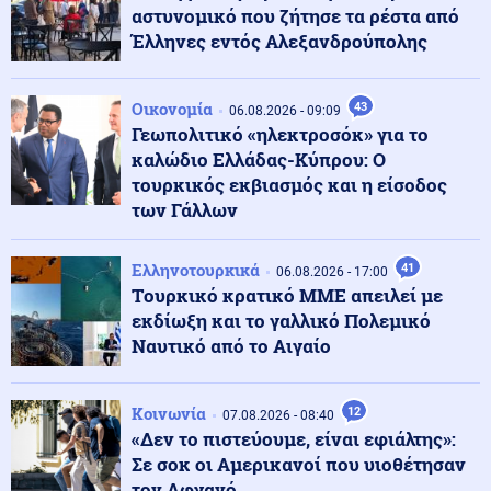
αστυνομικό που ζήτησε τα ρέστα από
Έλληνες εντός Αλεξανδρούπολης
Κόσμος
07.08.2026 - 19:35
Μεγάλη ήττα για τη Meta: Πρόστιμο 567 εκατ.
Οικονομία
43
δολαρίων για την προστασία των παιδιών – Δικαστής
06.08.2026 - 09:09
τη χαρακτήρισε «δημόσιο κίνδυνο»
Γεωπολιτικό «ηλεκτροσόκ» για το
καλώδιο Ελλάδας-Κύπρου: Ο
τουρκικός εκβιασμός και η είσοδος
ΗΠΑ
07.08.2026 - 19:20
των Γάλλων
Από μια κλωστή κρέμεται ο διορισμός του εκλεκτού
του Τραμπ Τοντ Μπλανς, στο υπουργείο Δικαιοσύνης
Ελληνοτουρκικά
41
06.08.2026 - 17:00
Tουρκικό κρατικό ΜΜΕ απειλεί με
07.08.2026 - 19:14
εκδίωξη και το γαλλικό Πολεμικό
Τουρκία: «Δεν θα επιτρέψουμε σε κανένα γαλλικό
Ναυτικό από το Αιγαίο
πλοίο να ποντίσει καλώδιο μεταξύ Ελλάδας-Κύπρου»
Κοινωνία
12
07.08.2026 - 08:40
Κόσμος
07.08.2026 - 19:09
«Δεν το πιστεύουμε, είναι εφιάλτης»:
Η Ιταλία απαντά αρνητικά στο τελεσίγραφο της
Σε σοκ οι Αμερικανοί που υιοθέτησαν
Ισπανία: Έως 15 Αυγούστου οι συνοριακοί έλεγχοι, λέει
η Μελόνι
τον Αφγανό