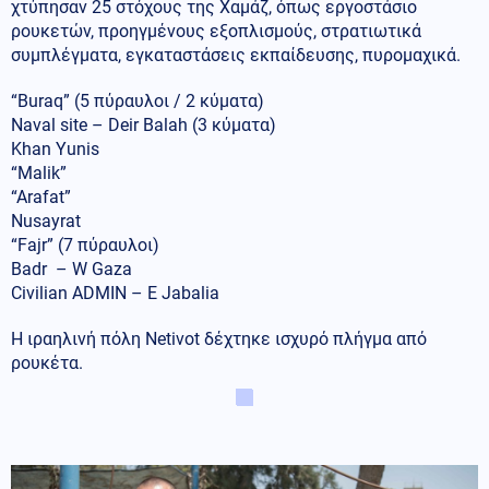
χτύπησαν 25 στόχους της Χαμάζ, όπως εργοστάσιο
ρουκετών, προηγμένους εξοπλισμούς, στρατιωτικά
συμπλέγματα, εγκαταστάσεις εκπαίδευσης, πυρομαχικά.
“Buraq” (5 πύραυλοι / 2 κύματα)
Naval site – Deir Balah (3 κύματα)
Khan Yunis
“Malik”
“Arafat”
Nusayrat
“Fajr” (7 πύραυλοι)
Badr – W Gaza
Civilian ADMIN – E Jabalia
Η ιραηλινή πόλη Netivot δέχτηκε ισχυρό πλήγμα από
ρουκέτα.