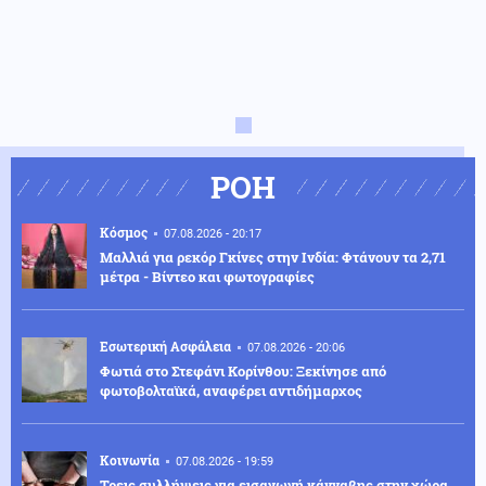
ΡΟΗ
Κόσμος
07.08.2026 - 20:17
Μαλλιά για ρεκόρ Γκίνες στην Ινδία: Φτάνουν τα 2,71
μέτρα - Βίντεο και φωτογραφίες
Εσωτερική Ασφάλεια
07.08.2026 - 20:06
Φωτιά στο Στεφάνι Κορίνθου: Ξεκίνησε από
φωτοβολταϊκά, αναφέρει αντιδήμαρχος
Κοινωνία
07.08.2026 - 19:59
Τρεις συλλήψεις για εισαγωγή κάνναβης στην χώρα