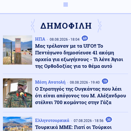
Οικονομία
09.08.2026 - 10:23
Οι ψαράδες στρέφονται στον αλιευτικό τουρισμό για
νέο εισόδημα
ΔΗΜΟΦΙΛΗ
Περιβάλλον
09.08.2026 - 10:15
ΗΠΑ
69
08.08.2026 - 18:04
Ολική έκλειψη Ηλίου στις 12 Αυγούστου: Η Ευρώπη
Μας τρέλαναν με τα UFO!! Το
ετοιμάζεται για ένα σπάνιο ουράνιο θέαμα
Πεντάγωνο δημοσίευσε 41 ακόμη
αρχεία για εξωγήινους - Τι λένε Άγιοι
της Ορθοδοξίας για το θέμα αυτό
Κόσμος
09.08.2026 - 10:08
Πεζεσκιάν: Η καλύτερη στιγμή για συμφωνία – Να
μπει τέλος στο «ούτε πόλεμος ούτε ειρήνη»
Μέση Ανατολή
19
08.08.2026 - 19:40
Ο Στρατηγός της Ουγκάντας που λέει
ότι είναι απόγονος του Μ. Αλέξανδρου
Κόσμος
09.08.2026 - 10:00
στέλνει 700 κομάντος στην Γάζα
«Ασπίδα» κατά των drones αναζητεί η Γερμανία, μετά
από το περιστατικό στη Λειψία
Ελληνοτουρκικά
35
07.08.2026 - 18:56
Τουρκικά ΜΜΕ: Γιατί οι Τούρκοι
Αθλητισμός
09.08.2026 - 09:55