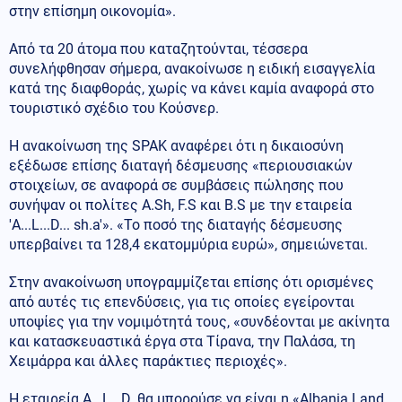
στην επίσημη οικονομία».
Από τα 20 άτομα που καταζητούνται, τέσσερα
συνελήφθησαν σήμερα, ανακοίνωσε η ειδική εισαγγελία
κατά της διαφθοράς, χωρίς να κάνει καμία αναφορά στο
τουριστικό σχέδιο του Κούσνερ.
Η ανακοίνωση της SPAK αναφέρει ότι η δικαιοσύνη
εξέδωσε επίσης διαταγή δέσμευσης «περιουσιακών
στοιχείων, σε αναφορά σε συμβάσεις πώλησης που
συνήψαν οι πολίτες A.Sh, F.S και B.S με την εταιρεία
'A...L...D... sh.a'». «Το ποσό της διαταγής δέσμευσης
υπερβαίνει τα 128,4 εκατομμύρια ευρώ», σημειώνεται.
Στην ανακοίνωση υπογραμμίζεται επίσης ότι ορισμένες
από αυτές τις επενδύσεις, για τις οποίες εγείρονται
υποψίες για την νομιμότητά τους, «συνδέονται με ακίνητα
και κατασκευαστικά έργα στα Τίρανα, την Παλάσα, τη
Χειμάρρα και άλλες παράκτιες περιοχές».
Η εταιρεία A...L...D. θα μπορούσε να είναι η «Albania Land