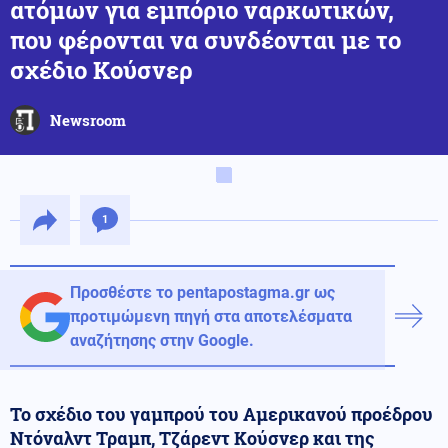
ατόμων για εμπόριο ναρκωτικών,
που φέρονται να συνδέονται με το
σχέδιο Κούσνερ
Newsroom
1
Προσθέστε το pentapostagma.gr ως
προτιμώμενη πηγή στα αποτελέσματα
αναζήτησης στην Google.
Το σχέδιο του γαμπρού του Αμερικανού προέδρου
Ντόναλντ Τραμπ, Τζάρεντ Κούσνερ και της