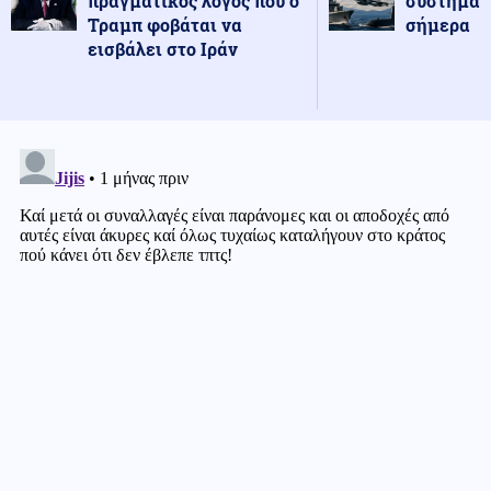
πραγματικός λόγος που ο
συστήματ
Τραμπ φοβάται να
σήμερα
εισβάλει στο Ιράν