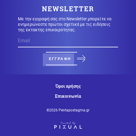
NEWSLETTER
Με την εγγραφή σας στο Newsletter μπορείτε να
Οικονομία
09.08.2026 - 09:31
ενημερώνεστε πρώτοι σχετικά με τις ειδήσεις
Στα 15 δισ. ευρώ ο στόχος για νέα δάνεια το 2026: Η
της έκτακτης επικαιρότητας.
κερδοφορία των τραπεζών το α΄εξάμηνο
Υγεία
09.08.2026 - 09:26
Σε εγρήγορση οι Αρχές για την έξαρση του ιού του
ΕΓΓΡΑΦΗ
Δυτικού Νείλου, στο επίκεντρο η Αττική
Μέση Ανατολή
09.08.2026 - 09:25
Όροι χρήσης
Θρίλερ στα Στενά του Ορμούζ: Η συμφωνία με το Ομάν
δεν αρκεί – Τι απαιτεί η Τεχεράνη
Επικοινωνία
©2026 Pentapostagma.gr
Καιρός
09.08.2026 - 09:24
Καιρός: Έως 39 βαθμούς σήμερα - Που θα έχει
μελτέμια