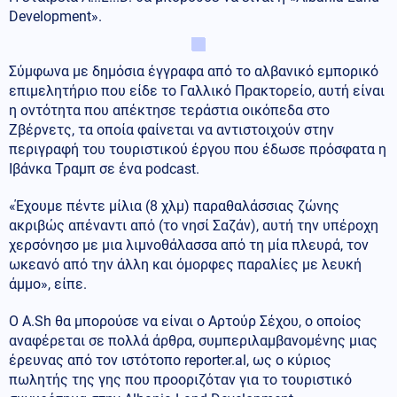
Development».
Σύμφωνα με δημόσια έγγραφα από το αλβανικό εμπορικό
επιμελητήριο που είδε το Γαλλικό Πρακτορείο, αυτή είναι
η οντότητα που απέκτησε τεράστια οικόπεδα στο
Ζβέρνετς, τα οποία φαίνεται να αντιστοιχούν στην
περιγραφή του τουριστικού έργου που έδωσε πρόσφατα η
Ιβάνκα Τραμπ σε ένα podcast.
«Έχουμε πέντε μίλια (8 χλμ) παραθαλάσσιας ζώνης
ακριβώς απέναντι από (το νησί Σαζάν), αυτή την υπέροχη
χερσόνησο με μια λιμνοθάλασσα από τη μία πλευρά, τον
ωκεανό από την άλλη και όμορφες παραλίες με λευκή
άμμο», είπε.
Ο A.Sh θα μπορούσε να είναι ο Αρτούρ Σέχου, ο οποίος
αναφέρεται σε πολλά άρθρα, συμπεριλαμβανομένης μιας
έρευνας από τον ιστότοπο reporter.al, ως ο κύριος
πωλητής της γης που προοριζόταν για το τουριστικό