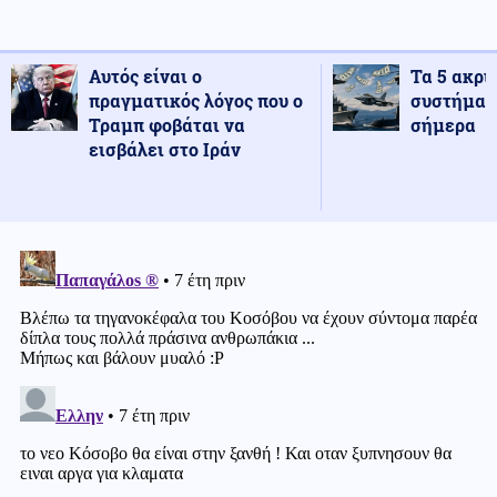
Αυτός είναι ο
Τα 5 ακρι
πραγματικός λόγος που ο
συστήματ
Τραμπ φοβάται να
σήμερα
εισβάλει στο Ιράν