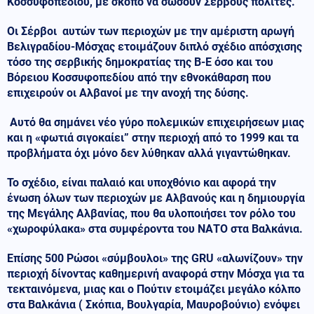
Κοσσυφοπεδίου, με σκοπό να σώσουν Σέρβους πολίτες.
Οι Σέρβοι αυτών των περιοχών με την αμέριστη αρωγή
Βελιγραδίου-Μόσχας ετοιμάζουν διπλό σχέδιο απόσχισης
τόσο της σερβικής δημοκρατίας της Β-Ε όσο και του
Βόρειου Κοσσυφοπεδίου από την εθνοκάθαρση που
επιχειρούν οι Αλβανοί με την ανοχή της δύσης.
Αυτό θα σημάνει νέο γύρο πολεμικών επιχειρήσεων μιας
και η «φωτιά σιγοκαίει” στην περιοχή από το 1999 και τα
προβλήματα όχι μόνο δεν λύθηκαν αλλά γιγαντώθηκαν.
Το σχέδιο, είναι παλαιό και υποχθόνιο και αφορά την
ένωση όλων των περιοχών με Αλβανούς και η δημιουργία
της Μεγάλης Αλβανίας, που θα υλοποιήσει τον ρόλο του
«χωροφύλακα» στα συμφέροντα του ΝΑΤΟ στα Βαλκάνια.
Επίσης 500 Ρώσοι «σύμβουλοι» της GRU «αλωνίζουν» την
περιοχή δίνοντας καθημερινή αναφορά στην Μόσχα για τα
τεκταινόμενα, μιας και ο Πούτιν ετοιμάζει μεγάλο κόλπο
στα Βαλκάνια ( Σκόπια, Βουλγαρία, Μαυροβούνιο) ενόψει