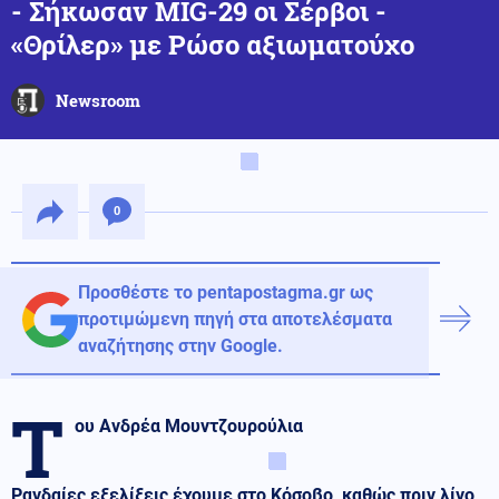
- Σήκωσαν MIG-29 οι Σέρβοι -
«Θρίλερ» με Ρώσο αξιωματούχο
Newsroom
0
Προσθέστε το pentapostagma.gr ως
προτιμώμενη πηγή στα αποτελέσματα
αναζήτησης στην Google.
T
oυ Ανδρέα Μουντζουρούλια
Ραγδαίες εξελίξεις έχουμε στο Κόσοβο, καθώς πριν λίγο