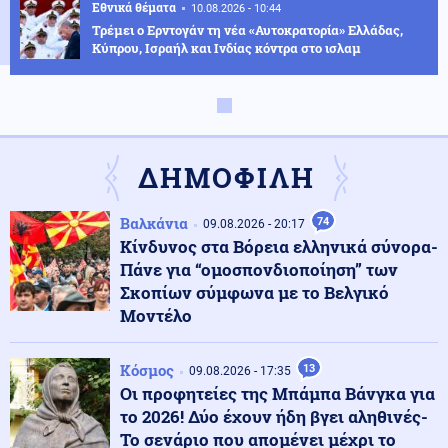
Εθνικά θέματα
10.08.2026 - 10:44
Τρέμει ο Ερντογάν τη νέα «Αυτοκρατορία» Ελλάδας,
Κύπρου, Ισραήλ και Ινδίας κόντρα στο ισλαμ
Πολιτική
10.08.2026 - 10:41
Νίκος Παππάς: Στα 52,5 δισ. ευρώ τα χρέη προς τα
Ασφαλιστικά Ταμεία
ΔΗΜΟΦΙΛΗ
Κόσμος
10.08.2026 - 10:34
Βαλκάνια
74
09.08.2026 - 20:17
Ο Παναμάς ενισχύει την ασφάλεια στα σύνορα με την
Κίνδυνος στα Βόρεια ελληνικά σύνορα-
Κολομβία μετά τις επιθέσεις
Πάνε για “ομοσπονδιοποίηση” των
Σκοπίων σύμφωνα με το Βελγικό
Μοντέλο
Κόσμος
10.08.2026 - 10:30
Η Συρία ανακοίνωσε συμφωνία με τη Μόσχα, για τις
στρατιωτικές της βάσεις
Κόσμος
13
09.08.2026 - 17:35
Οι προφητείες της Μπάμπα Βάνγκα για
το 2026! Δύο έχουν ήδη βγει αληθινές-
Αθλητισμός
10.08.2026 - 10:21
Το σενάριο που απομένει μέχρι το