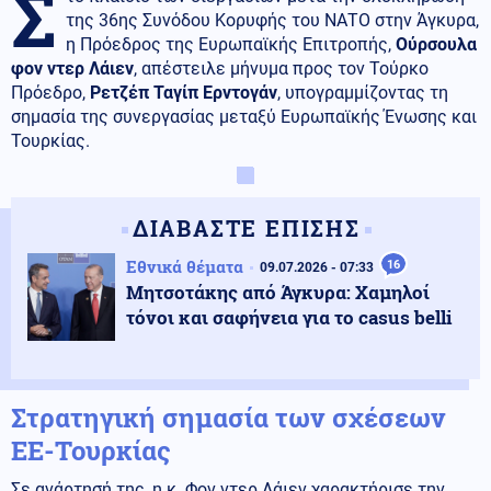
Σ
της 36ης Συνόδου Κορυφής του ΝΑΤΟ στην Άγκυρα,
η Πρόεδρος της Ευρωπαϊκής Επιτροπής,
Ούρσουλα
φον ντερ Λάιεν
, απέστειλε μήνυμα προς τον Τούρκο
Πρόεδρο,
Ρετζέπ Ταγίπ Ερντογάν
, υπογραμμίζοντας τη
σημασία της συνεργασίας μεταξύ Ευρωπαϊκής Ένωσης και
Τουρκίας.
ΔΙΑΒΑΣΤΕ ΕΠΙΣΗΣ
Εθνικά θέματα
16
09.07.2026 - 07:33
Μητσοτάκης από Άγκυρα: Χαμηλοί
τόνοι και σαφήνεια για το casus belli
Στρατηγική σημασία των σχέσεων
ΕΕ-Τουρκίας
Σε ανάρτησή της, η κ. Φον ντερ Λάιεν χαρακτήρισε την