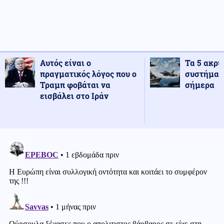
Αυτός είναι ο
Τα 5 ακρι
πραγματικός λόγος που ο
συστήματ
Τραμπ φοβάται να
σήμερα
εισβάλει στο Ιράν