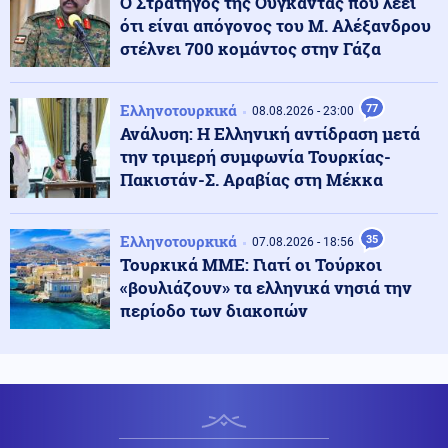
Ο Στρατηγός της Ουγκάντας που λέει
ότι είναι απόγονος του Μ. Αλέξανδρου
Πολιτική
στέλνει 700 κομάντος στην Γάζα
09.08.2026 - 12:11
Τουρνάς: 400+ πυρκαγιές σε 10 μέρες – Από αμέλεια το
90% των περιστατικών
Ελληνοτουρκικά
77
08.08.2026 - 23:00
Ανάλυση: Η Ελληνική αντίδραση μετά
Κοινωνία
09.08.2026 - 11:59
την τριμερή συμφωνία Τουρκίας-
Δύο θάνατοι λουομένων το Σάββατο σε Λέσβο και
Πακιστάν-Σ. Αραβίας στη Μέκκα
Σιθωνία
Ελληνοτουρκικά
35
07.08.2026 - 18:56
Κοινωνία
09.08.2026 - 11:52
Τουρκικά ΜΜΕ: Γιατί οι Τούρκοι
Χαλκιδική: Οριοθετήθηκε άμεσα πυρκαγιά στα
«βουλιάζουν» τα ελληνικά νησιά την
Πυργαδίκια
περίοδο των διακοπών
Κοινωνία
09.08.2026 - 11:45
Συναγερμός στην Έδεσσα για την εξαφάνιση 31χρονου