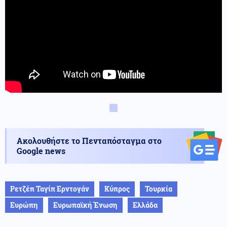
Ακολουθήστε το Πενταπόσταγμα στο
Google news
Ρετζέπ Ταγίπ Ερντογάν
Κύπρος
Τουρκία
Ευρώπη
Ευρωπαϊκή Ένωση
Ελλάδα