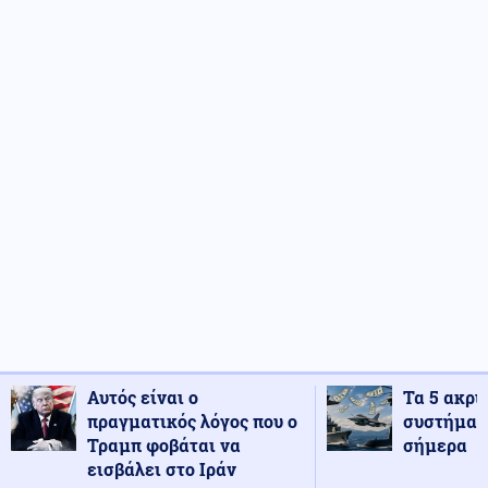
Αυτός είναι ο
Τα 5 ακρι
πραγματικός λόγος που ο
συστήματ
Τραμπ φοβάται να
σήμερα
εισβάλει στο Ιράν