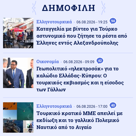
ΔΗΜΟΦΙΛΗ
Οικονομία
07.08.2026 - 12:53
Ελληνοτουρκικά
94
Διόρθωση στο Χρηματιστήριο Αθηνών μετά το υψηλό
06.08.2026 - 19:25
σερί
Καταγγελία με βίντεο για Τούρκο
αστυνομικό που ζήτησε τα ρέστα από
Έλληνες εντός Αλεξανδρούπολης
Κοινωνία
07.08.2026 - 12:50
Το επίμονο βλέμμα του σκύλου σας: Τι προσπαθεί να
σας πει
Οικονομία
42
06.08.2026 - 09:09
Γεωπολιτικό «ηλεκτροσόκ» για το
καλώδιο Ελλάδας-Κύπρου: Ο
Μέση Ανατολή
07.08.2026 - 12:48
τουρκικός εκβιασμός και η είσοδος
Ιράν: Στο «νεκροκρέβατο» ο Μοτζτάμπα Χαμενεΐ -
των Γάλλων
Οργιάζουν οι φήμες
Ελληνοτουρκικά
40
06.08.2026 - 17:00
Κοινωνία
07.08.2026 - 12:39
Tουρκικό κρατικό ΜΜΕ απειλεί με
Νοσοκομείο Νίκαιας: Καταγγέλλονται ελλείψεις
εκδίωξη και το γαλλικό Πολεμικό
υλικών
Ναυτικό από το Αιγαίο