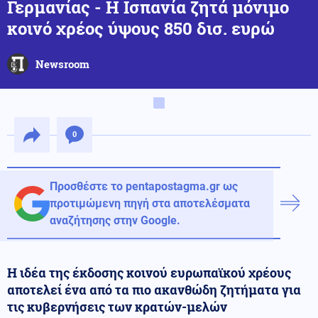
Γερμανίας - Η Ισπανία ζητά μόνιμο
κοινό χρέος ύψους 850 δισ. ευρώ
Newsroom
0
Προσθέστε το pentapostagma.gr ως
προτιμώμενη πηγή στα αποτελέσματα
αναζήτησης στην Google.
Η ιδέα της έκδοσης κοινού ευρωπαϊκού χρέους
αποτελεί ένα από τα πιο ακανθώδη ζητήματα για
τις κυβερνήσεις των κρατών-μελών