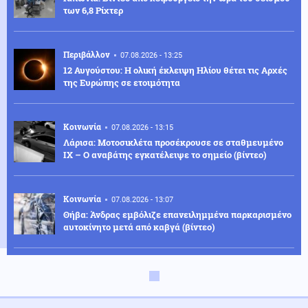
των 6,8 Ρίχτερ
Περιβάλλον
07.08.2026 - 13:25
12 Αυγούστου: Η ολική έκλειψη Ηλίου θέτει τις Αρχές
της Ευρώπης σε ετοιμότητα
Κοινωνία
07.08.2026 - 13:15
Λάρισα: Μοτοσικλέτα προσέκρουσε σε σταθμευμένο
ΙΧ – Ο αναβάτης εγκατέλειψε το σημείο (βίντεο)
Κοινωνία
07.08.2026 - 13:07
Θήβα: Άνδρας εμβόλιζε επανειλημμένα παρκαρισμένο
αυτοκίνητο μετά από καβγά (βίντεο)
Ρωσία
07.08.2026 - 13:05
Ρώσοι χάκερ βρήκαν απόρρητα έγγραφα – Το ΝΑΤΟ
χτυπάει απευθείας ρωσικό έδαφος