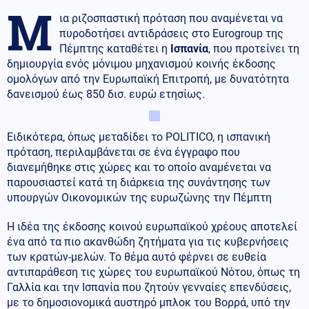
Μ
ια ριζοσπαστική πρόταση που αναμένεται να
πυροδοτήσει αντιδράσεις στο Eurogroup της
Πέμπτης καταθέτει η
Ισπανία
, που προτείνει τη
δημιουργία ενός μόνιμου μηχανισμού κοινής έκδοσης
ομολόγων από την Ευρωπαϊκή Επιτροπή, με δυνατότητα
δανεισμού έως 850 δισ. ευρώ ετησίως.
Ειδικότερα, όπως μεταδίδει το POLITICO, η ισπανική
πρόταση, περιλαμβάνεται σε ένα έγγραφο που
διανεμήθηκε στις χώρες και το οποίο αναμένεται να
παρουσιαστεί κατά τη διάρκεια της συνάντησης των
υπουργών Οικονομικών της ευρωζώνης την Πέμπτη
Η ιδέα της έκδοσης κοινού ευρωπαϊκού χρέους αποτελεί
ένα από τα πιο ακανθώδη ζητήματα για τις κυβερνήσεις
των κρατών-μελών. Το θέμα αυτό φέρνει σε ευθεία
αντιπαράθεση τις χώρες του ευρωπαϊκού Νότου, όπως τη
Γαλλία και την Ισπανία που ζητούν γενναίες επενδύσεις,
με το δημοσιονομικά αυστηρό μπλοκ του Βορρά, υπό την