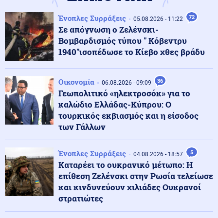
Ένοπλες Συρράξεις
72
05.08.2026 - 11:22
Κοινωνία
06.08.2026 - 15:10
Σε απόγνωση ο Ζελένσκι-
Νέα έκτακτα μέτρα για τον περιορισμό της ευλογιάς
Βομβαρδισμός τύπου " Κόβεντρυ
των προβάτων μετά από μόλυνση εκτροφών
1940"ισοπέδωσε το Κίεβο χθες βράδυ
Κοινωνία
06.08.2026 - 15:08
Οικονομία
36
06.08.2026 - 09:09
Τηλεφωνικό spam: Αποζημίωση-μαμούθ 20.000 ευρώ
Γεωπολιτικό «ηλεκτροσόκ» για το
από πάροχο ενέργειας
καλώδιο Ελλάδας-Κύπρου: Ο
τουρκικός εκβιασμός και η είσοδος
Ελληνοτουρκικά
των Γάλλων
06.08.2026 - 15:02
Τούρκος Πρέσβης: «Ο Καντάφι έσωσε την Τουρκία το
1974 από το εμπάργκο των ΗΠΑ»-Ποιος είναι ο
κίνδυνος σήμερα για την Ελλάδα
Ένοπλες Συρράξεις
5
04.08.2026 - 18:57
Καταρέει το ουκρανικό μέτωπο: Η
επίθεση Ζελένσκι στην Ρωσία τελείωσε
Κοινωνία
06.08.2026 - 14:54
και κινδυνεύουν χιλιάδες Ουκρανοί
Ηράκλειο: Θύμα επενδυτικής απάτης έχασε πάνω από
στρατιώτες
100.000 ευρώ