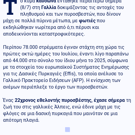
Τ
ο κύμα
καύσωνα
εντάθηκε περαιτέρω σήμερα
(8/7) στη
Γαλλία
δοκιμάζοντας τις αντοχές του
πληθυσμού και των πυροσβεστών, που δίνουν
μάχη σε πολλά πύρινα μέτωπα, με
φωτιές
που
εκδηλώθηκαν νωρίτερα από ό,τι πέρυσι και
αποδεικνύονται καταστροφικότερες.
Περίπου 78.000 στρέμματα έγιναν στάχτη στη χώρα τις
πρώτες οκτώ ημέρες του Ιουλίου, έναντι λίγο παραπάνω
από 44.000 στο σύνολο του ίδιου μήνα το 2025, σύμφωνα
με τα στοιχεία του ευρωπαϊκού Συστήματος Ενημέρωσης
για τις Δασικές Πυρκαγιές (Effis), τα οποία ανέλυσε το
Γαλλικό Πρακτορείο Ειδήσεων (AFP). Η ενίσχυση των
ανέμων περιέπλεξε το έργο των πυροσβεστών.
Ένας
22χρονος εθελοντής πυροσβέστης, έχασε σήμερα
τη
ζωή του στις γαλλικές Άλπεις, ενώ έδινε μάχη με τις
φλόγες σε μια δασική πυρκαγιά που μαινόταν σε μια
απότομη πλαγιά.