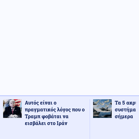
Αυτός είναι ο
Τα 5 ακρι
πραγματικός λόγος που ο
συστήματ
Τραμπ φοβάται να
σήμερα
εισβάλει στο Ιράν