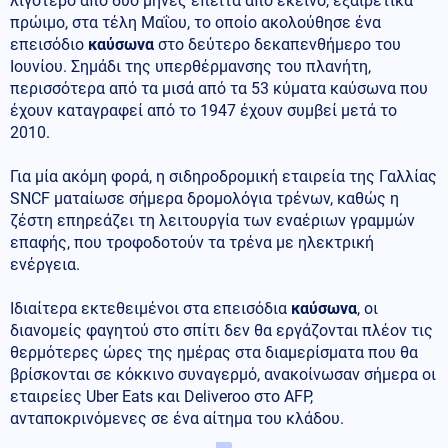
λιγότερο από δύο μήνες έπειτα από εκείνο, εξαιρετικά
πρώιμο, στα τέλη Μαΐου, το οποίο ακολούθησε ένα
επεισόδιο
καύσωνα
στο δεύτερο δεκαπενθήμερο του
Ιουνίου. Σημάδι της υπερθέρμανσης του πλανήτη,
περισσότερα από τα μισά από τα 53 κύματα καύσωνα που
έχουν καταγραφεί από το 1947 έχουν συμβεί μετά το
2010.
Για μία ακόμη φορά, η σιδηροδρομική εταιρεία της Γαλλίας
SNCF ματαίωσε σήμερα δρομολόγια τρένων, καθώς η
ζέστη επηρεάζει τη λειτουργία των εναέριων γραμμών
επαφής, που τροφοδοτούν τα τρένα με ηλεκτρική
ενέργεια.
Ιδιαίτερα εκτεθειμένοι στα επεισόδια
καύσωνα
, οι
διανομείς φαγητού στο σπίτι δεν θα εργάζονται πλέον τις
θερμότερες ώρες της ημέρας στα διαμερίσματα που θα
βρίσκονται σε κόκκινο συναγερμό, ανακοίνωσαν σήμερα οι
εταιρείες Uber Eats και Deliveroo στο AFP,
ανταποκρινόμενες σε ένα αίτημα του κλάδου.