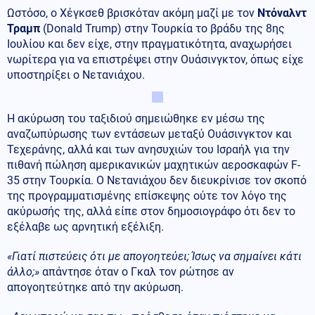
Ωστόσο, ο Χέγκσεθ βρισκόταν ακόμη μαζί με τον
Ντόναλντ
Τραμπ
(Donald Trump) στην Τουρκία το βράδυ της 8ης
Ιουλίου και δεν είχε, στην πραγματικότητα, αναχωρήσει
νωρίτερα για να επιστρέψει στην Ουάσινγκτον, όπως είχε
υποστηρίξει ο Νετανιάχου.
Η ακύρωση του ταξιδιού σημειώθηκε εν μέσω της
αναζωπύρωσης των εντάσεων μεταξύ Ουάσινγκτον και
Τεχεράνης, αλλά και των ανησυχιών του Ισραήλ για την
πιθανή πώληση αμερικανικών μαχητικών αεροσκαφών F-
35 στην Τουρκία. Ο Νετανιάχου δεν διευκρίνισε τον σκοπό
της προγραμματισμένης επίσκεψης ούτε τον λόγο της
ακύρωσής της, αλλά είπε στον δημοσιογράφο ότι δεν το
εξέλαβε ως αρνητική εξέλιξη.
«Γιατί πιστεύεις ότι με απογοητεύει; Ίσως να σημαίνει κάτι
άλλο;»
απάντησε όταν ο Γκαλ τον ρώτησε αν
απογοητεύτηκε από την ακύρωση.