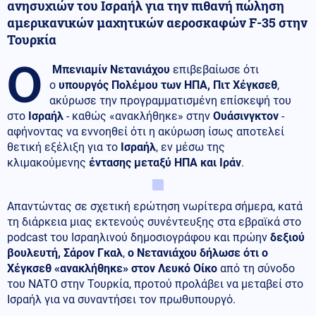
ανησυχιών του Ισραήλ για την πιθανή πώληση
αμερικανικών μαχητικών αεροσκαφών F-35 στην
Τουρκία
Ο
Μπενιαμίν Νετανιάχου
επιβεβαίωσε ότι
ο
υπουργός Πολέμου των ΗΠΑ, Πιτ Χέγκσεθ
,
ακύρωσε την προγραμματισμένη επίσκεψή του
στο
Ισραήλ
- καθώς «ανακλήθηκε» στην
Ουάσινγκτον
-
αφήνοντας να εννοηθεί ότι η ακύρωση ίσως αποτελεί
θετική εξέλιξη για το
Ισραήλ
, εν μέσω της
κλιμακούμενης
έντασης μεταξύ ΗΠΑ και Ιράν
.
Απαντώντας σε σχετική ερώτηση νωρίτερα σήμερα, κατά
τη διάρκεια μιας εκτενούς συνέντευξης στα εβραϊκά στο
podcast του Ισραηλινού δημοσιογράφου και πρώην
δεξιού
βουλευτή, Σάρον Γκαλ
,
ο Νετανιάχου δήλωσε ότι ο
Χέγκσεθ «ανακλήθηκε» στον Λευκό Οίκο
από τη σύνοδο
του ΝΑΤΟ στην Τουρκία, προτού προλάβει να μεταβεί στο
Ισραήλ για να συναντήσει τον πρωθυπουργό.