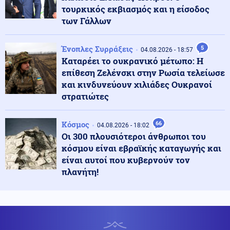
τουρκικός εκβιασμός και η είσοδος
Κοινωνία
των Γάλλων
06.08.2026 - 15:08
Τηλεφωνικό spam: Αποζημίωση-μαμούθ 20.000 ευρώ
από πάροχο ενέργειας
Ένοπλες Συρράξεις
5
04.08.2026 - 18:57
Καταρέει το ουκρανικό μέτωπο: Η
επίθεση Ζελένσκι στην Ρωσία τελείωσε
Ελληνοτουρκικά
06.08.2026 - 15:02
και κινδυνεύουν χιλιάδες Ουκρανοί
Τούρκος Πρέσβης: «Ο Καντάφι έσωσε την Τουρκία το
1974 από το εμπάργκο των ΗΠΑ»-Ποιος είναι ο
στρατιώτες
κίνδυνος σήμερα για την Ελλάδα
Κόσμος
66
04.08.2026 - 18:02
Κοινωνία
06.08.2026 - 14:54
Οι 300 πλουσιότεροι άνθρωποι του
Ηράκλειο: Θύμα επενδυτικής απάτης έχασε πάνω από
κόσμου είναι εβραϊκής καταγωγής και
100.000 ευρώ
είναι αυτοί που κυβερνούν τον
πλανήτη!
Πολιτική
06.08.2026 - 14:45
Θεοδωρικάκος: Οι 7 άξονες για την ενίσχυση της
βιομηχανίας