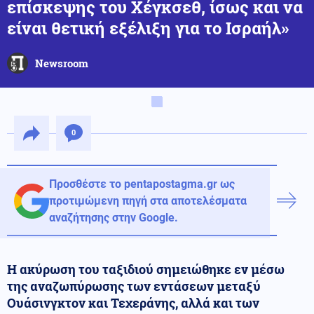
επίσκεψης του Χέγκσεθ, ίσως και να
είναι θετική εξέλιξη για το Ισραήλ»
Newsroom
0
Προσθέστε το pentapostagma.gr ως
προτιμώμενη πηγή στα αποτελέσματα
αναζήτησης στην Google.
Η ακύρωση του ταξιδιού σημειώθηκε εν μέσω
της αναζωπύρωσης των εντάσεων μεταξύ
Ουάσινγκτον και Τεχεράνης, αλλά και των