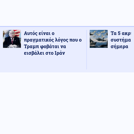
Αυτός είναι ο
Τα 5 ακρι
πραγματικός λόγος που ο
συστήματ
Τραμπ φοβάται να
σήμερα
εισβάλει στο Ιράν