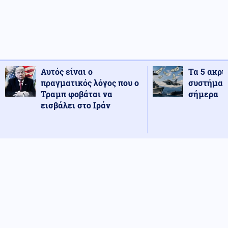
Αυτός είναι ο
Τα 5 ακρι
πραγματικός λόγος που ο
συστήματ
Τραμπ φοβάται να
σήμερα
εισβάλει στο Ιράν