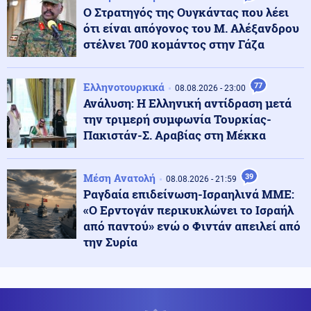
περιοχές λόγω υψηλού κινδύνου πυρκαγιάς
Ο Στρατηγός της Ουγκάντας που λέει
ότι είναι απόγονος του Μ. Αλέξανδρου
στέλνει 700 κομάντος στην Γάζα
Κοινωνία
09.08.2026 - 15:53
Πανσέληνος Αυγούστου: Δωρεάν είσοδος σε
αρχαιολογικούς χώρους
Ελληνοτουρκικά
77
08.08.2026 - 23:00
Ανάλυση: Η Ελληνική αντίδραση μετά
την τριμερή συμφωνία Τουρκίας-
Κόσμος
09.08.2026 - 15:46
Πακιστάν-Σ. Αραβίας στη Μέκκα
Ποδοσφαιριστής έδιωξε την μπάλα στο δρόμο και
προκάλεσε καραμπόλα (βίντεο)
Μέση Ανατολή
39
08.08.2026 - 21:59
Ραγδαία επιδείνωση-Ισραηλινά ΜΜΕ:
Πολιτική
09.08.2026 - 15:35
«Ο Ερντογάν περικυκλώνει το Ισραήλ
Σκέρτσος: «Στατιστική παγίδα» τα στοιχεία για τις
καταθέσεις κάτω των 1.000 ευρώ
από παντού» ενώ ο Φιντάν απειλεί από
την Συρία
Ένοπλες Συρράξεις
09.08.2026 - 15:32
Πριν τη συμφωνία...το χάος! Το χτύπημα στην Aramco
και το μπλόκο στο Ορμούζ κρατούν σε "ομηρεία" τις
αγορές καυσίμων