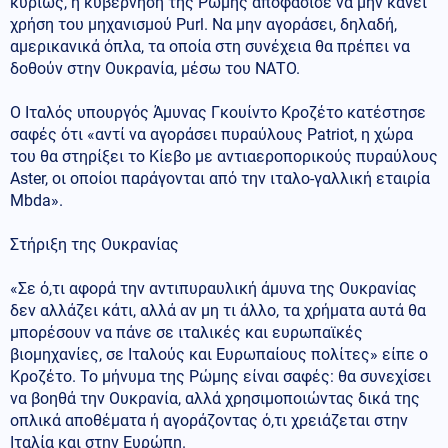
κυρίως, η κυβέρνηση της Ρώμης αποφάσισε να μην κάνει
χρήση του μηχανισμού Purl. Να μην αγοράσει, δηλαδή,
αμερικανικά όπλα, τα οποία στη συνέχεια θα πρέπει να
δοθούν στην Ουκρανία, μέσω του ΝΑΤΟ.
Ο Ιταλός υπουργός Άμυνας Γκουίντο Κροζέτο κατέστησε
σαφές ότι «αντί να αγοράσει πυραύλους Patriot, η χώρα
του θα στηρίξει το Κίεβο με αντιαεροπορικούς πυραύλους
Aster, οι οποίοι παράγονται από την ιταλο-γαλλική εταιρία
Μbda».
Στήριξη της Ουκρανίας
«Σε ό,τι αφορά την αντιπυραυλική άμυνα της Ουκρανίας
δεν αλλάζει κάτι, αλλά αν μη τι άλλο, τα χρήματα αυτά θα
μπορέσουν να πάνε σε ιταλικές και ευρωπαϊκές
βιομηχανίες, σε Ιταλούς και Ευρωπαίους πολίτες» είπε ο
Κροζέτο. Το μήνυμα της Ρώμης είναι σαφές: θα συνεχίσει
να βοηθά την Ουκρανία, αλλά χρησιμοποιώντας δικά της
οπλικά αποθέματα ή αγοράζοντας ό,τι χρειάζεται στην
Ιταλία και στην Ευρώπη.