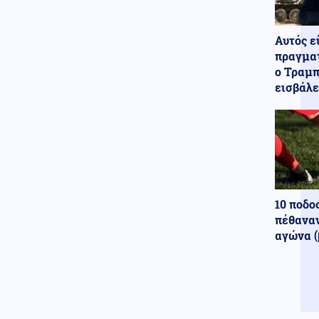
Το «σκουλήκι του διαβόλου»
που ζει 1,3 χιλιόμετρα κάτω
από τη Γη και αλλάζει όσα
Αυτός ε
γνωρίζαμε για τη ζωή: «Οι
άνθρωποι δεν κυβερνάμε τον
πραγματ
κόσμο»
ο Τραμπ
εισβάλε
Κόσμος
08.08.2026 - 08:59
Σύγκρουση Μελόνι - Σάντσεθ
για τη Θέουτα – Έπεσε η
Σένγκεν, ξεκινούν αντίποινα
στα σύνορα
Κοινωνία
08.08.2026 - 08:57
Βουλιάζουν τα λιμάνια της
10 ποδο
Αττικής, πάνω από 56.000
επιβάτες αναχωρούν σήμερα
πέθαναν
για τα νησιά, στο «κόκκινο» ο
αγώνα (
Πειραιάς
Οικονομία
08.08.2026 - 08:55
Αντίστροφη μέτρηση για τα
οικονομικά μεγέθη της Motor
Oil