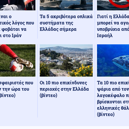
Τα 5 ακριβότερα οπλικά
Γιατί η Ελλάδ
ίναι ο
συστήματα της
μπορεί να αγο
ικός λόγος που
Ελλάδας σήμερα
υποβρύχια από
 φοβάται να
Ισραήλ
ι στο Ιράν
Οι 10 πιο επικίνδυνες
Τα 10 πιο επι
σφαιριστές που
περιοχές στην Ελλάδα
ψάρια από τον
 την ώρα του
(βίντεο)
λαγοκέφαλο π
βίντεο)
βρίσκονται στ
ελληνικές θά
(βίντεο)