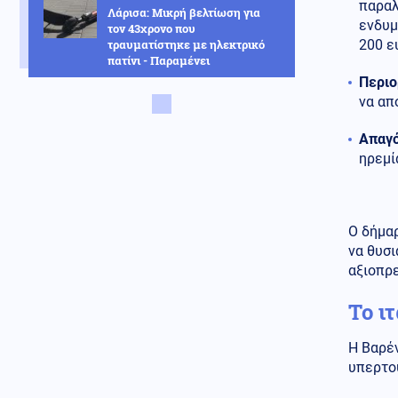
παραλ
Λάρισα: Μικρή βελτίωση για
ενδυμ
τον 43χρονο που
τραυματίστηκε με ηλεκτρικό
200 ε
πατίνι - Παραμένει
διασωληνωμένος
Περιο
να απ
Πνευματικά ωφέλιμα
08.08.2026 - 10:19
Απαγ
Άγιος Αιμιλιανός Επίσκοπος
ηρεμί
Κυζίκου ο Ομολογητής
Κόσμος
08.08.2026 - 10:03
Η ναυτιλία μπροστά σε υψηλό
ρίσκο και στη Μαύρη Θάλασσα
Ο δήμαρ
– Αυξημένα ναύλα και
να θυσι
ασφάλιστρα πολέμου
αξιοπρ
Κοινωνία
08.08.2026 - 09:58
Το ι
Τέλος οι πινακίδες
αυτοκινήτων στην Ελλάδα
Η Βαρέν
υπερτο
Κόσμος
08.08.2026 - 09:53
Συνετρίβη πυροσβεστικό