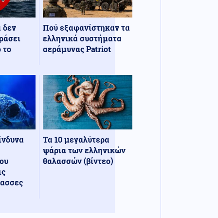
α δεν
Πού εξαφανίστηκαν τα
ράσει
ελληνικά συστήματα
 το
αεράμυνας Patriot
κίνδυνα
Τα 10 μεγαλύτερα
ψάρια των ελληνικών
ου
θαλασσών (βίντεο)
ις
λασσες