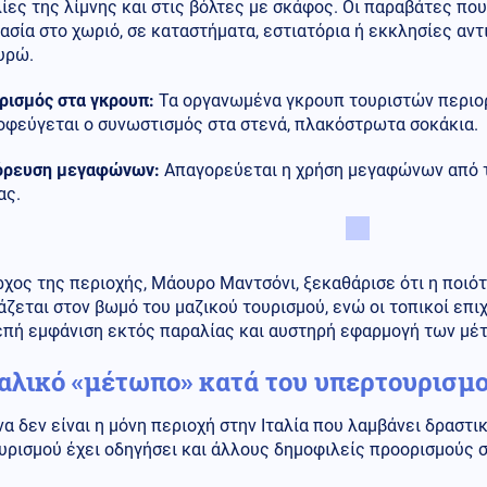
ίες της λίμνης και στις βόλτες με σκάφος. Οι παραβάτες π
ασία στο χωριό, σε καταστήματα, εστιατόρια ή εκκλησίες αν
υρώ.
ρισμός στα γκρουπ:
Τα οργανωμένα γκρουπ τουριστών περιορ
οφεύγεται ο συνωστισμός στα στενά, πλακόστρωτα σοκάκια.
όρευση μεγαφώνων:
Απαγορεύεται η χρήση μεγαφώνων από τ
ας.
χος της περιοχής, Μάουρο Μαντσόνι, ξεκαθάρισε ότι η ποιό
άζεται στον βωμό του μαζικού τουρισμού, ενώ οι τοπικοί επι
επή εμφάνιση εκτός παραλίας και αυστηρή εφαρμογή των μέ
ταλικό «μέτωπο» κατά του υπερτουρισμ
α δεν είναι η μόνη περιοχή στην Ιταλία που λαμβάνει δραστι
υρισμού έχει οδηγήσει και άλλους δημοφιλείς προορισμούς 