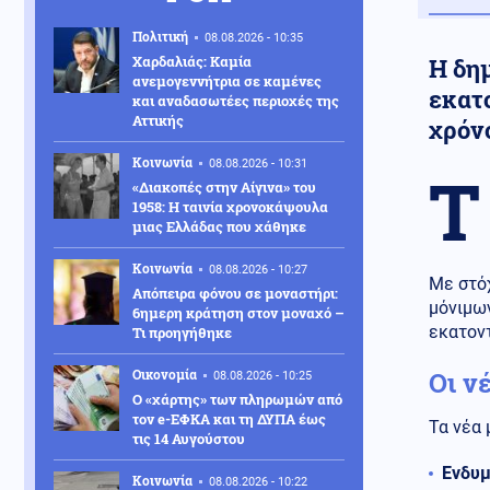
Πολιτική
08.08.2026 - 10:35
Χαρδαλιάς: Καμία
Η δη
ανεμογεννήτρια σε καμένες
εκατ
και αναδασωτέες περιοχές της
Αττικής
χρόν
Κοινωνία
08.08.2026 - 10:31
Τ
«Διακοπές στην Αίγινα» του
1958: Η ταινία χρονοκάψουλα
μιας Ελλάδας που χάθηκε
Κοινωνία
08.08.2026 - 10:27
Με στό
Απόπειρα φόνου σε μοναστήρι:
μόνιμων
6ημερη κράτηση στον μοναχό –
εκατον
Τι προηγήθηκε
Οικονομία
Οι ν
08.08.2026 - 10:25
Ο «χάρτης» των πληρωμών από
τον e-ΕΦΚΑ και τη ΔΥΠΑ έως
Τα νέα 
τις 14 Αυγούστου
Ενδυμ
Κοινωνία
08.08.2026 - 10:22