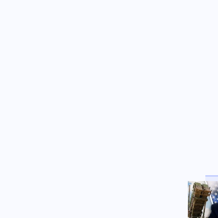
Πόρτο Γερμενό: Ο εφιάλτης που
θύμισε «Μάτι» και ο αγώνας
για τις αποζημιώσεις
Οικονομία
08.08.2026 - 09:17
Από 2.000 έως 10.000 ευρώ τον
μήνα: Ποια επαγγέλματα
δίνουν τους καλύτερους
μισθούς στην Ελλάδα το 2026
Κοινωνία
08.08.2026 - 09:11
Δικηγόρος 46χρονης
κατηγορουμένης για Marfin:
Δεν είναι η εντολέας μου στις
φωτογραφίες, είχε εξεταστεί
και το 2022
Κόσμος
08.08.2026 - 09:03
Πεζεσκιάν: «Το Ιράν δεν
επιδιώκει πόλεμο, αλλά δεν
υποχωρεί σε εκβιασμούς»
Περιβάλλον
08.08.2026 - 09:00