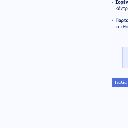
Σορέν
ελικόπτερο ενώ επιχειρούσε σε
κέντρ
μεγάλη δασική πυρκαγιά στη
Γιούτα
Πορτο
Οικονομία
και θ
08.08.2026 - 09:41
Χρηματιστήριο Αθηνών:
Αντίστροφη μέτρηση 30
ημερών για την αναβάθμιση
Κόσμος
08.08.2026 - 09:37
25 χρόνια φυλάκιση σε
μεθυσμένη που σκότωσε σε
τροχαίο νύφη λίγες ώρες μετά
τον γάμο της (βίντεο)
Ιταλία
Εσωτερική Ασφάλεια
08.08.2026 - 09:31
Οριοθετήθηκε η πυρκαγιά στα
Αχλάδια Σητείας – Πολύ
υψηλός κίνδυνος πυρκαγιάς
σήμερα σε όλη την Κρήτη
Κοινωνία
08.08.2026 - 09:22