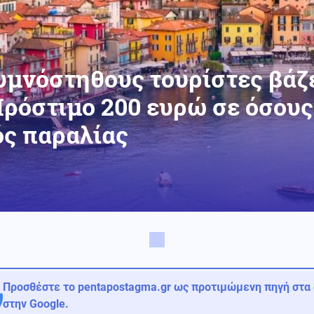
υμνόστηθους τουρίστες βάζ
ρόστιμο 200 ευρώ σε όσους 
ός παραλίας
Προσθέστε το pentapostagma.gr ως προτιμώμενη πηγή στα
στην Google.