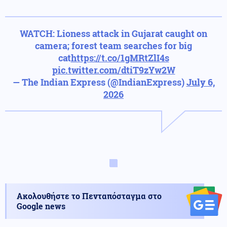
WATCH: Lioness attack in Gujarat caught on
camera; forest team searches for big
cat
https://t.co/1gMRtZlI4s
pic.twitter.com/dtiT9zYw2W
— The Indian Express (@IndianExpress)
July 6,
2026
Ακολουθήστε το Πενταπόσταγμα στο
Google news