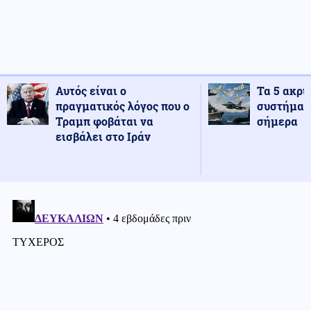
Αυτός είναι ο
Τα 5 ακρι
πραγματικός λόγος που ο
συστήματ
Τραμπ φοβάται να
σήμερα
εισβάλει στο Ιράν