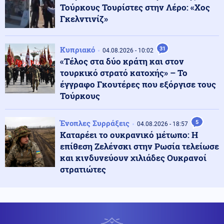
Τούρκους Τουρίστες στην Λέρο: «Χος
Γκελντινίζ»
Ένοπλες Συρράξεις
05.08.2026 - 23:02
Ετοιμάζονται για κρίση με την Τουρκία: Το Ισραήλ
παρέλαβε υποβρύχιο κλάσης Dolphin INS Drakon με
Κυπριακό
31
04.08.2026 - 10:02
σωλήνες κάθετης εκτόξευσης πυραύλων Κρουζ
«Τέλος στα δύο κράτη και στον
τουρκικό στρατό κατοχής» – Το
05.08.2026 - 23:00
έγγραφο Γκουτέρες που εξόργισε τους
ΘΕΛΟΥΝ ΝΑ ΒΓΑΛΟΥΝ ΕΚΤΟΣ ΤΟ AfD! 1.000 Γερμανοί
Τούρκους
νομικοί υπέγραψαν την απαγόρευση του κόμματος
Ένοπλες Συρράξεις
5
04.08.2026 - 18:57
Κόσμος
Καταρέει το ουκρανικό μέτωπο: Η
05.08.2026 - 22:58
Υποψήφιος Δημοκρατικός σε παραλία της Χαβάης
επίθεση Ζελένσκι στην Ρωσία τελείωσε
προκαλεί βρίζοντας γυναίκες, πέφτει ξερός από γροθιά
και κινδυνεύουν χιλιάδες Ουκρανοί
(βίντεο)
στρατιώτες
Κοινωνία
05.08.2026 - 22:54
Σύγκρουση ελικοπτέρων στη Ψάθα: Όσα είπε ο
τραυματίας - «Δεν ακούστηκε το ηχητικό
προειδοποίησης»