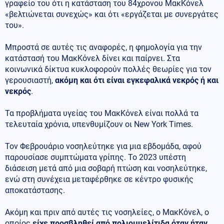
γραφείο του ότι η κατάσταση του 84χρονου ΜακΚόνελ
«βελτιώνεται συνεχώς» και ότι «εργάζεται με συνεργάτες
του».
Μπροστά σε αυτές τις αναφορές, η φημολογία για την
κατάστασή του ΜακΚόνελ δίνει και παίρνει. Στα
κοινωνικά δίκτυα κυκλοφορούν πολλές θεωρίες για τον
γερουσιαστή,
ακόμη και ότι είναι εγκεφαλικά νεκρός ή και
νεκρός
.
Τα προβλήματα υγείας του ΜακΚόνελ είναι πολλά τα
τελευταία χρόνια, υπενθυμίζουν οι New York Times.
Τον Φεβρουάριο νοσηλεύτηκε για μια εβδομάδα, αφού
παρουσίασε συμπτώματα γρίπης. Το 2023 υπέστη
διάσειση μετά από μια σοβαρή πτώση και νοσηλεύτηκε,
ενώ στη συνέχεια μεταφέρθηκε σε κέντρο φυσικής
αποκατάστασης.
Ακόμη και πριν από αυτές τις νοσηλείες, ο ΜακKόνελ, ο
οποίος
είχε προσβληθεί από πολιομυελίτιδα όταν ήταν