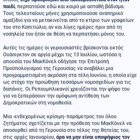
παιδί
, περπατούσε εδώ και καιρό με ασταθή βάδισμα.
Τους τελευταίους μήνες χρησιμοποιούσε αναπηρικό
αμαξίδιο για να μετακινείται από το κτίριο των γραφείων
του στο Καπιτώλιο, αν και λίγες ημέρες πριν από τη
νοσηλεία του ήταν σε θέση να περπατήσει μόνος του.
Αυτές τις ημέρες οι γερουσιαστές βρίσκονται εκτός
Ουάσιγκτον σε αργία μέχρι τις 13 Ιουλίου, ωστόσο η
απουσία του ΜακΚόνελ οδήγησε την Επιτροπή
Προϋπολογισμού της Γερουσίας να αναβάλει μια
προγραμματισμένη ακρόαση στα τέλη Ιουνίου, η οποία είχε
ως στόχο την προώθηση τεσσάρων νομοσχεδίων για τις
δαπάνες. Οι Ρεπουμπλικανοί χρειάζονται την ψήφο του
για να ξεπεράσουν την ομόφωνη αντίθεση των
Δημοκρατικών στη νομοθεσία.
Μια -ενδεχομένως κρίσιμη- παράμετρος του όλου
ζητήματος σχετίζεται με την πρόθεση του ΜακΚόνελ να
αποσυρθεί από τη Γερουσία στο τέλος της θητείας του,
στις αρχές Ιανουαρίου,
άρα να μην είναι υποψήφιος τον