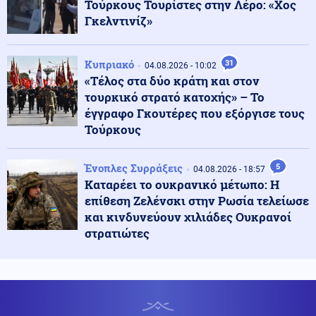
Τούρκους Τουρίστες στην Λέρο: «Χος
Καιρός
Γκελντινίζ»
06.08.2026 - 07:18
Καιρός: Ανεβαίνει από σήμερα η θερμοκρασία –
Τριήμερο κύμα ζέστης με 40°C
Κυπριακό
31
04.08.2026 - 10:02
«Τέλος στα δύο κράτη και στον
Μέση Ανατολή
06.08.2026 - 07:14
τουρκικό στρατό κατοχής» – Το
Αόρατη ηγεσία: Η συμφωνία με το Ομάν, το
έγγραφο Γκουτέρες που εξόργισε τους
τελεσίγραφο Τραμπ και ο «εξαφανισμένος» Χαμενεΐ
Τούρκους
Εκκλησία
Ένοπλες Συρράξεις
5
06.08.2026 - 07:11
04.08.2026 - 18:57
Εορτολόγιο: Ποιοι γιορτάζουν σήμερα 6 Αυγούστου
Καταρέει το ουκρανικό μέτωπο: Η
επίθεση Ζελένσκι στην Ρωσία τελείωσε
και κινδυνεύουν χιλιάδες Ουκρανοί
στρατιώτες
Αθλητισμός
05.08.2026 - 23:57
Ρήγμα Καναδά–FIFA: Ο Κάρνεϊ γυρίζει την πλάτη στον
Ινφαντίνο – «Δεν τον εμπιστεύομαι πλέον»
Παγκοσμιοποίηση
05.08.2026 - 23:57