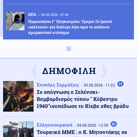
ΗΠΑ
06.08.2026 - 07:46
Παρασκήνιο Γ' Παγκοσμίου: Τραμπ: Οι Ιρανοί
«ικέτευαν» για διάλογο λίγο πριν το απόλυτο
αμερικανικό χτύπημα
Οικονομία
06.08.2026 - 07:41
Ακρίβεια: Αυξάνεται ο κίνδυνος νέων ανατιμήσεων
ΔΗΜΟΦΙΛΗ
Κοινωνία
06.08.2026 - 07:38
Ένοπλες Συρράξεις
71
05.08.2026 - 11:22
Υπόθεση Marfin: Στην Αθήνα σήμερα η 46χρονη από το
Σε απόγνωση ο Ζελένσκι-
Λονδίνο
Βομβαρδισμός τύπου " Κόβεντρυ
1940"ισοπέδωσε το Κίεβο χθες βράδυ
Κοινωνία
06.08.2026 - 07:22
Φωτιά στο Λασίθι: Μηνύματα του 112 για ετοιμότητα
Ελληνοτουρκικά
81
04.08.2026 - 12:59
Τουρκικά ΜΜΕ : ο Κ. Μητσοτάκης σε