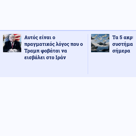
Αυτός είναι ο
Τα 5 ακρι
πραγματικός λόγος που ο
συστήματ
Τραμπ φοβάται να
σήμερα
εισβάλει στο Ιράν