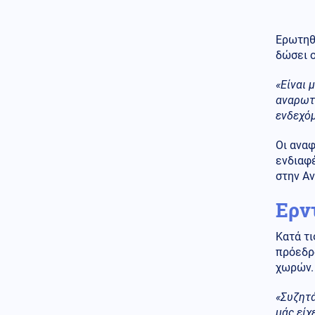
στέγη
ΗΠΑ
07.08.2026 - 17:06
Ερωτηθ
Η Amazon προετοιμάζει τη
δώσει 
συνέχεια του ντοκιμαντέρ για
την Μελάνια Τραμπ
«Είναι 
αναρωτι
Εσωτερική Ασφάλεια
07.08.2026 - 17:04
ενδεχό
Φωτιά στο Μαρκόπουλο
Αττικής
Οι αναφ
ενδιαφέ
07.08.2026 - 17:00
στην Αν
ΑΔΙΑΝΟΗΤΟ! Τούρκος
αστυνομικός έκανε
Ερν
παρατήρηση για παρκάρισμα σε
Έλληνα στην Αλεξανδρούπολη
Κατά τι
πρόεδρ
χωρών.
«Συζητά
μάς είχ