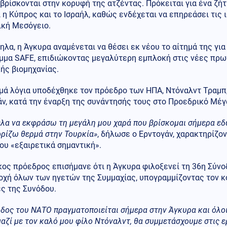
 βρίσκονται στην κορυφή της ατζέντας. Πρόκειται για ένα ζ
 η Κύπρος και το Ισραήλ, καθώς ενδέχεται να επηρεάσει τις
ική Μεσόγειο.
λα, η Άγκυρα αναμένεται να θέσει εκ νέου το αίτημά της γι
μμα SAFE, επιδιώκοντας μεγαλύτερη εμπλοκή στις νέες πρ
ής βιομηχανίας.
μά λόγια υποδέχθηκε τον πρόεδρο των ΗΠΑ, Ντόναλντ Τραμπ
ν, κατά την έναρξη της συνάντησής τους στο Προεδρικό Μέγ
λα να εκφράσω τη μεγάλη μου χαρά που βρίσκομαι σήμερα εδώ
ρίζω θερμά στην Τουρκία»
, δήλωσε ο Ερντογάν, χαρακτηρίζο
υ «εξαιρετικά σημαντική».
ος πρόεδρος επισήμανε ότι η Άγκυρα φιλοξενεί τη 36η Σύνο
χή όλων των ηγετών της Συμμαχίας, υπογραμμίζοντας τον κο
ς της Συνόδου.
δος του ΝΑΤΟ πραγματοποιείται σήμερα στην Άγκυρα και όλοι
μαζί με τον καλό μου φίλο Ντόναλντ, θα συμμετάσχουμε στις ε