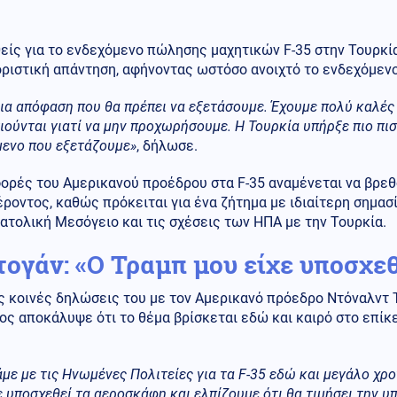
είς για το ενδεχόμενο πώλησης μαχητικών F-35 στην Τουρκί
οριστική απάντηση, αφήνοντας ωστόσο ανοιχτό το ενδεχόμεν
μια απόφαση που θα πρέπει να εξετάσουμε. Έχουμε πολύ καλές 
ούνται γιατί να μην προχωρήσουμε. Η Τουρκία υπήρξε πιο πισ
μενο που εξετάζουμε»
, δήλωσε.
ορές του Αμερικανού προέδρου στα F-35 αναμένεται να βρεθ
ροντος, καθώς πρόκειται για ένα ζήτημα με ιδιαίτερη σημασί
ατολική Μεσόγειο και τις σχέσεις των ΗΠΑ με την Τουρκία.
τογάν: «Ο Τραμπ μου είχε υποσχεθ
ς κοινές δηλώσεις του με τον Αμερικανό πρόεδρο Ντόναλντ 
ος αποκάλυψε ότι το θέμα βρίσκεται εδώ και καιρό στο επί
με με τις Ηνωμένες Πολιτείες για τα F-35 εδώ και μεγάλο χρ
ε υποσχεθεί τα αεροσκάφη και ελπίζουμε ότι θα τιμήσει την υ