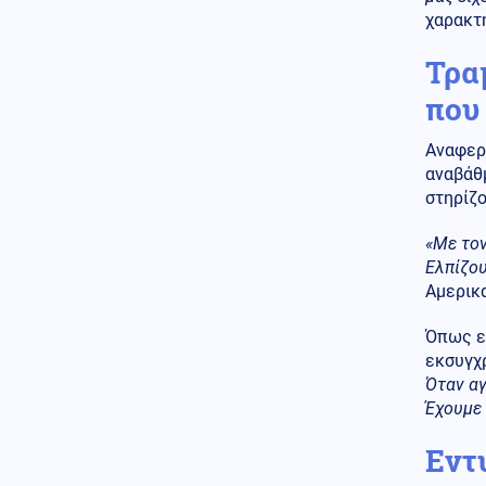
χαρακτη
Τραμ
που
Αναφερ
αναβάθμ
στηρίζ
«Με τον
Ελπίζου
Αμερικ
Όπως ε
εκσυγχρ
Όταν αγ
Έχουμε
Εντ