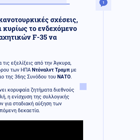
1
ικανοτουρκικές σχέσεις,
ι κυρίως το ενδεχόμενο
αχητικών F-35 να
 τις εξελίξεις από την Άγκυρα,
έδρου των ΗΠΑ
Ντόναλντ Τραμπ
με
ριο της 36ης Συνόδου του
ΝΑΤΟ
.
άνει κορυφαία ζητήματα διεθνούς
λή, η ενίσχυση της συλλογικής
ν για σταδιακή αύξηση των
πόμενη δεκαετία.