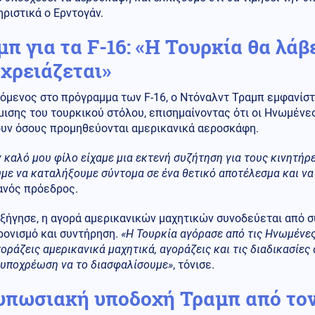
ριστικά ο Ερντογάν.
π για τα F-16: «Η Τουρκία θα λάβ
 χρειάζεται»
όμενος στο πρόγραμμα των F-16, ο Ντόναλντ Τραμπ εμφανίστ
ισης του τουρκικού στόλου, επισημαίνοντας ότι οι Ηνωμένε
ουν όσους προμηθεύονται αμερικανικά αεροσκάφη.
 καλό μου φίλο είχαμε μια εκτενή συζήτηση για τους κινητήρε
με να καταλήξουμε σύντομα σε ένα θετικό αποτέλεσμα και να
ανός πρόεδρος.
ξήγησε, η αγορά αμερικανικών μαχητικών συνοδεύεται από σ
ονισμό και συντήρηση.
«Η Τουρκία αγόρασε από τις Ηνωμένες
οράζεις αμερικανικά μαχητικά, αγοράζεις και τις διαδικασίες
 υποχρέωση να το διασφαλίσουμε»
, τόνισε.
υπωσιακή υποδοχή Τραμπ από το