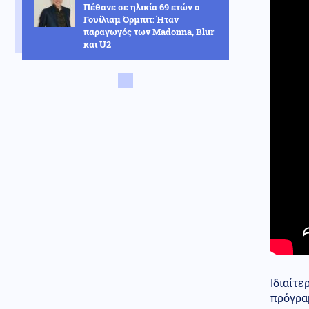
Πέθανε σε ηλικία 69 ετών ο
Γουίλιαμ Όρμπιτ: Ήταν
παραγωγός των Madonna, Blur
και U2
Αθλητισμός
07.08.2026 - 18:02
Ο Άγγλος επιθετικός Ίβαν Τόνεϊ,
κατηγορείται για επίθεση σε
κλαμπ
ΗΠΑ
07.08.2026 - 17:55
Ραγδαία αύξηση των
αυτοκτονιών Αμερικανών
χάκερ προκάλεσε ανησυχία στο
Πεντάγωνο λόγω του πολέμου
στο Ιράν
Κοινωνία
07.08.2026 - 17:54
Πέθανε η δημοσιογράφος
Χριστίνα Πιτουρά σε ηλικία 64
ετών
Ιδιαίτε
Κόσμος
πρόγρα
07.08.2026 - 17:53