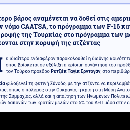
τερο βάρος αναμένεται να δοθεί στις αμερ
ον νόμο CAATSA, το πρόγραμμα των F-16 κα
τροφής της Τουρκίας στο πρόγραμμα των μ
κονται στην κορυφή της ατζέντας
Μ
ε ιδιαίτερο ενδιαφέρον παρακολουθεί η διεθνής κοινότητα
όπου βρίσκεται σε εξέλιξη η κρίσιμη συνάντηση του προ
τον Τούρκο πρόεδρο
Ρετζέπ Ταγίπ Ερντογάν
, στο περιθώ
κία
φιλοξενεί τη φετινή Σύνοδο, με την ατζέντα να περιλαμβ
ας, όπως ο πόλεμος στην Ουκρανία, η κρίση στη Μέση Ανατο
της Συμμαχίας, αλλά και η απαίτηση των Ηνωμένων Πολιτειώ
κών δαπανών των κρατών-μελών στο 5% του ΑΕΠ μέσα στην ε