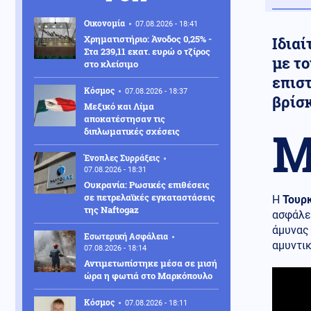
Οικονομία
07.08.2026 - 18:41
Χρηματιστήριο: Άνοδος 0,25% -
Ιδιαί
Στα 239,11 εκατ. ευρώ ο τζίρος
με τ
στο κλείσιμο
επισ
Κόσμος
07.08.2026 - 18:37
βρίσ
Μεξικό και Λίμα
αποκατέστησαν τις
διπλωματικές σχέσεις
Ένοπλες Συρράξεις
07.08.2026 - 18:31
Ουκρανία: Ρωσικές επιθέσεις
σε πετρελαϊκές εγκαταστάσεις
Η
Τουρ
της Naftogaz
ασφάλει
άμυνας 
Εσωτερική Ασφάλεια
αμυντι
07.08.2026 - 18:14
Αντιμετωπίστηκε μέσα σε μισή
ώρα η φωτιά στο Μαρκόπουλο
Κόσμος
07.08.2026 - 18:11