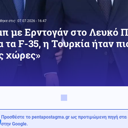
ηκε στις:
07.07.2026 - 16:47
π με Ερντογάν στο Λευκό Πα
 τα F-35, η Τουρκία ήταν πι
ς χώρες»
Προσθέστε το pentapostagma.gr ως προτιμώμενη πηγή στα
στην Google.