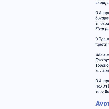
ακόμη π
Κόσμος
07.08.2026 - 17:27
Ο Αμερι
Τουρκία: Η αμυντική
δυνάμει
συμφωνία με τη Σαουδική
Αραβία και το Πακιστάν, δεν
τη στρα
στοχεύει κάποια συγκεκριμένη
Είναι μ
χώρα
Ο Τραμπ
Κόσμος
07.08.2026 - 17:20
πρώτη 
Τελεσίγραφο της ισπανικής
κυβέρνησης στην Ιταλία: Άρση
«Με κά
των συνοριακών ελέγχων ή
αντίμετρα
Ερντογά
Τούρκο
Αθλητισμός
07.08.2026 - 17:17
τον κόσ
Στην Ακαδημία ποδοσφαίρου
του Ολυμπιακού ο 20χρονος
Ο Αμερ
γιος του Τζιοβάνι
Πολιτεί
τους θα
Κοινωνία
07.08.2026 - 17:11
Πανεπιστήμιο Θεσσαλίας:
Ανοι
Χρηματοδότηση ύψους 2,3
εκατ. ευρώ για τη φοιτητική