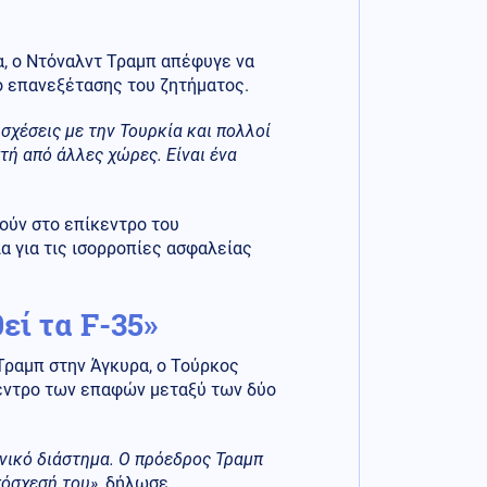
α, ο Ντόναλντ Τραμπ απέφυγε να
ο επανεξέτασης του ζητήματος.
σχέσεις με την Τουρκία και πολλοί
τή από άλλες χώρες. Είναι ένα
ούν στο επίκεντρο του
α για τις ισορροπίες ασφαλείας
εί τα F-35»
Τραμπ στην Άγκυρα, ο Τούρκος
κεντρο των επαφών μεταξύ των δύο
ονικό διάστημα. Ο πρόεδρος Τραμπ
πόσχεσή του»
, δήλωσε