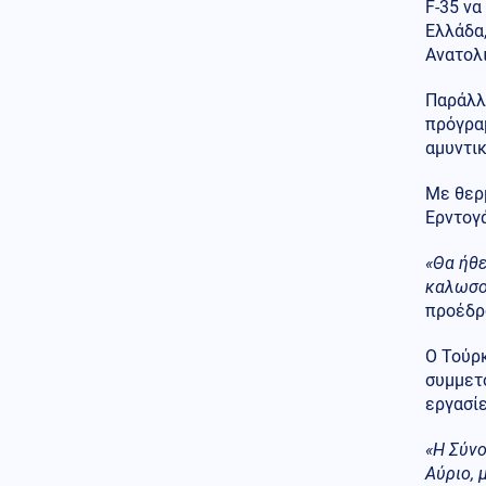
Απ' αλλού το περιμέναμε...;
F-35 να
Έκπληξη στα Βαλκάνια: Η
Ελλάδα,
Αλβανία παρουσίασε τα πρώτα
Ανατολ
δικά της στρατιωτικά οχήματα
Παράλλη
Κόσμος
07.08.2026 - 17:48
πρόγρα
Έξαλλοι επιβάτες τρένου στη
αμυντικ
Βρετανία: Ταξίδεψαν 6 ώρες με
χαλασμένες τουαλέτες
Με θερ
Πολιτική
07.08.2026 - 17:46
Ερντογά
Με συγκίνηση αποχαιρέτησε
τον ελληνικό λαό ο Ισραηλινός
«Θα ήθε
πρέσβης Noam Katz
καλωσο
προέδρο
Εσωτερική Ασφάλεια
07.08.2026 - 17:42
Ο Τούρκ
Φωτιά στην Ερμακιά Κοζάνης -
Συνδράμουν 3 αεροσκάφη
συμμετο
εργασίε
Αθλητισμός
07.08.2026 - 17:33
Η ομοσπονδία ποδοσφαίρου της
«Η Σύνο
Αργεντινής στηρίζει τον Τζιάνι
Αύριο, 
Ινφαντίνο