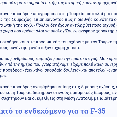
ερισσότερο τη σημασία αυτής της ιστορικής συνάντησης»
, α
κανός πρόεδρος υπογράμμισε ότι η Τουρκία αποτελεί μία απ
ς της Συμμαχίας, επισημαίνοντας πως η διεθνής κοινότητα 
τιωτική της ισχύ.
«Πολλοί δεν έχουν αντιληφθεί πόσο ισχυρή 
ια χώρα που πρέπει όλοι να υπολογίζουν»
, ανέφερε χαρακτηρι
 στάθηκε και στις προσωπικές του σχέσεις με τον Τούρκο π
τους συνάντηση ανέπτυξαν ισχυρή χημεία.
ποιους ανθρώπους ταιριάζεις από την πρώτη στιγμή. Μου αρ
ν. Από την ημέρα που γνωριστήκαμε, είχαμε πολύ καλή συνεργ
ς πρόεδρος
«έχει κάνει σπουδαία δουλειά» και αποτελεί «ένα
μο».
ικανός πρόεδρος αναφέρθηκε επίσης στις διμερείς σχέσεις,
ες και η Τουρκία διατηρούν στενούς εμπορικούς δεσμούς, ε
 συζητηθούν και οι εξελίξεις στη Μέση Ανατολή, με ιδιαίτερη
χτό το ενδεχόμενο για τα F-35