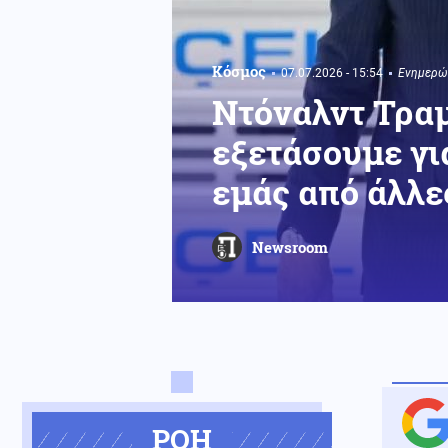
Κόσμος
07.07.2026 - 15:54
Ενημερώθ
Ντόναλντ Τραμ
εξετάσουμε για
εμάς από άλλε
Newsroom
ΡΟΗ