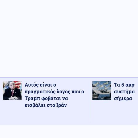
Αυτός είναι ο
Τα 5 ακρι
πραγματικός λόγος που ο
συστήματ
Τραμπ φοβάται να
σήμερα
εισβάλει στο Ιράν