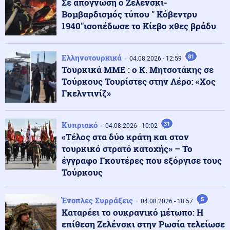
Σε απόγνωση ο Ζελένσκι-
Οι ΗΠΑ ανέστειλαν τις εισαγωγές αβοκάντο από το
Μεξικό για λόγους ασφαλείας
Βομβαρδισμός τύπου " Κόβεντρυ
1940"ισοπέδωσε το Κίεβο χθες βράδυ
Κόσμος
05.08.2026 - 23:04
Ο Πεζεσκιάν παραδέχεται ότι η επικοινωνία με τον
Ελληνοτουρκικά
81
04.08.2026 - 12:59
Μοτζτάμπα Χαμενεΐ είναι «τώρα πολύ δύσκολη»
Τουρκικά ΜΜΕ : ο Κ. Μητσοτάκης σε
Τούρκους Τουρίστες στην Λέρο: «Χος
Γκελντινίζ»
Ένοπλες Συρράξεις
05.08.2026 - 23:02
Ετοιμάζονται για κρίση με την Τουρκία: Το Ισραήλ
παρέλαβε υποβρύχιο κλάσης Dolphin INS Drakon με
Κυπριακό
31
04.08.2026 - 10:02
σωλήνες κάθετης εκτόξευσης πυραύλων Κρουζ
«Τέλος στα δύο κράτη και στον
τουρκικό στρατό κατοχής» – Το
05.08.2026 - 23:00
έγγραφο Γκουτέρες που εξόργισε τους
ΘΕΛΟΥΝ ΝΑ ΒΓΑΛΟΥΝ ΕΚΤΟΣ ΤΟ AfD! 1.000 Γερμανοί
Τούρκους
νομικοί υπέγραψαν την απαγόρευση του κόμματος
Ένοπλες Συρράξεις
5
04.08.2026 - 18:57
Κόσμος
Καταρέει το ουκρανικό μέτωπο: Η
05.08.2026 - 22:58
Υποψήφιος Δημοκρατικός σε παραλία της Χαβάης
επίθεση Ζελένσκι στην Ρωσία τελείωσε