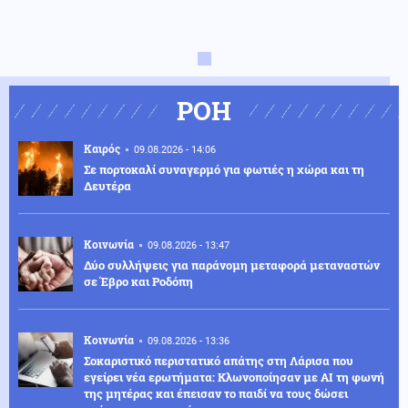
ΡΟΗ
Καιρός
09.08.2026 - 14:06
Σε πορτοκαλί συναγερμό για φωτιές η χώρα και τη
Δευτέρα
Κοινωνία
09.08.2026 - 13:47
Δύο συλλήψεις για παράνομη μεταφορά μεταναστών
σε Έβρο και Ροδόπη
Κοινωνία
09.08.2026 - 13:36
Σοκαριστικό περιστατικό απάτης στη Λάρισα που
εγείρει νέα ερωτήματα: Κλωνοποίησαν με AI τη φωνή
της μητέρας και έπεισαν το παιδί να τους δώσει