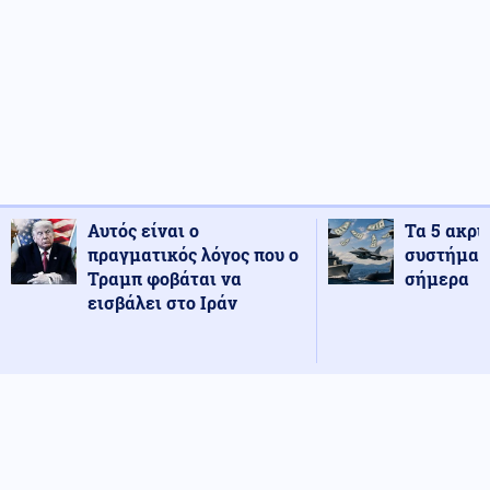
Αυτός είναι ο
Τα 5 ακρι
πραγματικός λόγος που ο
συστήματ
Τραμπ φοβάται να
σήμερα
εισβάλει στο Ιράν