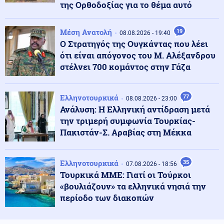
της Ορθοδοξίας για το θέμα αυτό
Κοινωνία
09.08.2026 - 13:05
Μέση Ανατολή
«Τι άλλο θα δούμε;»: Ελικόπτερο προσγειώθηκε στο
19
08.08.2026 - 19:40
Σαρακήνικο για να κάνουν μπάνιο οι επιβάτες του
Ο Στρατηγός της Ουγκάντας που λέει
(βίντεο)
ότι είναι απόγονος του Μ. Αλέξανδρου
στέλνει 700 κομάντος στην Γάζα
09.08.2026 - 13:00
ΔΙΕΘΝΕΣ ΣΟΚ! Από το Ισραήλ θα έρθει το πρώτο μη
επανδρωμένο μαχητικό αεροσκάφος στον κόσμο
Ελληνοτουρκικά
77
08.08.2026 - 23:00
Ανάλυση: Η Ελληνική αντίδραση μετά
την τριμερή συμφωνία Τουρκίας-
Κοινωνία
09.08.2026 - 12:53
Πακιστάν-Σ. Αραβίας στη Μέκκα
Λουτράκι: 75χρονος βρέθηκε νεκρός δίπλα σε κάδους
απορριμμάτων
Ελληνοτουρκικά
35
07.08.2026 - 18:56
Τουρκικά ΜΜΕ: Γιατί οι Τούρκοι
Ένοπλες Συρράξεις
09.08.2026 - 12:46
«βουλιάζουν» τα ελληνικά νησιά την
Ρωσικές επιθέσεις σε δύο διυλιστήρια – Τρεις νεκροί
περίοδο των διακοπών
στο Μπέλγκοροντ από ουκρανικό drone