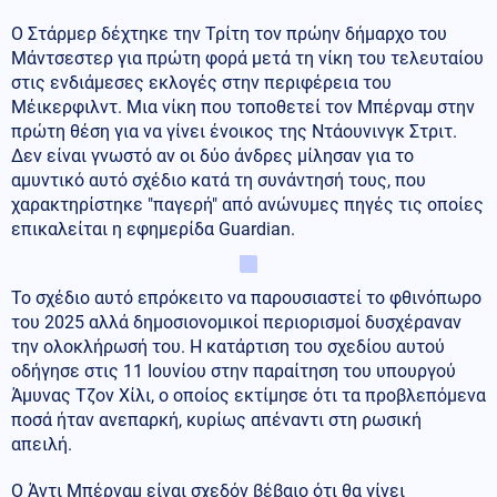
Ο Στάρμερ δέχτηκε την Τρίτη τον πρώην δήμαρχο του
Μάντσεστερ για πρώτη φορά μετά τη νίκη του τελευταίου
στις ενδιάμεσες εκλογές στην περιφέρεια του
Μέικερφιλντ. Μια νίκη που τοποθετεί τον Μπέρναμ στην
πρώτη θέση για να γίνει ένοικος της Ντάουνινγκ Στριτ.
Δεν είναι γνωστό αν οι δύο άνδρες μίλησαν για το
αμυντικό αυτό σχέδιο κατά τη συνάντησή τους, που
χαρακτηρίστηκε "παγερή" από ανώνυμες πηγές τις οποίες
επικαλείται η εφημερίδα Guardian.
Το σχέδιο αυτό επρόκειτο να παρουσιαστεί το φθινόπωρο
του 2025 αλλά δημοσιονομικοί περιορισμοί δυσχέραναν
την ολοκλήρωσή του. Η κατάρτιση του σχεδίου αυτού
οδήγησε στις 11 Ιουνίου στην παραίτηση του υπουργού
Άμυνας Τζον Χίλι, ο οποίος εκτίμησε ότι τα προβλεπόμενα
ποσά ήταν ανεπαρκή, κυρίως απέναντι στη ρωσική
απειλή.
Ο Άντι Μπέρναμ είναι σχεδόν βέβαιο ότι θα γίνει