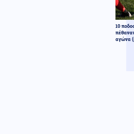
επιβάτες λόγω μηχανικής
βλάβης
ΗΠΑ
08.08.2026 - 13:08
10 ποδο
Χάντερ Μπάιντεν για Τζο: Ο
πέθαναν
καρκίνος του πατέρα μου έχει
κάνει μετάσταση στα οστά
αγώνα (
Κόσμος
08.08.2026 - 13:05
3.400 τόνοι φαρμάκων στα
σκουπίδια σε έναν χρόνο στην
Αγγλία
Τεχνολογία
08.08.2026 - 13:00
Τι φέρνει η επόμενη γενιά
δικτύων - Η δυναμική στην
Ελλάδα και οι προκλήσεις