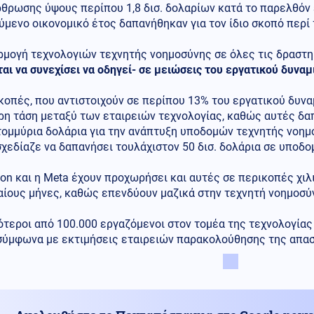
θρωσης ύψους περίπου 1,8 δισ. δολαρίων κατά το παρελθόν έτ
μενο οικονομικό έτος δαπανήθηκαν για τον ίδιο σκοπό περί 
ρμογή τεχνολογιών τεχνητής νοημοσύνης σε όλες τις δραστ
αι να συνεχίσει να οδηγεί- σε μειώσεις του εργατικού δυναμ
κοπές, που αντιστοιχούν σε περίπου 13% του εργατικού δυναμ
ρη τάση μεταξύ των εταιρειών τεχνολογίας, καθώς αυτές δ
ομμύρια δολάρια για την ανάπτυξη υποδομών τεχνητής νοημο
σχεδίαζε να δαπανήσει τουλάχιστον 50 δισ. δολάρια σε υποδο
on και η Meta έχουν προχωρήσει και αυτές σε περικοπές χι
αίους μήνες, καθώς επενδύουν μαζικά στην τεχνητή νοημοσύ
τεροι από 100.000 εργαζόμενοι στον τομέα της τεχνολογίας
 σύμφωνα με εκτιμήσεις εταιρειών παρακολούθησης της απα