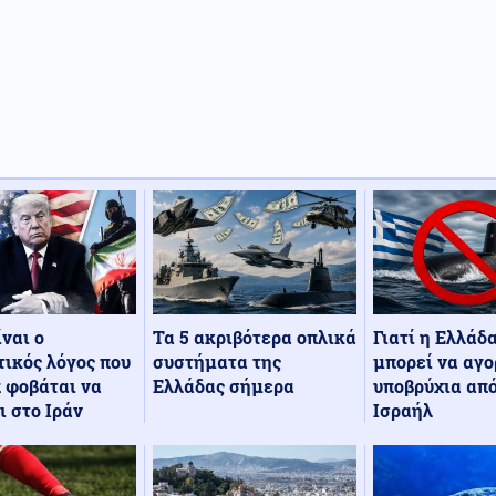
Τα 5 ακριβότερα οπλικά
Γιατί η Ελλάδ
ίναι ο
συστήματα της
μπορεί να αγο
ικός λόγος που
Ελλάδας σήμερα
υποβρύχια από
 φοβάται να
Ισραήλ
ι στο Ιράν