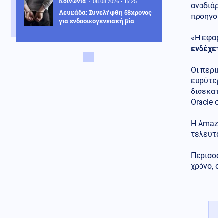
Κοινωνία
08.08.2026 - 15:25
αναδιάρ
Λευκάδα: Συνελήφθη 58χρονος
προηγού
για ενδοοικογενειακή βία
«Η εφα
Κοινωνία
08.08.2026 - 15:21
ενδέχετ
Λυκαβηττός: Σε 57χρονη
γυναίκα που είχε εξαφανιστεί
Οι περι
ανήκει η σορός
ευρύτε
δισεκατ
Κοινωνία
08.08.2026 - 15:10
Oracle 
Πυροσβεστική: Πολύ υψηλός
κίνδυνος αύριο για Αττική και
άλλες 15 περιοχές
Η Amaz
τελευτ
Κόσμος
08.08.2026 - 15:10
Θα πούμε το ψωμί ψωμάκι! Ο
Περισσό
ρωσικός στραγγαλισμός φέρνει
χρόνο,
τσουνάμι ακρίβειας στην
Ελλάδα
Πολιτική
08.08.2026 - 15:04
Τσίπρας: Στις 2 Σεπτεμβρίου
ανακοινώνει οικονομικό