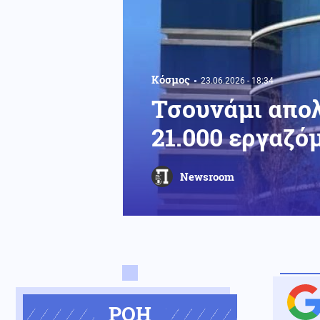
Κόσμος
23.06.2026 - 18:34
Τσουνάμι απολ
21.000 εργαζό
Newsroom
ΡΟΗ