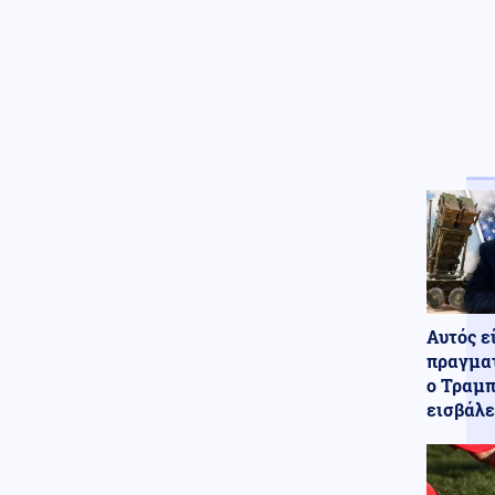
Οικονομία
08.08.2026 - 13:56
Στουρνάρας: Ευπρόσδεκτες οι
ξένες συμμετοχές στις
ελληνικές τράπεζες
Μέση Ανατολή
08.08.2026 - 13:51
Για αυτό θα συγκρουστούν
Ισραήλ και Τουρκία: Τούρκος
πρώην στρατιωτικός
διορίστηκε ως ο διοικητής της
62ης Μεραρχίας ΠΖ του
συριακού στρατού
Κόσμος
08.08.2026 - 13:42
Αυτός ε
Ο τυφώνας Dolphin σαρώνει
πραγματ
την Ιαπωνία: Τραυματίες και
δεκάδες χιλιάδες κτίρια χωρίς
ο Τραμπ
ρεύμα (βίντεο)
εισβάλε
Κοινωνία
08.08.2026 - 13:31
Κέρκυρα: Απαγορεύτηκε ο
απόπλους πλοίου με 26