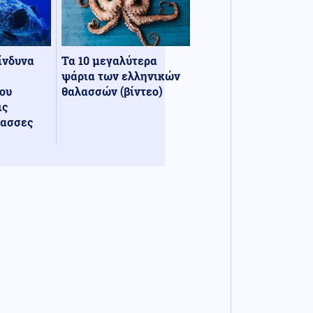
κίνδυνα
Τα 10 μεγαλύτερα
ψάρια των ελληνικών
ου
θαλασσών (βίντεο)
ις
λασσες