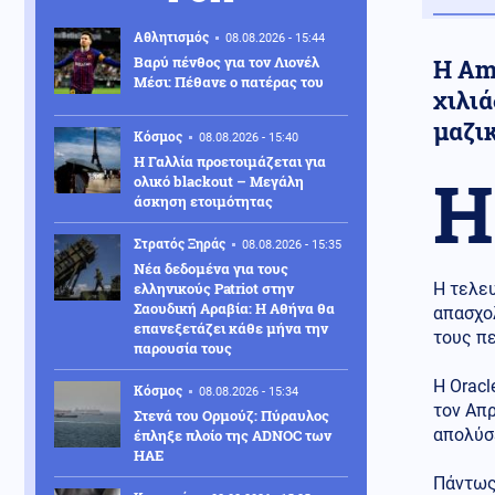
Αθλητισμός
08.08.2026 - 15:44
Βαρύ πένθος για τον Λιονέλ
Η Am
Μέσι: Πέθανε ο πατέρας του
χιλι
μαζι
Κόσμος
08.08.2026 - 15:40
Η Γαλλία προετοιμάζεται για
Η
ολικό blackout – Μεγάλη
άσκηση ετοιμότητας
Στρατός Ξηράς
08.08.2026 - 15:35
Νέα δεδομένα για τους
ελληνικούς Patriot στην
Η τελευ
Σαουδική Αραβία: Η Αθήνα θα
απασχ
επανεξετάζει κάθε μήνα την
τους πε
παρουσία τους
Η Oracl
Κόσμος
08.08.2026 - 15:34
τον Απ
Στενά του Ορμούζ: Πύραυλος
απολύσ
έπληξε πλοίο της ADNOC των
ΗΑΕ
Πάντως