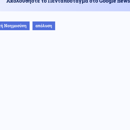
Ακολουθήστε το Πενταπόσταγμα στο Google news
τή Νοημοσύνη
απόλυση