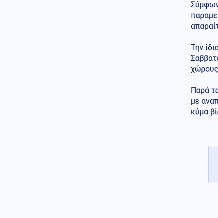
Σύμφωνα
χασάπης τεμάχισε 55χρονο
παραμε
εργαζόμενό του και τον έβαλε
σε βαρέλι με τσιμέντο επειδή
απαραί
νόμιζε ότι τον έκλεβε
Την ίδι
Κόσμος
06.08.2026 - 22:55
Σαββατ
Μετά τη Θέουτα, πολιτικοί στην
χώρους,
Ισπανία ζητούν να γίνει το
Μουντιάλ του 2030 χωρίς το
Μαρόκο
Παρά τα
με αναπ
Μέση Ανατολή
06.08.2026 - 22:54
κύμα βί
Εκρήξεις στο νησί Κεσμ και
συναγερμός στον Περσικό
Κόλπο – Στο «υψηλό» ο
κίνδυνος για τα λιμάνια και τη
ναυτιλία
Κόσμος
06.08.2026 - 22:53
Εξιτήριο από κέντρο
αποκατάστασης πήρε ο Μιτς
ΜακΚόνελ, άγνωστο πότε θα
επιστρέψει στη Γερουσία