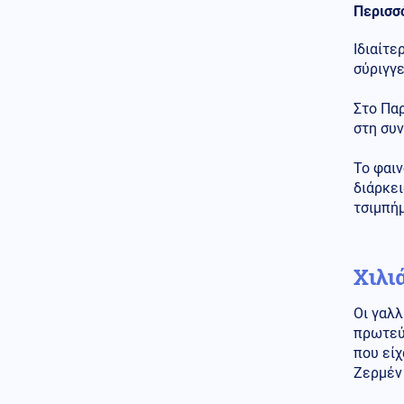
Περισσ
Ελληνοτουρκικά
06.08.2026 - 22:59
Ιδιαίτε
Ο Τούρκος "Γκρίζος Λύκος"
σύριγγε
Μπαχτσελί "λαγός" του
Ερντογάν ζητάει την
απελευθέρωση Οτσαλάν! Πως
Στο Παρ
επηρεάζονται προς το
στη συν
χειρότερο τα Ελληνοτουρκικά;
Το φαιν
Περιβάλλον
06.08.2026 - 22:59
διάρκει
Το μυστήριο που απασχολεί
τσιμπήμ
τους παλαιοντολόγους: Γιατί δεν
υπήρξαν ποτέ δεινόσαυροι σε
μέγεθος ποντικιού
Χιλι
Κόσμος
06.08.2026 - 22:58
Από τη Μύκονο στο Βατικανό: Ο
Μαθιου Μακκόναχι με τον
Οι γαλλ
Πάπα, του χτύπησε σαν...
πρωτεύ
φιλαράκι τον ώμο, δείτε βίντεο
που είχ
Ζερμέν
Κόσμος
06.08.2026 - 22:56
Φρίκη στη Βρετανία: Πρώην