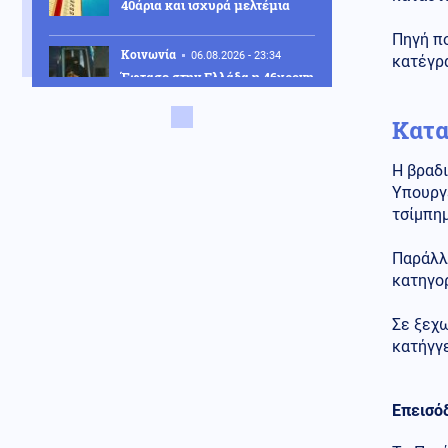
40άρια και ισχυρά μελτέμια
Πηγή πο
Κοινωνία
06.08.2026 - 23:34
κατέγρ
Έφτασε στην Ελλάδα η 46χρονη
που κατηγορείται για
συμμετοχή στην τραγωδία της
Κατα
Marfin – Κρατείται στη ΓΑΔΑ
ΗΠΑ
Η βραδ
06.08.2026 - 23:26
ΗΠΑ: Στήριξη στην Ισπανία για
Υπουργε
Θέουτα και Μελίγια, επίθεση
τσίμπημ
στον Σάντσεθ για το
μεταναστευτικό
Παράλλ
κατηγορ
Μέση Ανατολή
06.08.2026 - 23:17
Ισραήλ: «Φρένο» στην
Σε ξεχω
αποχώρηση από νέες περιοχές
του νότιου Λιβάνου έως ότου
κατήγγε
εφαρμοστεί η συμφωνία
Κόσμος
06.08.2026 - 23:14
Επεισόδ
Επιβεβαιώνεται η ανοδική τάση
της AfD στη Γερμανία: Στο 28%