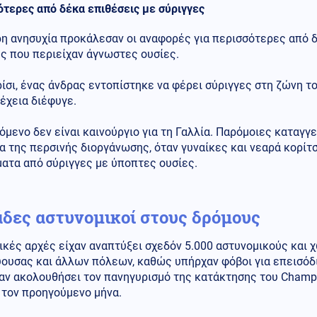
ότερες από δέκα επιθέσεις με σύριγγες
ρη ανησυχία προκάλεσαν οι αναφορές για περισσότερες από δ
ς που περιείχαν άγνωστες ουσίες.
ίσι, ένας άνδρας εντοπίστηκε να φέρει σύριγγες στη ζώνη 
έχεια διέφυγε.
όμενο δεν είναι καινούργιο για τη Γαλλία. Παρόμοιες καταγγε
α της περσινής διοργάνωσης, όταν γυναίκες και νεαρά κορίτσ
ατα από σύριγγες με ύποπτες ουσίες.
άδες αστυνομικοί στους δρόμους
ικές αρχές είχαν αναπτύξει σχεδόν 5.000 αστυνομικούς και
ουσας και άλλων πόλεων, καθώς υπήρχαν φόβοι για επεισόδι
αν ακολουθήσει τον πανηγυρισμό της κατάκτησης του Champi
 τον προηγούμενο μήνα.