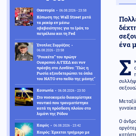
Οικονομία
06.08.2026 - 23:58
Κόπωση της Wall Street μετά
Πολλέ
τα ρεκόρ εν μέσω
δέχτ
αβεβαιότητας για το Ιράν, το
πετρέλαιο και τη Fed
σεξο
ένα 
Ένοπλες Συρράξεις
06.08.2026 - 23:58
Σ
“Ρουκέτα” του πρώην
Ουκρανού Α/ΓΕΕΔ και νυν
πρέσβη στο Λονδίνο: "Πώς η
Ρωσία εξουδετερώνει τα όπλα
του ΝΑΤΟ στο πεδίο της μάχης"
συλλήψ
σεξουαλ
Κοινωνία
06.08.2026 - 23:50
Στο νοσοκομείο διακομίστηκε
Μεταξύ
ναυτικό που τραυματίστηκε
γυναίκα
κατά τη πρόσδεση πλοίου στο
λιμάνι της Ρόδου
Ο άνδρα
Καιρός
06.08.2026 - 23:42
αργότερ
Καιρός: Έρχεται τριήμερο με
κατάστ