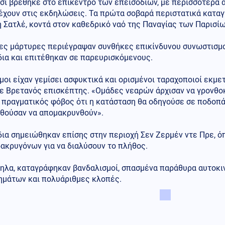
ίσι βρέθηκε στο επίκεντρο των επεισοδίων, με περισσότερα
χουν στις εκδηλώσεις. Τα πρώτα σοβαρά περιστατικά καταγρ
 Σατλέ, κοντά στον καθεδρικό ναό της Παναγίας των Παρισίω
ες μάρτυρες περιέγραψαν συνθήκες επικίνδυνου συνωστισμ
ια και επιτέθηκαν σε παρευρισκόμενους.
μοι είχαν γεμίσει ασφυκτικά και ορισμένοι ταραχοποιοί εκμ
ε Βρετανός επισκέπτης. «Ομάδες νεαρών άρχισαν να γρονθο
 πραγματικός φόβος ότι η κατάσταση θα οδηγούσε σε ποδοπ
θούσαν να απομακρυνθούν».
ια σημειώθηκαν επίσης στην περιοχή Σεν Ζερμέν ντε Πρε, ό
ακρυγόνων για να διαλύσουν το πλήθος.
ηλα, καταγράφηκαν βανδαλισμοί, σπασμένα παράθυρα αυτοκι
ημάτων και πολυάριθμες κλοπές.