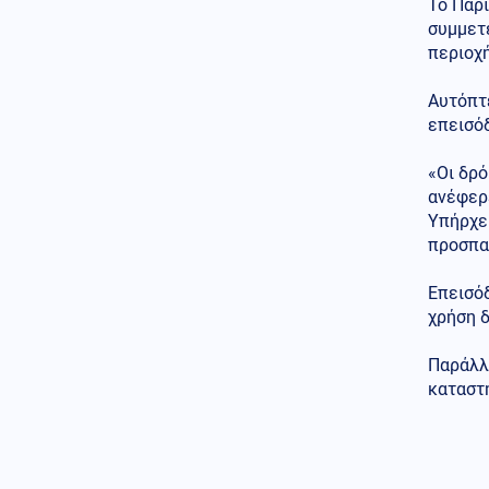
Το Παρ
ανέβηκε, βυθίζεται η
συμμετέ
δημοτικότητα του Μερτς
περιοχή
Κόσμος
06.08.2026 - 23:07
Ξεκινά δελτίο νερού στο
Αυτόπτ
Πουέρτο Ρίκο λόγω της
επεισόδ
ξηρασίας
«Οι δρό
Κοινωνία
06.08.2026 - 23:06
ανέφερ
Διατάχθηκε ΕΔΕ για τους
Υπήρχε
αστυνομικούς που εμπλέκονται
στην υπόθεση της 75χρονης
προσπα
στα Χανιά
Επεισόδ
Κόσμος
06.08.2026 - 23:04
χρήση δ
Τουρκία: Σχέδιο διάσωσης για
δύο ιστορικά ορθόδοξα
Παράλλ
μοναστήρια της Τραπεζούντας
καταστ
Κόσμος
06.08.2026 - 23:02
Ο Ερντογάν θα επισκεφτεί τη
Σαουδική Αραβία την
Παρασκευή