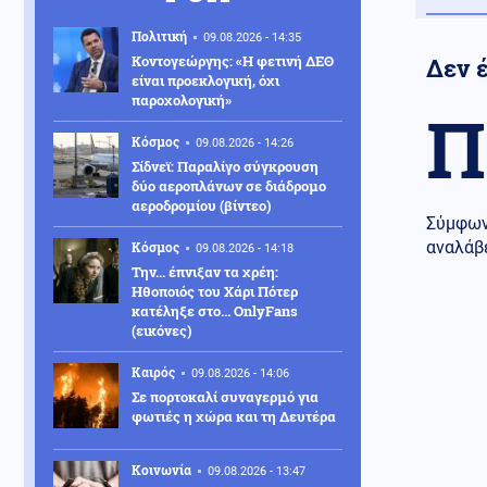
Πολιτική
09.08.2026 - 14:35
Κοντογεώργης: «Η φετινή ΔΕΘ
Δεν έ
είναι προεκλογική, όχι
παροχολογική»
Π
Κόσμος
09.08.2026 - 14:26
Σίδνεϊ: Παραλίγο σύγκρουση
δύο αεροπλάνων σε διάδρομο
αεροδρομίου (βίντεο)
Σύμφων
αναλάβε
Κόσμος
09.08.2026 - 14:18
Την... έπνιξαν τα χρέη:
Ηθοποιός του Χάρι Πότερ
κατέληξε στο... OnlyFans
(εικόνες)
Καιρός
09.08.2026 - 14:06
Σε πορτοκαλί συναγερμό για
φωτιές η χώρα και τη Δευτέρα
Κοινωνία
09.08.2026 - 13:47