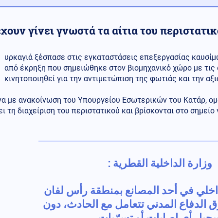
χουν γίνει γνωστά τα αίτια του περιστατι
υρκαγιά ξέσπασε στις εγκαταστάσεις επεξεργασίας καυσίμ
από έκρηξη που σημειώθηκε στον βιομηχανικό χώρο με τις 
κινητοποιηθεί για την αντιμετώπιση της φωτιάς και την αξ
α με ανακοίνωση του Υπουργείου Εσωτερικών του Κατάρ, ομ
ι τη διαχείριση του περιστατικού και βρίσκονται στο σημείο 
وزارة الداخلية القطرية :
اخلي في أحد المصانع بمنطقة رأس لفان
ق الدفاع المدني تتعامل مع الحادث، دون
سجيل أي إصابات أو تسرّبات