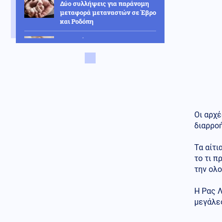
Δύο συλλήψεις για παράνομη
μεταφορά μεταναστών σε Έβρο
και Ροδόπη
Κοινωνία
09.08.2026 - 13:36
Σοκαριστικό περιστατικό
απάτης στη Λάρισα που εγείρει
νέα ερωτήματα: Κλωνοποίησαν
με AI τη φωνή της μητέρας και
έπεισαν το παιδί να τους δώσει
χρήματα και κοσμήματα
Οι αρχέ
Ρωσία
09.08.2026 - 13:33
διαρρο
Ενώ ο Πούτιν "ετοιμάζει
επίθεση" σε κράτος του ΝΑΤΟ ο
Ερντογάν προχωρά στην
Τα αίτι
εξαγωγή μεγάλου πακέτου
το τι π
αμερικανικών όπλων στην
την ολ
Ουκρανία
Κοινωνία
Η Ρας Λ
09.08.2026 - 13:25
Φωτιά στο Στεφάνι Κορινθίας:
μεγάλε
Ξέσπασε από σημείο με
φωτοβολταϊκά αναφέρει ο