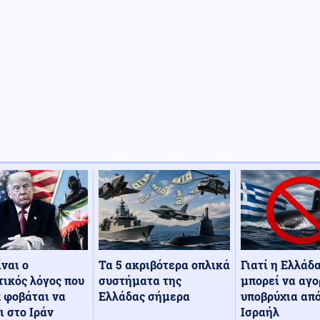
Τα 5 ακριβότερα οπλικά
Γιατί η Ελλάδ
ίναι ο
συστήματα της
μπορεί να αγο
ικός λόγος που
Ελλάδας σήμερα
υποβρύχια από
 φοβάται να
Ισραήλ
ι στο Ιράν