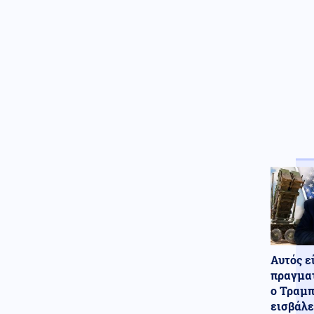
αεροσκάφος στον κόσμο
Κοινωνία
09.08.2026 - 12:53
Λουτράκι: 75χρονος βρέθηκε
νεκρός δίπλα σε κάδους
απορριμμάτων
Ένοπλες Συρράξεις
09.08.2026 - 12:46
Ρωσικές επιθέσεις σε δύο
διυλιστήρια – Τρεις νεκροί στο
Μπέλγκοροντ από ουκρανικό
drone
Κόσμος
09.08.2026 - 12:34
Αντιδράσεις στη Βρετανία: Ο
Άντριου παραμένει σε λίστα
βασιλικής κηδείας παρά την
καθαίρεση
Αυτός ε
Κόσμος
09.08.2026 - 12:24
πραγματ
Ισραηλινό ΥΠΕΞ: Οδηγία για
ο Τραμπ
αυξημένη επιφυλακή σε
εισβάλε
Ισραηλινούς στην Ελλάδα λόγω