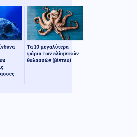
κίνδυνα
Τα 10 μεγαλύτερα
ψάρια των ελληνικών
ου
θαλασσών (βίντεο)
ις
λασσες