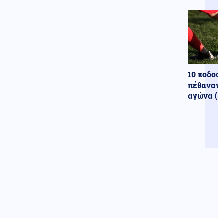
διαδηλώσεων υπέρ της
Παλαιστίνης
Πολιτική
09.08.2026 - 12:11
Τουρνάς: 400+ πυρκαγιές σε 10
μέρες – Από αμέλεια το 90%
των περιστατικών
10 ποδο
Κοινωνία
09.08.2026 - 11:59
πέθαναν
Δύο θάνατοι λουομένων το
αγώνα (
Σάββατο σε Λέσβο και Σιθωνία
Κοινωνία
09.08.2026 - 11:52
Χαλκιδική: Οριοθετήθηκε
άμεσα πυρκαγιά στα
Πυργαδίκια
Κοινωνία
09.08.2026 - 11:45
Συναγερμός στην Έδεσσα για
την εξαφάνιση 31χρονου