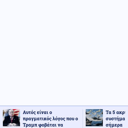
Αυτός είναι ο
Τα 5 ακρι
πραγματικός λόγος που ο
συστήματ
Τραμπ φοβάται να
σήμερα