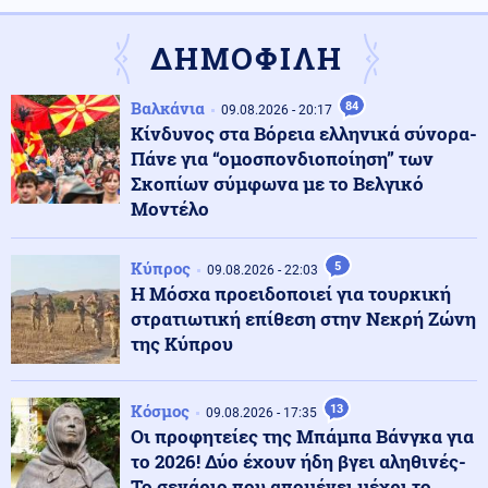
Το ηφαιστειακό νέφος της Αίτνας διέσχισε τη
Μεσόγειο και έφτασε μέχρι τη Λιβύη
ΔΗΜΟΦΙΛΗ
Κόσμος
10.08.2026 - 21:47
Βαλκάνια
84
09.08.2026 - 20:17
Ομάν: Tεράστια πετρελαιοκηλίδα 400 τετραγωνικών
Κίνδυνος στα Βόρεια ελληνικά σύνορα-
χλμ από διαρροή σε δεξαμενόπλοιο του ρωσικού
Πάνε για “ομοσπονδιοποίηση” των
«σκιώδους στόλου»
Σκοπίων σύμφωνα με το Βελγικό
Μοντέλο
Εσωτερική Ασφάλεια
10.08.2026 - 21:40
Καλύτερη η εικόνα της φωτιάς έξω από τη Χαλκίδα
Κύπρος
(βίντεο)
5
09.08.2026 - 22:03
Η Μόσχα προειδοποιεί για τουρκική
στρατιωτική επίθεση στην Νεκρή Ζώνη
Κόσμος
της Κύπρου
10.08.2026 - 21:30
Tupac: Ξεκινά η δίκη για τη δολοφονία του, 30 χρόνια
μετά τον θάνατό του
Κόσμος
13
09.08.2026 - 17:35
Οι προφητείες της Μπάμπα Βάνγκα για
Κόσμος
10.08.2026 - 21:23
το 2026! Δύο έχουν ήδη βγει αληθινές-
Η βροχερή Βρετανία αντιμετωπίζει πλέον κατάσταση
Το σενάριο που απομένει μέχρι το