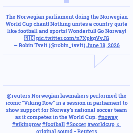
The Norwegian parliament doing the Norwegian
World Cup chant! Nothing unites a country quite
like football and sports! Wonderful! Go Norway!
🇳🇴
pic.twitter.com/n7XpkgVvJG
— Robin Tveit (@robin_tveit)
June 18, 2026
@reuters
Norwegian lawmakers performed the
iconic "Viking Row" in a session in parliament to
show support for Norway’s national soccer team
as it competes in the World Cup.
#noway
#vikingrow
#football
#Soccer
#worldcup
♬
original sound - Reuters