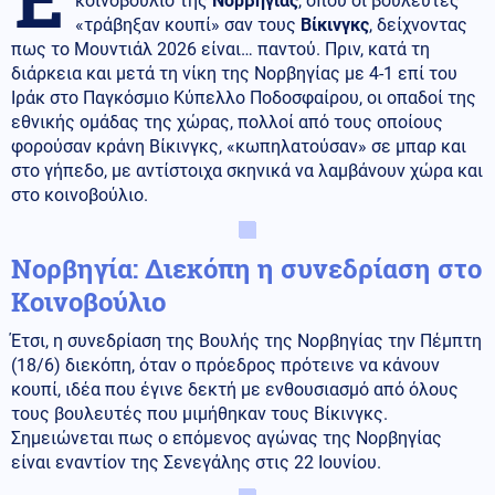
κοινοβούλιο της
Νορβηγίας
, όπου οι βουλευτές
«τράβηξαν κουπί» σαν τους
Βίκινγκς
, δείχνοντας
πως το Μουντιάλ 2026 είναι… παντού. Πριν, κατά τη
διάρκεια και μετά τη νίκη της Νορβηγίας με 4-1 επί του
Ιράκ στο Παγκόσμιο Κύπελλο Ποδοσφαίρου, οι οπαδοί της
εθνικής ομάδας της χώρας, πολλοί από τους οποίους
φορούσαν κράνη Βίκινγκς, «κωπηλατούσαν» σε μπαρ και
στο γήπεδο, με αντίστοιχα σκηνικά να λαμβάνουν χώρα και
στο κοινοβούλιο.
Νορβηγία: Διεκόπη η συνεδρίαση στο
Κοινοβούλιο
Έτσι, η συνεδρίαση της Βουλής της Νορβηγίας την Πέμπτη
(18/6) διεκόπη, όταν ο πρόεδρος πρότεινε να κάνουν
κουπί, ιδέα που έγινε δεκτή με ενθουσιασμό από όλους
τους βουλευτές που μιμήθηκαν τους Βίκινγκς.
Σημειώνεται πως ο επόμενος αγώνας της Νορβηγίας
είναι εναντίον της Σενεγάλης στις 22 Ιουνίου.