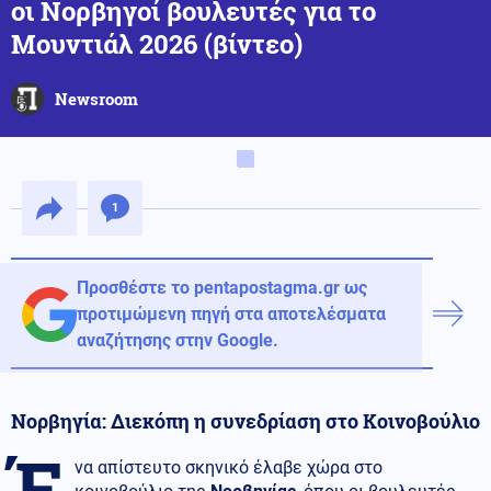
οι Νορβηγοί βουλευτές για το
Μουντιάλ 2026 (βίντεο)
Newsroom
1
Προσθέστε το pentapostagma.gr ως
προτιμώμενη πηγή στα αποτελέσματα
αναζήτησης στην Google.
Νορβηγία: Διεκόπη η συνεδρίαση στο Κοινοβούλιο
Έ
να απίστευτο σκηνικό έλαβε χώρα στο