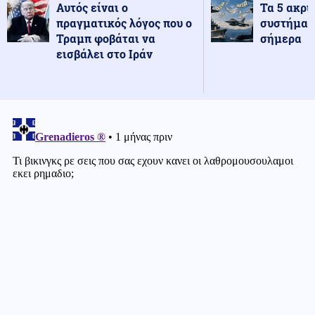
Αυτός είναι ο
Τα 5 ακρι
πραγματικός λόγος που ο
συστήματ
Τραμπ φοβάται να
σήμερα
εισβάλει στο Ιράν