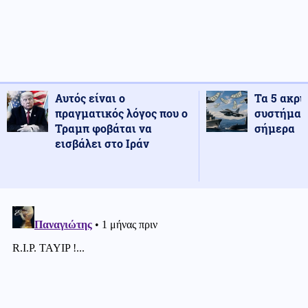
Αυτός είναι ο
Τα 5 ακρι
πραγματικός λόγος που ο
συστήματ
Τραμπ φοβάται να
σήμερα
εισβάλει στο Ιράν