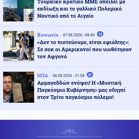
Tουρκικό κρατικό ΜΜΕ απειλεί με
εκδίωξη και το γαλλικό Πολεμικό
Κοινωνία
Ναυτικό από το Αιγαίο
08.08.2026 - 10:22
Λάρισα: Μικρή βελτίωση για τον 43χρονο που
τραυματίστηκε με ηλεκτρικό πατίνι - Παραμένει
διασωληνωμένος
Κοινωνία
12
07.08.2026 - 08:40
«Δεν το πιστεύουμε, είναι εφιάλτης»:
Σε σοκ οι Αμερικανοί που υιοθέτησαν
Πνευματικά ωφέλιμα
08.08.2026 - 10:19
τον Αφγανό
Άγιος Αιμιλιανός Επίσκοπος Κυζίκου ο Ομολογητής
ΗΠΑ
21
06.08.2026 - 21:58
Αρμαγεδδών ενόψει! Η «Μυστική
Κόσμος
08.08.2026 - 10:03
Η ναυτιλία μπροστά σε υψηλό ρίσκο και στη Μαύρη
Παγκόσμια Κυβέρνηση» μας οδηγεί
Θάλασσα – Αυξημένα ναύλα και ασφάλιστρα πολέμου
στον Τρίτο παγκόσμιο πόλεμο!
Κοινωνία
08.08.2026 - 09:58
Τέλος οι πινακίδες αυτοκινήτων στην Ελλάδα