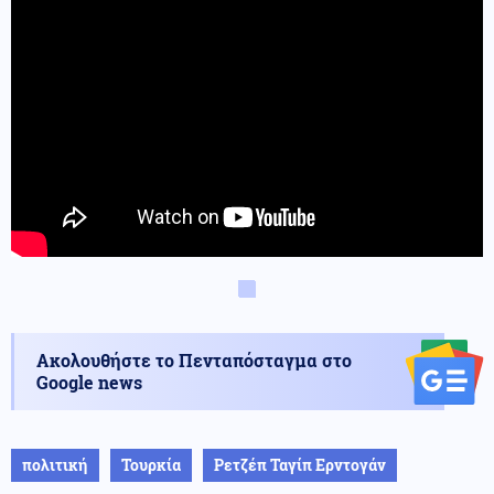
Ακολουθήστε το Πενταπόσταγμα στο
Google news
πολιτική
Τουρκία
Ρετζέπ Ταγίπ Ερντογάν