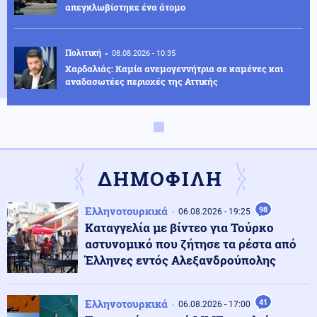
απεγκλωβίστηκε ένα άτομο
Πολιτική
08.08.2026 - 10:35
Χαρδαλιάς: Καμία ανεμογεννήτρια σε καμένες και
αναδασωτέες περιοχές της Αττικής
Κοινωνία
08.08.2026 - 10:31
«Διακοπές στην Αίγινα» του 1958: Η ταινία
χρονοκάψουλα μιας Ελλάδας που χάθηκε
ΔΗΜΟΦΙΛΗ
Κοινωνία
08.08.2026 - 10:27
Ελληνοτουρκικά
98
06.08.2026 - 19:25
Απόπειρα φόνου σε μοναστήρι: 6ημερη κράτηση στον
Καταγγελία με βίντεο για Τούρκο
μοναχό – Τι προηγήθηκε
αστυνομικό που ζήτησε τα ρέστα από
Έλληνες εντός Αλεξανδρούπολης
Οικονομία
08.08.2026 - 10:25
Ο «χάρτης» των πληρωμών από τον e-ΕΦΚΑ και τη
Ελληνοτουρκικά
41
ΔΥΠΑ έως τις 14 Αυγούστου
06.08.2026 - 17:00