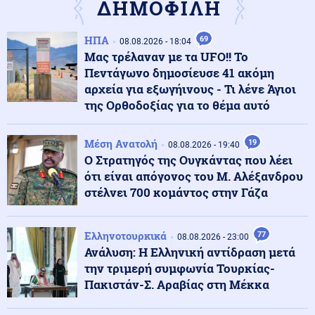
ΔΗΜΟΦΙΛΗ
περιοχές λόγω υψηλού κινδύνου πυρκαγιάς
ΗΠΑ
69
08.08.2026 - 18:04
Κοινωνία
09.08.2026 - 15:53
Μας τρέλαναν με τα UFO!! Το
Πανσέληνος Αυγούστου: Δωρεάν είσοδος σε
Πεντάγωνο δημοσίευσε 41 ακόμη
αρχαιολογικούς χώρους
αρχεία για εξωγήινους - Τι λένε Άγιοι
της Ορθοδοξίας για το θέμα αυτό
Κόσμος
09.08.2026 - 15:46
Ποδοσφαιριστής έδιωξε την μπάλα στο δρόμο και
Μέση Ανατολή
19
08.08.2026 - 19:40
προκάλεσε καραμπόλα (βίντεο)
Ο Στρατηγός της Ουγκάντας που λέει
ότι είναι απόγονος του Μ. Αλέξανδρου
στέλνει 700 κομάντος στην Γάζα
Πολιτική
09.08.2026 - 15:35
Σκέρτσος: «Στατιστική παγίδα» τα στοιχεία για τις
καταθέσεις κάτω των 1.000 ευρώ
Ελληνοτουρκικά
77
08.08.2026 - 23:00
Ανάλυση: Η Ελληνική αντίδραση μετά
την τριμερή συμφωνία Τουρκίας-
Ένοπλες Συρράξεις
09.08.2026 - 15:32
Πακιστάν-Σ. Αραβίας στη Μέκκα
Πριν τη συμφωνία...το χάος! Το χτύπημα στην Aramco
και το μπλόκο στο Ορμούζ κρατούν σε "ομηρεία" τις
αγορές καυσίμων