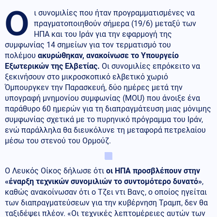
Ο
ι συνομιλίες που ήταν προγραμματισμένες να
πραγματοποιηθούν σήμερα (19/6) μεταξύ των
ΗΠΑ και του Ιράν για την εφαρμογή της
συμφωνίας 14 σημείων για τον τερματισμό του
πολέμου
ακυρώθηκαν, ανακοίνωσε το Υπουργείο
Εξωτερικών της Ελβετίας.
Οι συνομιλίες επρόκειτο να
ξεκινήσουν στο μικροσκοπικό ελβετικό χωριό
Όμπουργκεν την Παρασκευή, δύο ημέρες μετά την
υπογραφή μνημονίου συμφωνίας (MOU) που άνοιξε ένα
παράθυρο 60 ημερών για τη διαπραγμάτευση μιας μόνιμης
συμφωνίας σχετικά με το πυρηνικό πρόγραμμα του Ιράν,
ενώ παράλληλα θα διευκόλυνε τη μεταφορά πετρελαίου
μέσω του στενού του Ορμούζ.
Ο Λευκός Οίκος δήλωσε ότι
οι ΗΠΑ προσβλέπουν στην
«έναρξη τεχνικών συνομιλιών το συντομότερο δυνατό»
,
καθώς ανακοίνωσαν ότι ο Τζει ντι Βανς, ο οποίος ηγείται
των διαπραγματεύσεων για την κυβέρνηση Τραμπ, δεν θα
ταξιδέψει πλέον. «Οι τεχνικές λεπτομέρειες αυτών των