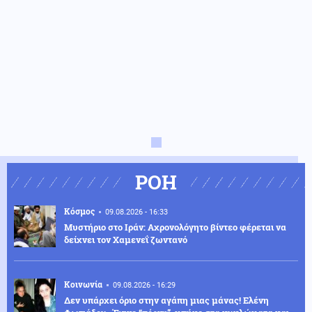
ΡΟΗ
Κόσμος
09.08.2026 - 16:33
Μυστήριο στο Ιράν: Αχρονολόγητο βίντεο φέρεται να
δείχνει τον Χαμενεΐ ζωντανό
Κοινωνία
09.08.2026 - 16:29
Δεν υπάρχει όριο στην αγάπη μιας μάνας! Ελένη