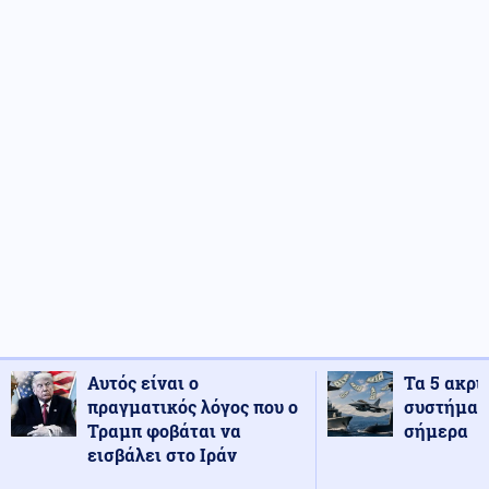
Αυτός είναι ο
Τα 5 ακρι
πραγματικός λόγος που ο
συστήματ
Τραμπ φοβάται να
σήμερα
εισβάλει στο Ιράν