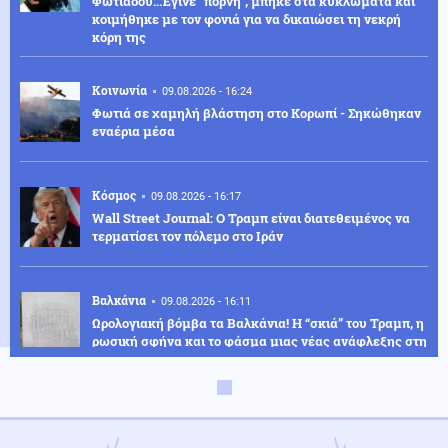
Φωτιάδου...Έγινε “πόρνη”, μπήκε στα κυκλώματα και
κοιμήθηκε με τον φονιά για να δικαιώσει τη νεκρή
κόρη της
Κοινωνία
09.08.2026 - 16:24
Φωτιά σε χαμηλή βλάστηση στο Κορωπί - Σηκώθηκαν
εναέρια μέσα
Κόσμος
09.08.2026 - 16:17
Wall Street Journal: Ο Τραμπ είναι διατεθειμένος να
τερματίσει τον πόλεμο στο Ιράν
Βαλκάνια
09.08.2026 - 16:11
Ωρολογιακή βόμβα τα Βαλκάνια! Η “σκιά” του Τραμπ, η
ρωσική σφήνα και το φάσμα μιας νέας ανάφλεξης στη
Βοσνία
Κοινωνία
09.08.2026 - 16:08
Χαλκιδική: Απαγόρευση κυκλοφορίας σε δασικές