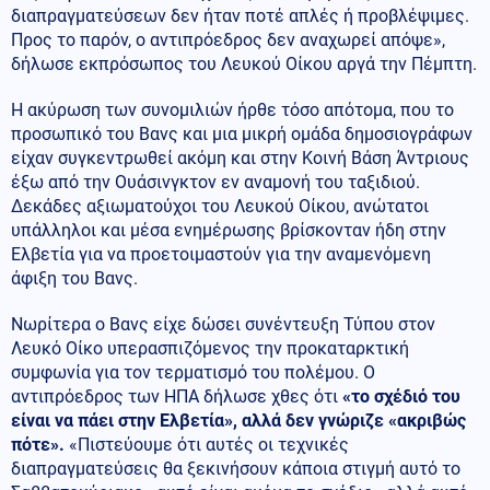
διαπραγματεύσεων δεν ήταν ποτέ απλές ή προβλέψιμες.
Προς το παρόν, ο αντιπρόεδρος δεν αναχωρεί απόψε»,
δήλωσε εκπρόσωπος του Λευκού Οίκου αργά την Πέμπτη.
Η ακύρωση των συνομιλιών ήρθε τόσο απότομα, που το
προσωπικό του Βανς και μια μικρή ομάδα δημοσιογράφων
είχαν συγκεντρωθεί ακόμη και στην Κοινή Βάση Άντριους
έξω από την Ουάσινγκτον εν αναμονή του ταξιδιού.
Δεκάδες αξιωματούχοι του Λευκού Οίκου, ανώτατοι
υπάλληλοι και μέσα ενημέρωσης βρίσκονταν ήδη στην
Ελβετία για να προετοιμαστούν για την αναμενόμενη
άφιξη του Βανς.
Νωρίτερα ο Βανς είχε δώσει συνέντευξη Τύπου στον
Λευκό Οίκο υπερασπιζόμενος την προκαταρκτική
συμφωνία για τον τερματισμό του πολέμου. Ο
αντιπρόεδρος των ΗΠΑ δήλωσε χθες ότι
«το σχέδιό του
είναι να πάει στην Ελβετία», αλλά δεν γνώριζε «ακριβώς
πότε».
«Πιστεύουμε ότι αυτές οι τεχνικές
διαπραγματεύσεις θα ξεκινήσουν κάποια στιγμή αυτό το