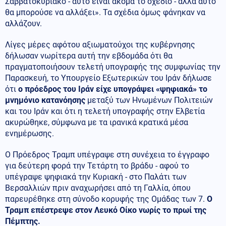
Σαββατοκύριακο - αυτό είναι ακόμα το σχέδιο - αλλά αυτό
θα μπορούσε να αλλάξει». Τα σχέδια όμως φάνηκαν να
αλλάζουν.
Λίγες μέρες αφότου αξιωματούχοι της κυβέρνησης
δήλωσαν νωρίτερα αυτή την εβδομάδα ότι θα
πραγματοποιήσουν τελετή υπογραφής της συμφωνίας την
Παρασκευή, το Υπουργείο Εξωτερικών του Ιράν δήλωσε
ότι
ο πρόεδρος του Ιράν είχε υπογράψει «ψηφιακά» το
μνημόνιο κατανόησης
μεταξύ των Ηνωμένων Πολιτειών
και του Ιράν και ότι η τελετή υπογραφής στην Ελβετία
ακυρώθηκε, σύμφωνα με τα ιρανικά κρατικά μέσα
ενημέρωσης.
Ο Πρόεδρος Τραμπ υπέγραψε στη συνέχεια το έγγραφο
για δεύτερη φορά την Τετάρτη το βράδυ - αφού το
υπέγραψε ψηφιακά την Κυριακή - στο Παλάτι των
Βερσαλλιών πριν αναχωρήσει από τη Γαλλία, όπου
παρευρέθηκε στη σύνοδο κορυφής της Ομάδας των 7.
Ο
Τραμπ επέστρεψε στον Λευκό Οίκο νωρίς το πρωί της
Πέμπτης.