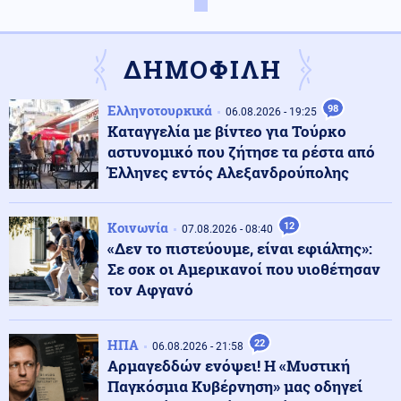
Πυρκαγιά σε χαμηλή βλάστηση στη Σίνδο
Θεσσαλονίκης
ΔΗΜΟΦΙΛΗ
Κόσμος
08.08.2026 - 16:22
Ελληνοτουρκικά
98
ΟΗΕ: Αυξάνεται ο κίνδυνος νέας ανάφλεξης στην
06.08.2026 - 19:25
Υεμένη
Καταγγελία με βίντεο για Τούρκο
αστυνομικό που ζήτησε τα ρέστα από
Έλληνες εντός Αλεξανδρούπολης
Κόσμος
08.08.2026 - 16:18
Ταϊλάνδη: Στους εννέα ο αριθμός των νεκρών από την
επίθεση σε σχολείο
Κοινωνία
12
07.08.2026 - 08:40
«Δεν το πιστεύουμε, είναι εφιάλτης»:
Σε σοκ οι Αμερικανοί που υιοθέτησαν
Μέση Ανατολή
08.08.2026 - 16:17
τον Αφγανό
Βίντεο των Χούθι με τα οπλοστάσια μέσα σε σήραγγες
αλά Ιράν που απειλεί Μέση Ανατολή-Α. Μεσόγειο
ΗΠΑ
22
06.08.2026 - 21:58
Αρμαγεδδών ενόψει! Η «Μυστική
Κοινωνία
08.08.2026 - 16:09
Παγκόσμια Κυβέρνηση» μας οδηγεί
Ζωγράφου: Συνελήφθησαν ντίλερ που διακινούσαν