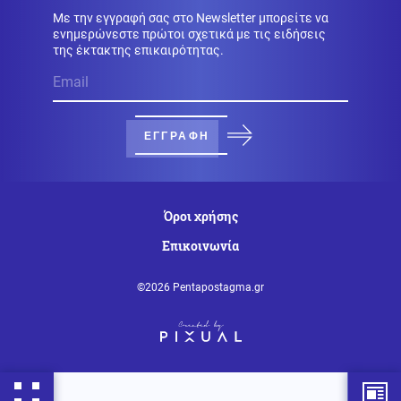
μήνα την παρουσία τους
Με την εγγραφή σας στο Newsletter μπορείτε να
ενημερώνεστε πρώτοι σχετικά με τις ειδήσεις
Κόσμος
της έκτακτης επικαιρότητας.
08.08.2026 - 15:34
Στενά του Ορμούζ: Πύραυλος έπληξε πλοίο της ADNOC
των ΗΑΕ
ΕΓΓΡΑΦΗ
Κοινωνία
08.08.2026 - 15:25
Λευκάδα: Συνελήφθη 58χρονος για ενδοοικογενειακή
βία
Όροι χρήσης
Κοινωνία
08.08.2026 - 15:21
Επικοινωνία
Λυκαβηττός: Σε 57χρονη γυναίκα που είχε εξαφανιστεί
ανήκει η σορός
©2026 Pentapostagma.gr
Κοινωνία
08.08.2026 - 15:10
Πυροσβεστική: Πολύ υψηλός κίνδυνος αύριο για
Αττική και άλλες 15 περιοχές