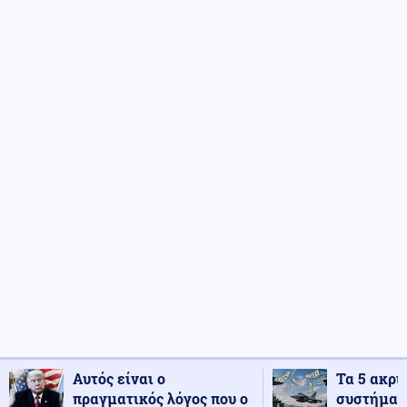
Αυτός είναι ο
Τα 5 ακρι
πραγματικός λόγος που ο
συστήματ