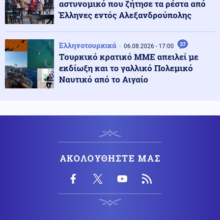
06.08.2026 - 23:06
αστυνομικό που ζήτησε τα ρέστα από
Διατάχθηκε ΕΔΕ για τους αστυνομικούς που
Έλληνες εντός Αλεξανδρούπολης
εμπλέκονται στην υπόθεση της 75χρονης στα Χανιά
Ελληνοτουρκικά
37
06.08.2026 - 17:00
Κόσμος
06.08.2026 - 23:04
Tουρκικό κρατικό ΜΜΕ απειλεί με
Τουρκία: Σχέδιο διάσωσης για δύο ιστορικά ορθόδοξα
εκδίωξη και το γαλλικό Πολεμικό
μοναστήρια της Τραπεζούντας
Ναυτικό από το Αιγαίο
Κόσμος
06.08.2026 - 23:02
Ο Ερντογάν θα επισκεφτεί τη Σαουδική Αραβία την
Παρασκευή
Ελληνοτουρκικά
06.08.2026 - 22:59
ΑΚΟΛΟΥΘΗΣΤΕ ΜΑΣ
Ο Τούρκος "Γκρίζος Λύκος" Μπαχτσελί "λαγός" του
Ερντογάν ζητάει την απελευθέρωση Οτσαλάν! Πως
επηρεάζονται προς το χειρότερο τα Ελληνοτουρκικά;
Περιβάλλον
06.08.2026 - 22:59