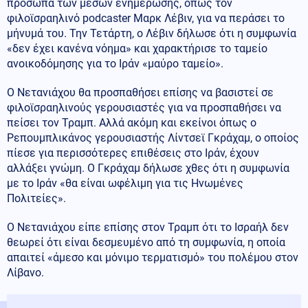
πρόσωπα των μέσων ενημέρωσης, όπως τον
φιλοϊσραηλινό podcaster Μαρκ Λέβιν, για να περάσει το
μήνυμά του. Την Τετάρτη, ο Λέβιν δήλωσε ότι η συμφωνία
«δεν έχει κανένα νόημα» και χαρακτήρισε το ταμείο
ανοικοδόμησης για το Ιράν «μαύρο ταμείο».
Ο Νετανιάχου θα προσπαθήσει επίσης να βασιστεί σε
φιλοϊσραηλινούς γερουσιαστές για να προσπαθήσει να
πείσει τον Τραμπ. Αλλά ακόμη και εκείνοι όπως ο
Ρεπουμπλικάνος γερουσιαστής Λίντσεϊ Γκράχαμ, ο οποίος
πίεσε για περισσότερες επιθέσεις στο Ιράν, έχουν
αλλάξει γνώμη. Ο Γκράχαμ δήλωσε χθες ότι η συμφωνία
με το Ιράν «θα είναι ωφέλιμη για τις Ηνωμένες
Πολιτείες».
Ο Νετανιάχου είπε επίσης στον Τραμπ ότι το Ισραήλ δεν
θεωρεί ότι είναι δεσμευμένο από τη συμφωνία, η οποία
απαιτεί «άμεσο και μόνιμο τερματισμό» του πολέμου στον
Λίβανο.