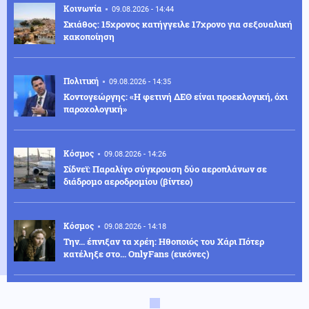
Κοινωνία
09.08.2026 - 14:44
Σκιάθος: 15χρονος κατήγγειλε 17χρονο για σεξουαλική
κακοποίηση
Πολιτική
09.08.2026 - 14:35
Κοντογεώργης: «Η φετινή ΔΕΘ είναι προεκλογική, όχι
παροχολογική»
Κόσμος
09.08.2026 - 14:26
Σίδνεϊ: Παραλίγο σύγκρουση δύο αεροπλάνων σε
διάδρομο αεροδρομίου (βίντεο)
Κόσμος
09.08.2026 - 14:18
Την... έπνιξαν τα χρέη: Ηθοποιός του Χάρι Πότερ
κατέληξε στο... OnlyFans (εικόνες)
Καιρός
09.08.2026 - 14:06