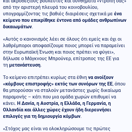
και ακροδεξιούς βουλευτές και συνθήματα «ντροπή σας»
από την αριστερή πλευρά του κοινοβουλίου,
υπογραμμίζοντας τις βαθιές διαιρέσεις σχετικά με
ένα
κείμενο που επικρίθηκε έντονα από ομάδες ανθρωπίνων
δικαιωμάτων
.
«Αυτός ο κανονισμός λέει σε όλους ότι εμείς και όχι οι
λαθρέμποροι αποφασίζουμε ποιος μπορεί να παραμείνει
στην Ευρωπαϊκή Ένωση και ποιος πρέπει να φύγει»,
δήλωσε ο Μάγκνους Μπρούνερ, επίτροπος της ΕΕ για
τη
μετανάστευση
.
Το κείμενο επιτρέπει κυρίως στα έθνη
να ανοίξουν
«κόμβους επιστροφής» εκτός των συνόρων της ΕΕ
, όπου
θα μπορούσαν να σταλούν μετανάστες χωρίς δικαίωμα
παραμονής – κάτι που μια ομάδα χωρών επιθυμεί να
κάνει.
Η Δανία, η Αυστρία, η Ελλάδα, η Γερμανία, η
Ολλανδία και άλλες χώρες έχουν ήδη διερευνήσει
επιλογές για τη δημιουργία κόμβων
.
«Στόχος μας είναι να ολοκληρώσουμε τις πρώτες