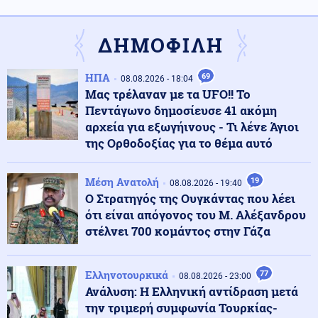
Σε πορτοκαλί συναγερμό για φωτιές η χώρα και τη
Δευτέρα
ΔΗΜΟΦΙΛΗ
09.08.2026 - 14:00
ΗΠΑ
«ΩΣ ΕΔΩ» είπε ο Πούτιν για την επέκταση της
69
08.08.2026 - 18:04
τουρκικής επιρροής στην «αυλή» της Ρωσίας
Μας τρέλαναν με τα UFO!! Το
Πεντάγωνο δημοσίευσε 41 ακόμη
αρχεία για εξωγήινους - Τι λένε Άγιοι
Κοινωνία
09.08.2026 - 13:47
της Ορθοδοξίας για το θέμα αυτό
Δύο συλλήψεις για παράνομη μεταφορά μεταναστών
σε Έβρο και Ροδόπη
Μέση Ανατολή
19
08.08.2026 - 19:40
Ο Στρατηγός της Ουγκάντας που λέει
Κοινωνία
ότι είναι απόγονος του Μ. Αλέξανδρου
09.08.2026 - 13:36
Σοκαριστικό περιστατικό απάτης στη Λάρισα που
στέλνει 700 κομάντος στην Γάζα
εγείρει νέα ερωτήματα: Κλωνοποίησαν με AI τη φωνή
της μητέρας και έπεισαν το παιδί να τους δώσει
χρήματα και κοσμήματα
Ελληνοτουρκικά
77
08.08.2026 - 23:00
Ανάλυση: Η Ελληνική αντίδραση μετά
Ρωσία
την τριμερή συμφωνία Τουρκίας-
09.08.2026 - 13:33