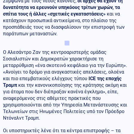
Σύμφωνα με τους νέους κανόνες,
οι αρχές θα έχουν τη
δυνατότητα να ερευνούν υπηκόους τρίτων χωρών, τα
σπίτια τους ή άλλες «σχετικές εγκαταστάσεις»
και να
κατάσχουν προσωπικά αντικείμενα, στο πλαίσιο της
προσπάθειάς τους να διασφαλίσουν την επιστροφή των
παράτυπων μεταναστών.
Ο Αλεσάντρο Ζαν της κεντροαριστερής ομάδας
Σοσιαλιστών και Δημοκρατών χαρακτήρισε τη
μεταρρύθμιση «ένα σκοτεινό κεφάλαιο για την Ευρώπη».
«Ανοίγει το δρόμο για αναγκαστικές απελάσεις, ολοένα
και πιο επεμβατικούς ελέγχους τύπου
ICE της εποχής
Τραμπ
και την κανονικοποίησης της κράτησης ακόμη και
για άτομα που δεν διέπραξαν κανένα έγκλημα», είπε,
αναφερόμενος στις αθέμιτες πρακτικές που
χρησιμοποιούνται από την Υπηρεσία Μετανάστευσης και
Τελωνείων στις Ηνωμένες Πολιτείες υπό τον Πρόεδρο
Ντόναλντ Τραμπ.
Οι υποστηρικτές λένε ότι τα κέντρα επιστροφής – τα