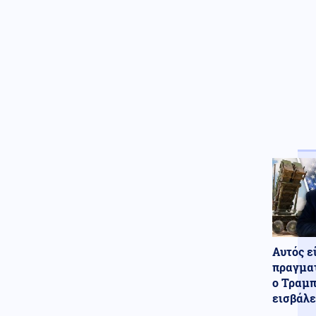
3.400 τόνοι φαρμάκων στα
σκουπίδια σε έναν χρόνο στην
Αγγλία
Τεχνολογία
08.08.2026 - 13:00
Τι φέρνει η επόμενη γενιά
δικτύων - Η δυναμική στην
Ελλάδα και οι προκλήσεις
Κοινωνία
08.08.2026 - 12:57
Μυστράς: «Δεν ήταν
οικονομικά τα κίνητρα» λέει ο
δικηγόρος του 55χρονου
Ρωσία
08.08.2026 - 12:55
ΈΚΤΑΚΤΟ: Ταρακούνησαν το
Βερολίνο τα ρωσικά μαχητικά
Su-30SM2 που έκαναν
"ασκήσεις" με πραγματικά
Αυτός ε
πυρά στο Καλίνινγκραντ
πραγματ
ο Τραμπ
εισβάλε