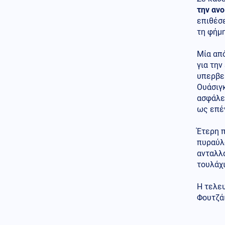
εγκληματικής ομάδας του
την ανο
«Έντικ»
επιθέσε
τη φήμη
Κοινωνία
08.08.2026 - 14:11
Μακάβριο εύρημα στον
Μία απ
Λυκαβηττό: Σορός σε
προχωρημένη σήψη
για την
εντοπίστηκε σε σπηλιά
υπερβεί
Ουάσιγκ
Πολιτική
08.08.2026 - 13:58
ασφάλε
Σκέρτσος κατα ΠΑΣΟΚ για τα
ως επέ
στοιχεία του ΟΟΣΑ: «Επιλεκτική
κοπτοραπτική» στα στοιχεία για
τα εισοδήματα
Έτερη π
πυραύλο
Οικονομία
08.08.2026 - 13:56
ανταλλα
Στουρνάρας: Ευπρόσδεκτες οι
τουλάχ
ξένες συμμετοχές στις
ελληνικές τράπεζες
Η τελευ
Φουτζά
Μέση Ανατολή
08.08.2026 - 13:51
Για αυτό θα συγκρουστούν
Ισραήλ και Τουρκία: Τούρκος