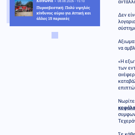
Κοινωνία
αντάλλα
08.08.2026 - 15:10
Πυροσβεστική: Πολύ υψηλός
κίνδυνος αύριο για Αττική και
Δεν είν
άλλες 15 περιοχές
λογαρια
σύστημ
Κόσμος
08.08.2026 - 15:10
Θα πούμε το ψωμί ψωμάκι! Ο
Αξιωματ
ρωσικός στραγγαλισμός φέρνει
τσουνάμι ακρίβειας στην
να αμβλ
Ελλάδα
«Η εξω
Πολιτική
08.08.2026 - 15:04
των εν
Τσίπρας: Στις 2 Σεπτεμβρίου
ανέφερε
ανακοινώνει οικονομικό
καταβάλ
πρόγραμμα
επιπτώ
Μέση Ανατολή
08.08.2026 - 14:59
Πύραυλος στόχευσε πλοίο της
Νωρίτε
ADNOC στο Στενό του Ορμούζ
κεφάλαι
συμφωνί
Τεχερά
Κοινωνία
08.08.2026 - 14:33
Παλαιό Φάληρο: Συνελήφθη
δεύτερο μέλος της
Σε κάθε