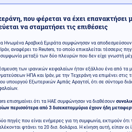
εράνη, που φέρεται να έχει επανακτήσει μ
ύεται να σταματήσει τις επιθέσεις
α Ηνωμένα Αραβικά Εμιράτα συμφώνησαν να αποδεσμεύσουν 
Ιράν, αναφέρει το Reuters, το οποίο επικαλείται τέσσερις πη
συμφωνία μεταξύ των δύο πλευρών που δεν είχε γνωστή μέχ
έσμευση των ιρανικών κεφαλαίων ήταν εξάλλου ένα από τα 
ματεύσεων ΗΠΑ και Ιράν, με την Τεχεράνη να επιμένει στις 
ου υπουργού Εξωτερικών Αμπάς Αραγτσί, ότι σε σύντομο διά
φαλαίων.
ers επισημαίνει ότι τα ΗΑΕ συμφώνησαν να διαθέσουν
συνολι
οίων περισσότερα από 3 δισεκατομμύρια έχουν ήδη μεταφερ
ύο πηγές που είναι ενήμερες για τη συμφωνία, εκτιμούν ότι
λέκονται φτάνει τα 20 δισ. δολάρια. Η κίνηση αυτή, είπαν ο