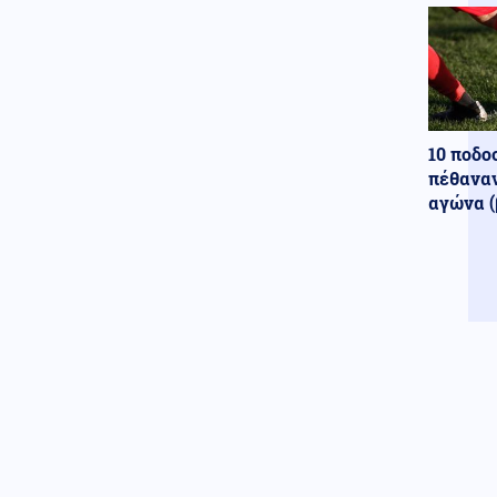
10 ποδο
πέθαναν
αγώνα (