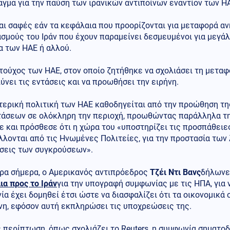
γμα για την παύση των ιρανικών αντιποίνων εναντίον των Η
αι σαφές εάν τα κεφάλαια που προορίζονται για μεταφορά α
σμούς του Ιράν που έχουν παραμείνει δεσμευμένοι για μεγάλ
α των ΗΑΕ ή αλλού.
ούχος των ΗΑΕ, στον οποίο ζητήθηκε να σχολιάσει τη μεταφ
ύνει τις εντάσεις και να προωθήσει την ειρήνη.
τερική πολιτική των ΗΑΕ καθοδηγείται από την προώθηση τη
τάσεων σε ολόκληρη την περιοχή, προωθώντας παράλληλα τη 
 και πρόσθεσε ότι η χώρα του «υποστηρίζει τις προσπάθειε
λονται από τις Ηνωμένες Πολιτείες, για την προστασία των
σεις των συγκρούσεων».
ρα σήμερα, ο Αμερικανός αντιπρόεδρος
Τζέι Ντι Βανς
δήλωνε
α προς το Ιράν
για την υπογραφή συμφωνίας με τις ΗΠΑ, για 
α έχει δομηθεί έτσι ώστε να διασφαλίζει ότι τα οικονομικά
νη, εφόσον αυτή εκπληρώσει τις υποχρεώσεις της.
 περίπτωση, όπως σχολιάζει το Reuters, η συμφωνία σηματοδ