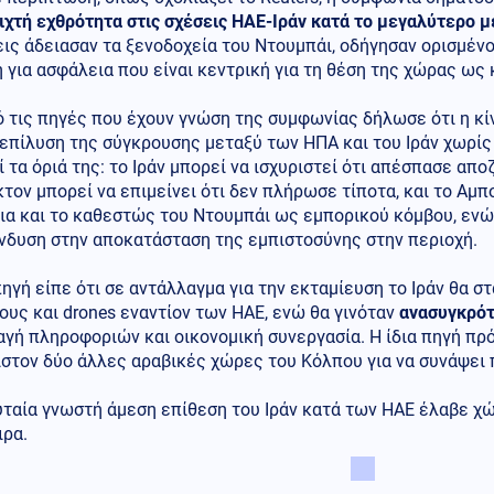
ιχτή εχθρότητα στις σχέσεις ΗΑΕ-Ιράν κατά το μεγαλύτερο 
ις άδειασαν τα ξενοδοχεία του Ντουμπάι, οδήγησαν ορισμένο
 για ασφάλεια που είναι κεντρική για τη θέση της χώρας ως
ό τις πηγές που έχουν γνώση της συμφωνίας δήλωσε ότι η κ
 επίλυση της σύγκρουσης μεταξύ των ΗΠΑ και του Ιράν χωρίς
 τα όριά της: το Ιράν μπορεί να ισχυριστεί ότι απέσπασε απο
τον μπορεί να επιμείνει ότι δεν πλήρωσε τίποτα, και το Αμπ
ια και το καθεστώς του Ντουμπάι ως εμπορικού κόμβου, ενώ
νδυση στην αποκατάσταση της εμπιστοσύνης στην περιοχή.
ηγή είπε ότι σε αντάλλαγμα για την εκταμίευση το Ιράν θα σ
υς και drones εναντίον των ΗΑΕ, ενώ θα γινόταν
ανασυγκρότ
γή πληροφοριών και οικονομική συνεργασία. Η ίδια πηγή πρό
ιστον δύο άλλες αραβικές χώρες του Κόλπου για να συνάψει
ταία γνωστή άμεση επίθεση του Ιράν κατά των ΗΑΕ έλαβε χώ
ιρα.