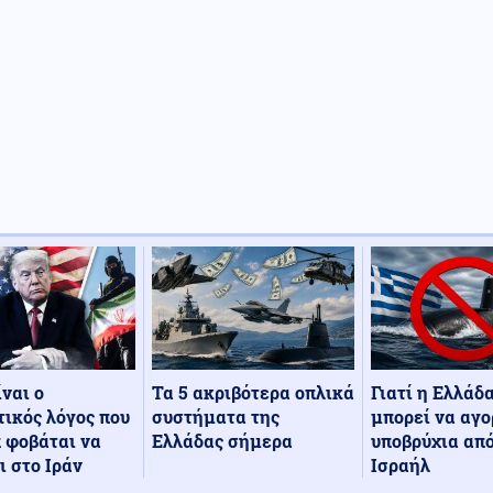
Τα 5 ακριβότερα οπλικά
Γιατί η Ελλάδ
ίναι ο
συστήματα της
μπορεί να αγο
ικός λόγος που
Ελλάδας σήμερα
υποβρύχια από
 φοβάται να
Ισραήλ
ι στο Ιράν