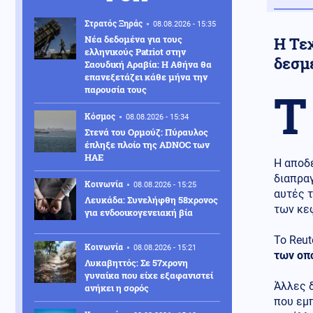
Στρατός Ξηράς
08.08.2026 - 15:35
Νέα δεδομένα για τους
Η Τεχ
ελληνικούς Patriot στην
δεσμε
Σαουδική Αραβία: Η Αθήνα θα
επανεξετάζει κάθε μήνα την
παρουσία τους
Τ
Κόσμος
08.08.2026 - 15:34
Στενά του Ορμούζ: Πύραυλος
έπληξε πλοίο της ADNOC των
ΗΑΕ
Η αποδ
διαπραγ
Κοινωνία
08.08.2026 - 15:25
αυτές τ
Λευκάδα: Συνελήφθη 58χρονος
των κε
για ενδοοικογενειακή βία
Το Reut
Κοινωνία
08.08.2026 - 15:21
των οπ
Λυκαβηττός: Σε 57χρονη
γυναίκα που είχε εξαφανιστεί
Άλλες δ
ανήκει η σορός
που εμπ