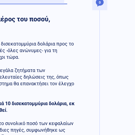
0
έρος του ποσού,
δισεκατομμύρια δολάρια προς το
γές -όλες ανώνυμες- για τη
ρι τώρα.
μεγάλα ζητήματα των
τελευταίες δηλώσεις της, όπως
στημα θα επανακτήσει τον έλεγχο
κά 10 δισεκατομμύρια δολάρια, εκ
θεί
.
 το συνολικό ποσό των κεφαλαίων
ι ίδιες πηγές, συμφωνήθηκε ως