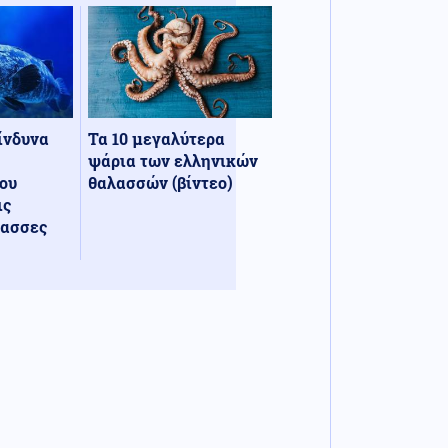
κίνδυνα
Τα 10 μεγαλύτερα
ψάρια των ελληνικών
ου
θαλασσών (βίντεο)
ις
λασσες