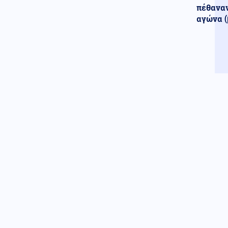
Κόσμος
08.08.2026 - 16:37
πέθαναν
Ιταλία: Όλες οι πόλεις στο
αγώνα (
υψηλότερο επίπεδο
προειδοποίησης για καύσωνα
Κοινωνία
08.08.2026 - 16:25
Πυρκαγιά σε χαμηλή βλάστηση
στη Σίνδο Θεσσαλονίκης
Κόσμος
08.08.2026 - 16:22
ΟΗΕ: Αυξάνεται ο κίνδυνος
νέας ανάφλεξης στην Υεμένη