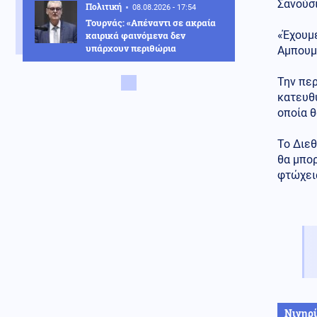
Σανούσ
Πολιτική
08.08.2026 - 17:54
Τουρνάς: «Απέναντι σε ακραία
«Έχουμ
καιρικά φαινόμενα δεν
υπάρχουν περιθώρια
Αμπουμ
εφησυχασμού»
Την περ
Κόσμος
08.08.2026 - 17:51
κατευθύ
Δαρδανέλια: Η Τουρκία βάζει
οποία θ
περιορισμούς στη διέλευση
πλοίων
Το Διεθ
Πολιτική
08.08.2026 - 17:44
θα μπορ
Χαρακόπουλος: «Να αλλάξει το
φτώχεια
πλαίσιο αποζημιώσεων για τα
βιολογικά προϊόντα»
Κοινωνία
08.08.2026 - 17:38
Μετώπη: Χωρίς τις αισθήσεις
του ανασύρθηκε 43χρονος
άντρας
08.08.2026 - 17:30
Γιατί ζήτησαν τα Ηνωμένα
Νιγηρ