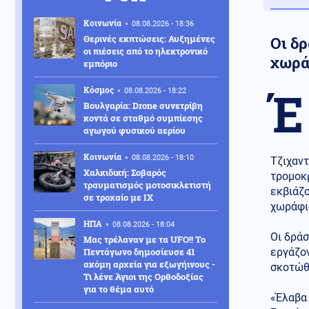
Κοινωνία
08.08.2026 - 18:36
Θερινές εκπτώσεις: Αυξημένες
Οι δ
οι πιέσεις από το ηλεκτρονικό
χωρά
εμπόριο
Έ
Κόσμος
08.08.2026 - 18:22
Βουλγαρία: Drone συνετρίβη
κοντά σε σταθμό συμπίεσης
αγωγού φυσικού αερίου
Κοινωνία
08.08.2026 - 18:10
Τζιχαντ
Χαλκιδική: Σοβαρός
τρομοκρ
τραυματισμός μοτοσικλετιστή
εκβιάζ
σε τροχαίο με ΙΧ
χωράφι
ΗΠΑ
08.08.2026 - 18:04
Οι δράσ
Μας τρέλαναν με τα UFO!! Το
Πεντάγωνο δημοσίευσε 41
εργάζο
ακόμη αρχεία για εξωγήινους -
σκοτώθη
Τι λένε Άγιοι της Ορθοδοξίας
για το θέμα αυτό
«Έλαβα