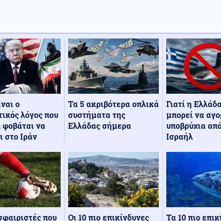
Τα 5 ακριβότερα οπλικά
Γιατί η Ελλάδ
ίναι ο
συστήματα της
μπορεί να αγο
ικός λόγος που
Ελλάδας σήμερα
υποβρύχια από
 φοβάται να
Ισραήλ
ι στο Ιράν
Οι 10 πιο επικίνδυνες
Τα 10 πιο επι
σφαιριστές που