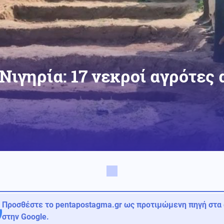
Νιγηρία: 17 νεκροί αγρότες
Προσθέστε το pentapostagma.gr ως προτιμώμενη πηγή στα
στην Google.