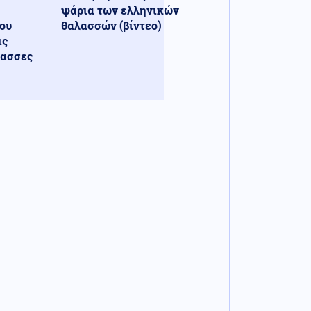
ψάρια των ελληνικών
ου
θαλασσών (βίντεο)
ις
λασσες