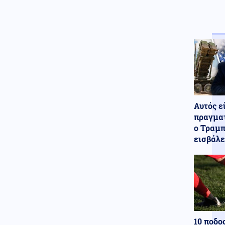
Ένοπλες Συρράξεις
08.08.2026 - 16:56
Ουκρανία: Ρωσική κατάληψη
οικισμού στο Χάρκοβο και
επίθεση σε πλοίο με
πυρομαχικά
Κοινωνία
08.08.2026 - 16:53
Χωρίς ενεργό μέτωπο η
πυρκαγιά στη Σίνδο
Αυτός ε
Θεσσαλονίκης
πραγματ
ο Τραμπ
Αθλητισμός
08.08.2026 - 16:49
εισβάλε
Στέφανος Τσιτσιπάς: Απόδραση
στην Ελβετία με τη νέα
σύντροφό του
Κόσμος
08.08.2026 - 16:40
Η παραλία έγινε ακριβή
υπόθεση: Πόσο κοστίζει μια
μέρα δίπλα στη θάλασσα
10 ποδο