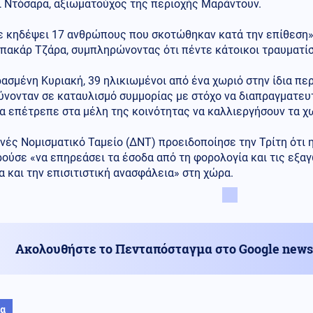
ι Ντόσαρα, αξιωματούχος της περιοχής Μαράντουν.
ε κηδέψει 17 ανθρώπους που σκοτώθηκαν κατά την επίθεση»
πακάρ Τζάρα, συμπληρώνοντας ότι πέντε κάτοικοι τραυματίσ
ασμένη Κυριακή, 39 ηλικιωμένοι από ένα χωριό στην ίδια π
νονταν σε καταυλισμό συμμορίας με στόχο να διαπραγματευτ
α επέτρεπε στα μέλη της κοινότητας να καλλιεργήσουν τα χ
νές Νομισματικό Ταμείο (ΔΝΤ) προειδοποίησε την Τρίτη ότι 
ούσε «να επηρεάσει τα έσοδα από τη φορολογία και τις εξαγ
 και την επισιτιστική ανασφάλεια» στη χώρα.
Ακολουθήστε το Πενταπόσταγμα στο Google news
ία