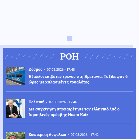
ΡΟΗ
Κόσμος
07.08.2026 - 17:48
Έξαλλοι επιβάτες τρένου στη Βρετανία: Ταξίδεψαν 6
ώρες με χαλασμένες τουαλέτες
Πολιτική
07.08.2026 - 17:46
Με συγκίνηση αποχαιρέτησε τον ελληνικό λαό ο
Ισραηλινός πρέσβης Noam Katz
Εσωτερική Ασφάλεια
07.08.2026 - 17:42