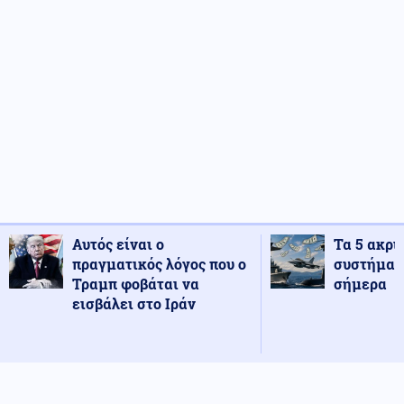
Αυτός είναι ο
Τα 5 ακρι
πραγματικός λόγος που ο
συστήματ
Τραμπ φοβάται να
σήμερα
εισβάλει στο Ιράν