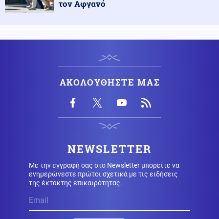
τον Αφγανό
Κοινωνία
07.08.2026 - 16:36
Στο φουλ η έξοδος των εκδρομέων: Το αδιαχώρητο σε
λιμάνια και σταθμούς
Κοινωνία
07.08.2026 - 16:30
ΑΚΟΛΟΥΘΗΣΤΕ ΜΑΣ
ΥΠΑΑΤ: Επιπλέον 12,5 εκατ. ευρώ στις Περιφέρειες για
την ενίσχυση της βιοασφάλειας
ΗΠΑ
07.08.2026 - 16:28
Ξεμένουν και από σύγχρονα υποβρύχια οι ΗΠΑ μετά
την απόσυρση του κλάσης Los Angeles υποβρυχίου
NEWSLETTER
USS San Juan
Με την εγγραφή σας στο Newsletter μπορείτε να
ενημερώνεστε πρώτοι σχετικά με τις ειδήσεις
Κόσμος
07.08.2026 - 16:15
της έκτακτης επικαιρότητας.
Συναγερμός στις αμερικανικές μυστικές υπηρεσίες:
Πιθανό περιορισμένο πλήγμα της Μόσχας σε μέλος
του ΝΑΤΟ