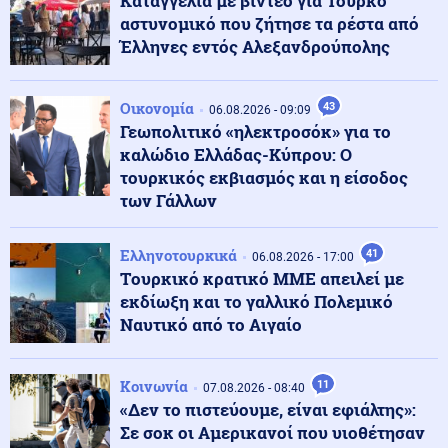
Καταγγελία με βίντεο για Τούρκο
20χρονος γιος του Τζιοβάνι
αστυνομικό που ζήτησε τα ρέστα από
Έλληνες εντός Αλεξανδρούπολης
Κοινωνία
07.08.2026 - 17:11
Πανεπιστήμιο Θεσσαλίας: Χρηματοδότηση ύψους 2,3
Οικονομία
43
εκατ. ευρώ για τη φοιτητική στέγη
06.08.2026 - 09:09
Γεωπολιτικό «ηλεκτροσόκ» για το
καλώδιο Ελλάδας-Κύπρου: Ο
ΗΠΑ
τουρκικός εκβιασμός και η είσοδος
07.08.2026 - 17:06
Η Amazon προετοιμάζει τη συνέχεια του ντοκιμαντέρ
των Γάλλων
για την Μελάνια Τραμπ
Ελληνοτουρκικά
41
06.08.2026 - 17:00
Tουρκικό κρατικό ΜΜΕ απειλεί με
Εσωτερική Ασφάλεια
07.08.2026 - 17:04
εκδίωξη και το γαλλικό Πολεμικό
Φωτιά στο Μαρκόπουλο Αττικής
Ναυτικό από το Αιγαίο
Κοινωνία
Κοινωνία
11
07.08.2026 - 16:52
07.08.2026 - 08:40
Φωτιά στο Μονοπήγαδο Θεσσαλονίκης - Επιχειρούν 6
«Δεν το πιστεύουμε, είναι εφιάλτης»:
εναέρια
Σε σοκ οι Αμερικανοί που υιοθέτησαν