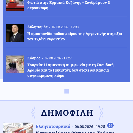
Φωτιά στην Ερμακιά Κοζάνης - Συνδράμουν 3
αεροσκάφη
Αθλητισμός
07.08.2026 - 17:33
Η ομοσπονδία ποδοσφαίρου της Αργεντινής στηρίζει
τον Τζιάνι Ινφαντίνο
Κόσμος
07.08.2026 - 17:27
Τουρκία: Η αμυντική συμφωνία με τη Σαουδική
Αραβία και το Πακιστάν, δεν στοχεύει κάποια
συγκεκριμένη χώρα
Κόσμος
07.08.2026 - 17:20
Τελεσίγραφο της ισπανικής κυβέρνησης στην Ιταλία:
Άρση των συνοριακών ελέγχων ή αντίμετρα
ΔΗΜΟΦΙΛΗ
Αθλητισμός
07.08.2026 - 17:17
Ελληνοτουρκικά
94
06.08.2026 - 19:25
Στην Ακαδημία ποδοσφαίρου του Ολυμπιακού ο